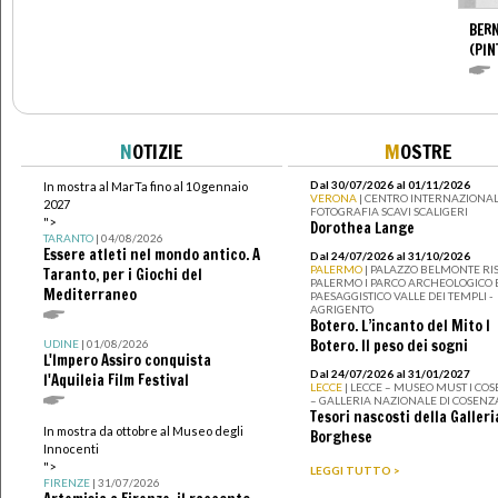
BERN
(PIN
N
OTIZIE
M
OSTRE
Dal 30/07/2026 al 01/11/2026
In mostra al MarTa fino al 10 gennaio
VERONA
| CENTRO INTERNAZIONAL
2027
FOTOGRAFIA SCAVI SCALIGERI
">
Dorothea Lange
TARANTO
| 04/08/2026
Essere atleti nel mondo antico. A
Dal 24/07/2026 al 31/10/2026
PALERMO
| PALAZZO BELMONTE RIS
Taranto, per i Giochi del
PALERMO I PARCO ARCHEOLOGICO 
Mediterraneo
PAESAGGISTICO VALLE DEI TEMPLI -
AGRIGENTO
Botero. L’incanto del Mito I
Botero. Il peso dei sogni
UDINE
| 01/08/2026
L'Impero Assiro conquista
Dal 24/07/2026 al 31/01/2027
l'Aquileia Film Festival
LECCE
| LECCE – MUSEO MUST I CO
– GALLERIA NAZIONALE DI COSENZ
Tesori nascosti della Galleri
In mostra da ottobre al Museo degli
Borghese
Innocenti
">
LEGGI TUTTO >
FIRENZE
| 31/07/2026