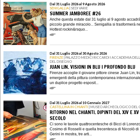
Dal 31 Luglio 2026 al 9 Agosto 2026
SENIGALLIA
| SEDI VARIE
SUMMER JAMBOREE #26
Anche questa estate dal 31 luglio al 9 agosto accadr
piccolo grande miracolo... Senigallia si trasformerà n
Hottest rockin&rsquo...
Dal 31 Luglio 2026 al 30 Agosto 2026
FIRENZE
| PALAZZO MEDICI RICCARDI I ACCADEMIA DELL
DEL DISEGNO
JUAN LIN. VISIONI IN BLU I PROFONDO BLU
Firenze accoglie il giovane pittore cinese Juan Lin, tra
emergenti della pittura contemporanea internazional
un duplice progetto esposit...
Dal 31 Luglio 2026 al 10 Gennaio 2027
CASTELLINA IN CHIANTI
| MUSEO ARCHEOLOGICO DEL 
RITORNO NEL CHIANTI. DIPINTI DEL XIV E XV
SECOLO
Ci sono le tavole quattrocentesche di Bicci di Lorenzo
Cosimo di Rosselli e quella trecentesca di Niccolò di 
Gerini in mostra, tre arti...