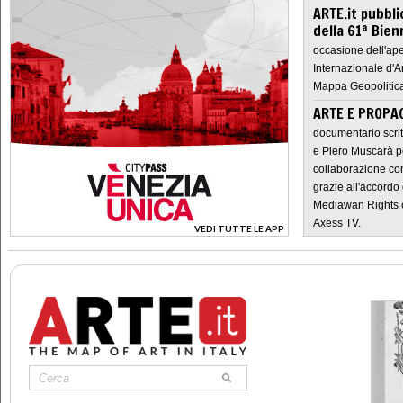
ARTE.it pubbli
della 61ª Bien
occasione dell'ape
Internazionale d'A
Mappa Geopolitica
ARTE E PROPAG
documentario scrit
e Piero Muscarà pe
collaborazione con
grazie all'accordo 
Mediawan Rights c
Axess TV.
VEDI TUTTE LE APP
>