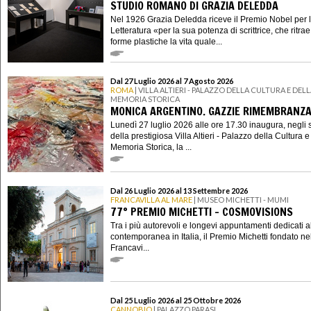
STUDIO ROMANO DI GRAZIA DELEDDA
Nel 1926 Grazia Deledda riceve il Premio Nobel per 
Letteratura «per la sua potenza di scrittrice, che ritrae
forme plastiche la vita quale...
Dal 27 Luglio 2026 al 7 Agosto 2026
ROMA
| VILLA ALTIERI - PALAZZO DELLA CULTURA E DEL
MEMORIA STORICA
MONICA ARGENTINO. GAZZIE RIMEMBRANZ
Lunedì 27 luglio 2026 alle ore 17.30 inaugura, negli 
della prestigiosa Villa Altieri - Palazzo della Cultura e
Memoria Storica, la ...
Dal 26 Luglio 2026 al 13 Settembre 2026
FRANCAVILLA AL MARE
| MUSEO MICHETTI - MUMI
77° PREMIO MICHETTI - COSMOVISIONS
Tra i più autorevoli e longevi appuntamenti dedicati al
contemporanea in Italia, il Premio Michetti fondato n
Francavi...
Dal 25 Luglio 2026 al 25 Ottobre 2026
CANNOBIO
| PALAZZO PARASI