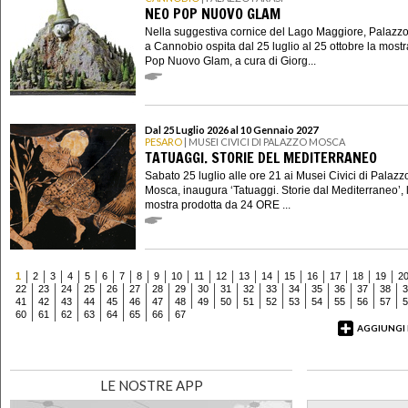
NEO POP NUOVO GLAM
Nella suggestiva cornice del Lago Maggiore, Palazzo
a Cannobio ospita dal 25 luglio al 25 ottobre la most
Pop Nuovo Glam, a cura di Giorg...
Dal 25 Luglio 2026 al 10 Gennaio 2027
PESARO
| MUSEI CIVICI DI PALAZZO MOSCA
TATUAGGI. STORIE DEL MEDITERRANEO
Sabato 25 luglio alle ore 21 ai Musei Civici di Palazz
Mosca, inaugura ‘Tatuaggi. Storie dal Mediterraneo’, 
mostra prodotta da 24 ORE ...
1
2
3
4
5
6
7
8
9
10
11
12
13
14
15
16
17
18
19
2
22
23
24
25
26
27
28
29
30
31
32
33
34
35
36
37
38
3
41
42
43
44
45
46
47
48
49
50
51
52
53
54
55
56
57
5
60
61
62
63
64
65
66
67
AGGIUNGI
LE NOSTRE APP