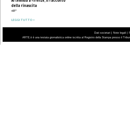
Artemisia a Firenze, il racconto
della rinascita
LEGGI TUTTO >
|
|
Dati societari
Note legali
ARTE.it è una testata giornalistica online iscritta al Registro della Stampa presso il Trib