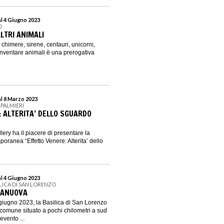
al 4 Giugno 2023
D
ALTRI ANIMALI
 chimere, sirene, centauri, unicorni,
i inventare animali è una prerogativa
al 8 Marzo 2023
PALMIERI
: ALTERITA’ DELLO SGUARDO
ery ha il piacere di presentare la
oranea “Effetto Venere: Alterita’ dello
al 4 Giugno 2023
ILICA DI SAN LORENZO
LANUOVA
 giugno 2023, la Basilica di San Lorenzo
comune situato a pochi chilometri a sud
evento ...