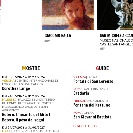
GIACOMO BALLA
SAN MICHELE ARCA
MUSEO NAZIONALE D
CASTEL SANT’ANGEL
M
OSTRE
G
UIDE
Dal 30/07/2026 al 01/11/2026
VICENZA
|
OPERA
VERONA
| CENTRO INTERNAZIONALE DI
Portale di San Lorenzo
FOTOGRAFIA SCAVI SCALIGERI
Dorothea Lange
ROMA
|
GALLERIA D'ARTE
Oredaria
Dal 24/07/2026 al 31/10/2026
PALERMO
| PALAZZO BELMONTE RISO -
FIRENZE
|
MONUMENTO
PALERMO I PARCO ARCHEOLOGICO E
Fontana del Nettuno
PAESAGGISTICO VALLE DEI TEMPLI -
AGRIGENTO
ROMA
|
OPERA
Botero. L’incanto del Mito I
San Giovanni Battista
Botero. Il peso dei sogni
LEGGI TUTTO >
Dal 24/07/2026 al 31/01/2027
LECCE
| LECCE – MUSEO MUST I COSENZA