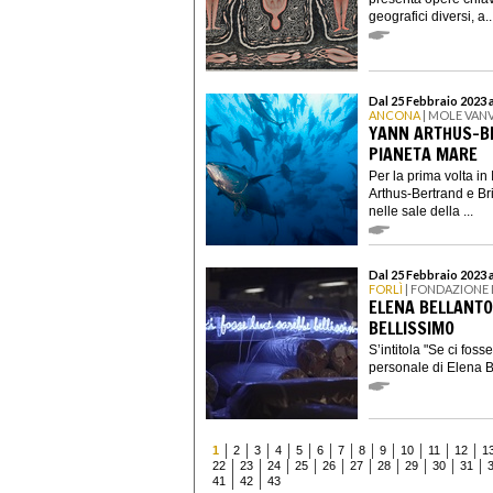
geografici diversi, a..
Dal 25 Febbraio 2023 
ANCONA
| MOLE VAN
YANN ARTHUS-BE
PIANETA MARE
Per la prima volta in 
Arthus-Bertrand e Br
nelle sale della ...
Dal 25 Febbraio 2023 
FORLÌ
| FONDAZIONE 
ELENA BELLANTO
BELLISSIMO
S’intitola "Se ci fos
personale di Elena Be
1
2
3
4
5
6
7
8
9
10
11
12
1
22
23
24
25
26
27
28
29
30
31
41
42
43