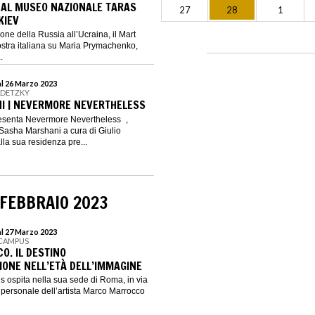
AL MUSEO NAZIONALE TARAS
27
28
1
KIEV
one della Russia all’Ucraina, il Mart
stra italiana su Maria Prymachenko,
.
al 26 Marzo 2023
ADETZKY
I | NEVERMORE NEVERTHELESS
esenta Nevermore Nevertheless ,
Sasha Marshani a cura di Giulio
la sua residenza pre...
 FEBBRAIO 2023
al 27 Marzo 2023
ECAMPUS
. IL DESTINO
IONE NELL’ETÀ DELL’IMMAGINE
 ospita nella sua sede di Roma, in via
 personale dell’artista Marco Marrocco