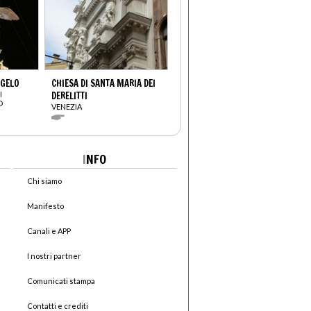
NGELO
CHIESA DI SANTA MARIA DEI
I
DERELITTI
O
VENEZIA
I
NFO
Chi siamo
Manifesto
Canali e APP
I nostri partner
Comunicati stampa
Contatti e crediti