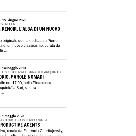
al 25 Giugno 2023
OVERELLA
 RENOIR. L’ALBA DI UN NUOVO
 originale quella dedicata a Pierre-
ba di un nuovo classicismo, curata da
a ...
al 14 Maggio 2023
METROPOLITANA CORRADO GIAQUINTO
RIO. PAROLE NOMADI
alle ore 17.00, nella Pinacoteca
quinto” a Bari, si terrà
...
al 1 Maggio 2023
USEO D’ARTE CONTEMPORANEA
PRODUCTIVE AGENTS
tiva, curata da Florencia Cherñajovsky,
 di tredici artisti di epoche e contesti