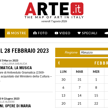
venerdì 7 agosto 2026
MOSTRE
FOTO
VIDEO
SPECIALI
L 28 FEBBRAIO 2023
Regione
al 5 Marzo 2023
FEBB
I - GALLERIA SABAUDA
MATICA. LA MUSICA
LUN
MAR
MER
gure di Antiveduto Gramatica (1569-
acquistato dal Ministero della Cultura –
30
31
1
.
6
7
8
13
14
15
al 4 Giugno 2023
ELLE ALBERE
20
21
22
INI. OPERE DI MARIA