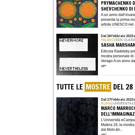
PRYMACHENKO D
SHEVCHENKO DI 
A un anno dall’invasi
presenta la prima mo
artista UNESCO nel..
Dal 28 Febbraio 2023 
MILANO
| EDICOLA R
SASHA MARSHAN
Edicola Radetzky pr
mostra personale di 
Verago.A un anno dal
TUTTE LE
MOSTRE
DEL 28
Dal 27 Febbraio 2023 
ROMA
| UNIVERSITÀ 
MARCO MARROCCO
DELL’IMMAGINAZ
L’Università eCampus
Matera 18, la mostra
dal titolo:&n...