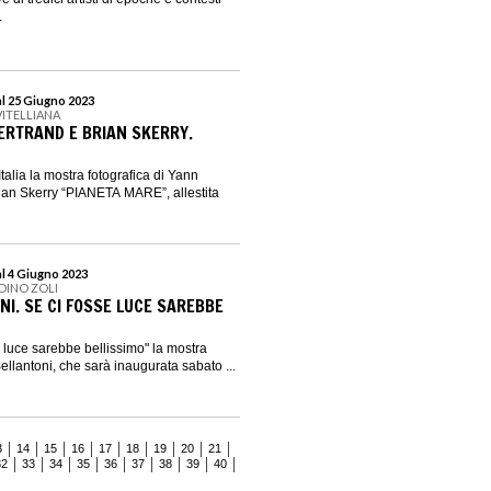
.
al 25 Giugno 2023
VITELLIANA
RTRAND E BRIAN SKERRY.
Italia la mostra fotografica di Yann
ian Skerry “PIANETA MARE”, allestita
al 4 Giugno 2023
DINO ZOLI
NI. SE CI FOSSE LUCE SAREBBE
se luce sarebbe bellissimo" la mostra
llantoni, che sarà inaugurata sabato ...
3
14
15
16
17
18
19
20
21
32
33
34
35
36
37
38
39
40