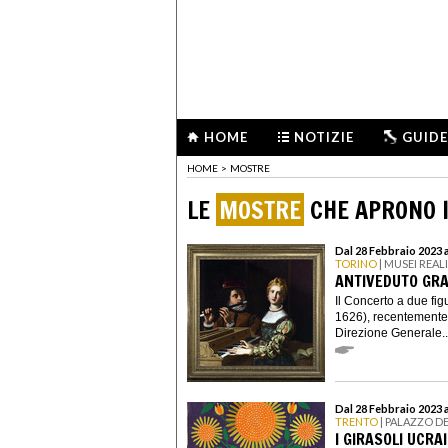
HOME
NOTIZIE
GUIDE
HOME
>
MOSTRE
LE
MOSTRE
CHE APRONO I
Dal 28 Febbraio 2023 
TORINO
| MUSEI REAL
ANTIVEDUTO GRA
Il Concerto a due fi
1626), recentemente 
Direzione Generale..
Dal 28 Febbraio 2023 
TRENTO
| PALAZZO D
I GIRASOLI UCRA