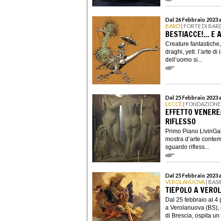
Dal 26 Febbraio 2023 
BARD
| FORTE DI BAR
BESTIACCE!... E 
Creature fantastiche,
draghi, yeti: l’arte d
dell’uomo si...
Dal 25 Febbraio 2023 
LECCE
| FONDAZIONE 
EFFETTO VENERE
RIFLESSO
Primo Piano LivinGall
mostra d’arte contemp
sguardo rifless...
Dal 25 Febbraio 2023 
VEROLANUOVA
| BAS
TIEPOLO A VERO
Dal 25 febbraio al 4
a Verolanuova (BS), 
di Brescia, ospita un 