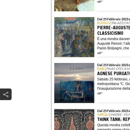
Dal 25 Febbraio 2023 
ROVIGO
| PALAZZO R
PIERRE-AUGUSTE
CLASSICISMO
È una mostra davvero
Auguste Renoir: l’al
Paolo Bolpagni, che l
Dal 25 Febbraio 2023 
BARI
| PINACOTECA 
AGNESE PURGATO
Sabato 25 febbraio, 
metropolitana “C. Gia
l'inaugurazione della 
Dal 25 Febbraio 2023 
NAPOLI
| MADRE - M
THINK TANK: RE
Questa mostra collet
presenta opere chiave