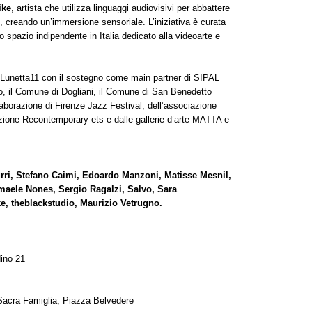
ike
, artista che utilizza linguaggi audiovisivi per abbattere
 creando un’immersione sensoriale. L’iniziativa è curata
pazio indipendente in Italia dedicato alla videoarte e
 Lunetta11 con il sostegno come main partner di SIPAL
, il Comune di Dogliani, il Comune di San Benedetto
laborazione di Firenze Jazz Festival, dell’associazione
zione Recontemporary ets e dalle gallerie d’arte MATTA e
Burri, Stefano Caimi, Edoardo Manzoni, Matisse Mesnil,
smaele Nones, Sergio Ragalzi, Salvo, Sara
e, theblackstudio, Maurizio Vetrugno.
ino 21
a Sacra Famiglia, Piazza Belvedere