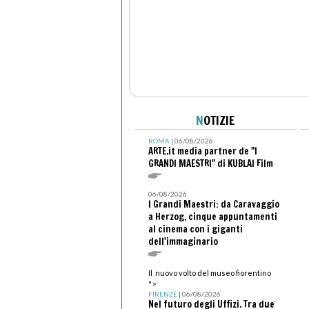
N
OTIZIE
ROMA
| 06/08/2026
ARTE.it media partner de "I
GRANDI MAESTRI" di KUBLAI Film
06/08/2026
I Grandi Maestri: da Caravaggio
a Herzog, cinque appuntamenti
al cinema con i giganti
dell'immaginario
Il nuovo volto del museo fiorentino
">
FIRENZE
| 06/08/2026
Nel futuro degli Uffizi. Tra due