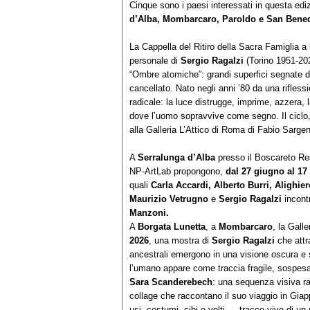
Cinque sono i paesi interessati in questa edi
d’Alba, Mombarcaro, Paroldo e San Bened
La Cappella del Ritiro della Sacra Famiglia a
personale di
Sergio Ragalzi
(Torino 1951-202
“Ombre atomiche”: grandi superfici segnate d
cancellato. Nato negli anni ’80 da una rifless
radicale: la luce distrugge, imprime, azzera
dove l’uomo sopravvive come segno. Il ciclo, 
alla Galleria L’Attico di Roma di Fabio Sargent
A
Serralunga d’Alba
presso il Boscareto Reso
NP-ArtLab propongono,
dal 27 giugno al 17
quali
Carla Accardi, Alberto Burri, Alighie
Maurizio Vetrugno
e
Sergio Ragalzi
incontr
Manzoni.
A
Borgata Lunetta
, a
Mombarcaro
, la Gall
2026
, una mostra di
Sergio Ragalzi
che attra
ancestrali emergono in una visione oscura e s
l’umano appare come traccia fragile, sospesa
Sara Scanderebech
: una sequenza visiva ra
collage che raccontano il suo viaggio in Gia
usi, costumi, cibi e volti — tracce vive di un