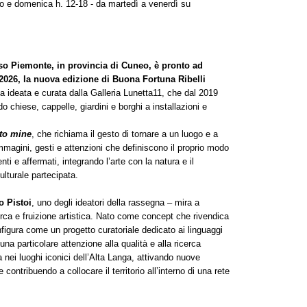
ato e domenica h. 12-18 - da martedì a venerdì su
sso Piemonte, in provincia di Cuneo, è pronto ad
 2026, la nuova edizione di Buona Fortuna Ribelli
 ideata e curata dalla Galleria Lunetta11, che dal 2019
do chiese, cappelle, giardini e borghi a installazioni e
to mine
, che richiama il gesto di tornare a un luogo e a
magini, gesti e attenzioni che definiscono il proprio modo
i e affermati, integrando l’arte con la natura e il
ulturale partecipata.
o Pistoi
, uno degli ideatori della rassegna – mira a
erca e fruizione artistica. Nato come concept che rivendica
nfigura come un progetto curatoriale dedicato ai linguaggi
una particolare attenzione alla qualità e alla ricerca
 nei luoghi iconici dell’Alta Langa, attivando nuove
contribuendo a collocare il territorio all’interno di una rete