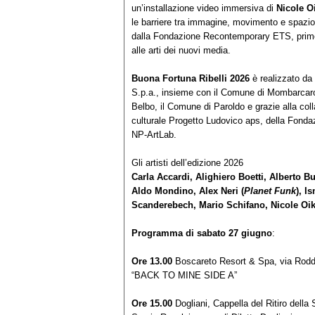
un’installazione video immersiva di
Nicole O
le barriere tra immagine, movimento e spazio,
dalla Fondazione Recontemporary ETS, primo s
alle arti dei nuovi media.
Buona Fortuna Ribelli 2026
è realizzato da
S.p.a., insieme con il Comune di Mombarcaro
Belbo, il Comune di Paroldo e grazie alla col
culturale Progetto Ludovico aps, della Fonda
NP-ArtLab.
Gli artisti dell’edizione 2026
Carla Accardi, Alighiero Boetti, Alberto 
Aldo Mondino, Alex Neri (
Planet Funk
), I
Scanderebech, Mario Schifano, Nicole Oik
Programma di sabato 27 giugno
:
Ore 13.00
Boscareto Resort & Spa, via Rodd
“BACK TO MINE SIDE A”
Ore 15.00
Dogliani, Cappella del Ritiro dell