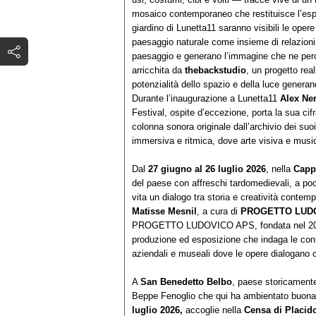
mosaico contemporaneo che restituisce l’esp
giardino di Lunetta11 saranno visibili le oper
paesaggio naturale come insieme di relazioni 
paesaggio e generano l’immagine che ne perc
arricchita da
thebackstudio
, un progetto rea
potenzialità dello spazio e della luce generan
Durante l’inaugurazione a Lunetta11
Alex Ner
Festival, ospite d’eccezione, porta la sua cif
colonna sonora originale dall’archivio dei suo
immersiva e ritmica, dove arte visiva e music
Dal
27 giugno al 26 luglio 2026
, nella
Capp
del paese con affreschi tardomedievali, a poc
vita un dialogo tra storia e creatività conte
Matisse Mesnil
, a cura di
PROGETTO LUDOV
PROGETTO LUDOVICO APS, fondata nel 2021 da
produzione ed esposizione che indaga le conne
aziendali e museali dove le opere dialogano c
A
San Benedetto Belbo
, paese storicamente
Beppe Fenoglio che qui ha ambientato buona 
luglio 2026,
accoglie nella
Censa di Placid