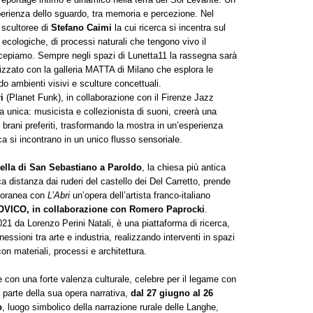
erienza dello sguardo, tra memoria e percezione. Nel
e scultoree di
Stefano Caimi
la cui ricerca si incentra sul
ecologiche, di processi naturali che tengono vivo il
epiamo. Sempre negli spazi di Lunetta11 la rassegna sarà
lizzato con la galleria MATTA di Milano che esplora le
do ambienti visivi e sculture concettuali.
i
(Planet Funk), in collaborazione con il Firenze Jazz
ra unica: musicista e collezionista di suoni, creerà una
i brani preferiti, trasformando la mostra in un’esperienza
a si incontrano in un unico flusso sensoriale.
ella di San Sebastiano a Paroldo
, la chiesa più antica
a distanza dai ruderi del castello dei Del Carretto, prende
mporanea con
L’Abri
un’opera dell’artista franco-italiano
ICO, in collaborazione con Romero Paprocki
.
 Lorenzo Perini Natali, è una piattaforma di ricerca,
ssioni tra arte e industria, realizzando interventi in spazi
on materiali, processi e architettura.
 con una forte valenza culturale, celebre per il legame con
parte della sua opera narrativa,
dal 27 giugno al 26
o
, luogo simbolico della narrazione rurale delle Langhe,