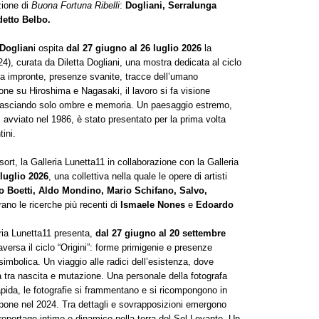
zione di
Buona Fortuna Ribelli
:
Dogliani, Serralunga
etto Belbo.
Doglian
i ospita
dal 27 giugno al 26 luglio 2026
la
4), curata da Diletta Dogliani, una mostra dedicata al ciclo
a impronte, presenze svanite, tracce dell’umano
ione su Hiroshima e Nagasaki, il lavoro si fa visione
, lasciando solo ombre e memoria. Un paesaggio estremo,
avviato nel 1986, è stato presentato per la prima volta
ini.
rt, la Galleria Lunetta11 in collaborazione con la Galleria
 luglio 2026
, una collettiva nella quale le opere di artisti
ro Boetti, Aldo Mondino, Mario Schifano, Salvo,
ano le ricerche più recenti di
Ismaele Nones
e
Edoardo
eria Lunetta11 presenta,
dal 27 giugno al 20 settembre
versa il ciclo “Origini”: forme primigenie e presenze
imbolica. Un viaggio alle radici dell’esistenza, dove
 tra nascita e mutazione. Una personale della fotografa
pida, le fotografie si frammentano e si ricompongono in
ppone nel 2024. Tra dettagli e sovrapposizioni emergono
 reportage intimo e dinamico nella terra del Sol Levante. Un