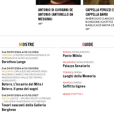
ANTONIO DI GIOVANNI DE
CAPPELLA PERUZZI E
ANTONIO (ANTONELLO DA
CAPPELLA BARDI
MESSINA)
AMBROGIO O ANGIO
BONDONE (GIOTTO)
BASILICA DI SANTA 
M
OSTRE
G
UIDE
Dal 30/07/2026 al 01/11/2026
ROMA
|
MONUMENTO
VERONA
| CENTRO INTERNAZIONALE DI
Ponte Milvio
FOTOGRAFIA SCAVI SCALIGERI
Dorothea Lange
PALERMO
|
MONUMENTO
Palazzo Senatorio
Dal 24/07/2026 al 31/10/2026
PALERMO
| PALAZZO BELMONTE RISO -
TORINO
|
OPERA
PALERMO I PARCO ARCHEOLOGICO E
Luoghi della Memoria
PAESAGGISTICO VALLE DEI TEMPLI -
AGRIGENTO
NAPOLI
|
OPERA
Botero. L’incanto del Mito I
Soffitto ligneo
Botero. Il peso dei sogni
LEGGI TUTTO >
Dal 24/07/2026 al 31/01/2027
LECCE
| LECCE – MUSEO MUST I COSENZA
– GALLERIA NAZIONALE DI COSENZA
Tesori nascosti della Galleria
Borghese