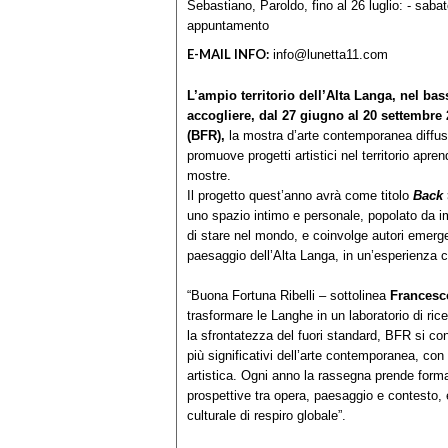
Sebastiano, Paroldo, fino al 26 luglio: - sab
appuntamento
E-MAIL INFO:
info@lunetta11.com
L’ampio territorio dell’Alta Langa, nel ba
accogliere, dal 27 giugno al 20 settembre
(BFR),
la mostra d’arte contemporanea diffusa
promuove progetti artistici nel territorio apren
mostre.
Il progetto quest’anno avrà come titolo
Back 
uno spazio intimo e personale, popolato da im
di stare nel mondo, e coinvolge autori emergent
paesaggio dell’Alta Langa, in un’esperienza c
“Buona Fortuna Ribelli – sottolinea
Francesc
trasformare le Langhe in un laboratorio di ric
la sfrontatezza del fuori standard, BFR si co
più significativi dell’arte contemporanea, con 
artistica. Ogni anno la rassegna prende forma
prospettive tra opera, paesaggio e contesto, e 
culturale di respiro globale”.