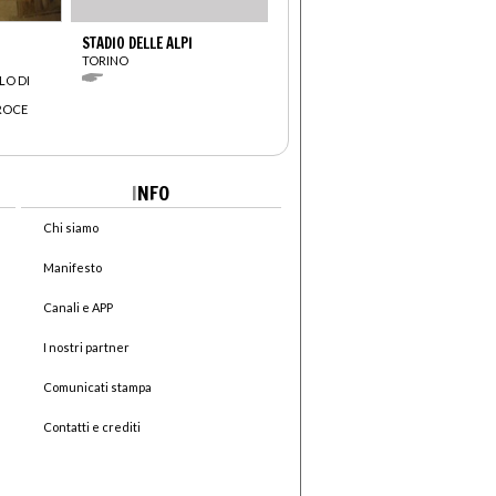
STADIO DELLE ALPI
TORINO
LO DI
CROCE
I
NFO
Chi siamo
Manifesto
Canali e APP
I nostri partner
Comunicati stampa
Contatti e crediti