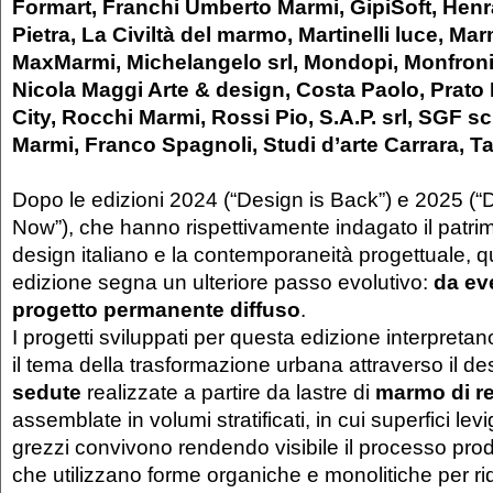
Formart, Franchi Umberto Marmi, GipiSoft, Henr
Pietra, La Civiltà del marmo, Martinelli luce, M
MaxMarmi, Michelangelo srl, Mondopi, Monfroni 
Nicola Maggi Arte & design, Costa Paolo, Prato
City, Rocchi Marmi, Rossi Pio, S.A.P. srl, SGF scu
Marmi, Franco Spagnoli, Studi d’arte Carrara, T
Dopo le edizioni 2024 (“Design is Back”) e 2025 (
Now”), che hanno rispettivamente indagato il patrim
design italiano e la contemporaneità progettuale, 
edizione segna un ulteriore passo evolutivo:
da ev
progetto permanente diffuso
.
I progetti sviluppati per questa edizione interpretan
il tema della trasformazione urbana attraverso il des
sedute
realizzate a partire da lastre di
marmo di r
assemblate in volumi stratificati, in cui superfici le
grezzi convivono rendendo visibile il processo produ
che utilizzano forme organiche e monolitiche per rid