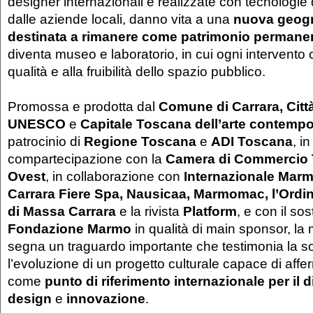
designer internazionali e realizzate con tecnologi
dalle aziende locali, danno vita a una
nuova geogr
destinata a rimanere come patrimonio permane
diventa museo e laboratorio, in cui ogni intervento 
qualità e alla fruibilità dello spazio pubblico.
Promossa e prodotta dal
Comune di Carrara, Citt
UNESCO
e
Capitale Toscana dell’arte contemp
patrocinio di
Regione Toscana
e
ADI Toscana
, in
compartecipazione con la
Camera di Commercio 
Ovest
, in collaborazione con
Internazionale Marm
Carrara Fiere Spa, Nausicaa, Marmomac, l’Ordine
di Massa Carrara
e la rivista
Platform
, e con il so
Fondazione Marmo
in qualità di main sponsor, la
segna un traguardo importante che testimonia la sol
l’evoluzione di un progetto culturale capace di affe
come
punto di riferimento internazionale
per il 
design
e
innovazione
.