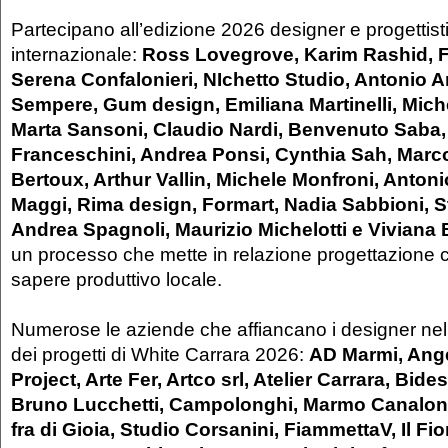
Partecipano all’edizione 2026 designer e progettisti 
internazionale:
Ross Lovegrove, Karim Rashid, 
Serena Confalonieri, NIchetto Studio, Antonio Ar
Sempere, Gum design, Emiliana Martinelli, Mich
Marta Sansoni, Claudio Nardi, Benvenuto Saba, 
Franceschini, Andrea Ponsi, Cynthia Sah, Marco
Bertoux, Arthur Vallin, Michele Monfroni, Anton
Maggi, Rima design, Formart, Nadia Sabbioni, S
Andrea Spagnoli, Maurizio Michelotti e Viviana
un processo che mette in relazione progettazione
sapere produttivo locale.
Numerose le aziende che affiancano i designer nel
dei progetti di White Carrara 2026:
AD Marmi, Ange
Project, Arte Fer, Artco srl, Atelier Carrara, Bid
Bruno Lucchetti, Campolonghi, Marmo Canaloni
fra di Gioia, Studio Corsanini, FiammettaV, Il Fio