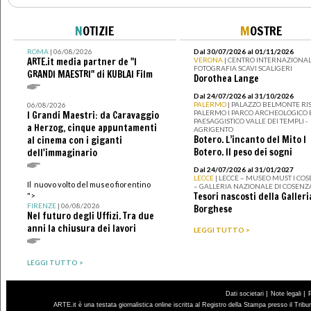
N
OTIZIE
M
OSTRE
ROMA
| 06/08/2026
Dal 30/07/2026 al 01/11/2026
ARTE.it media partner de "I
VERONA
| CENTRO INTERNAZIONAL
FOTOGRAFIA SCAVI SCALIGERI
GRANDI MAESTRI" di KUBLAI Film
Dorothea Lange
Dal 24/07/2026 al 31/10/2026
PALERMO
| PALAZZO BELMONTE RIS
06/08/2026
PALERMO I PARCO ARCHEOLOGICO 
I Grandi Maestri: da Caravaggio
PAESAGGISTICO VALLE DEI TEMPLI -
a Herzog, cinque appuntamenti
AGRIGENTO
Botero. L’incanto del Mito I
al cinema con i giganti
Botero. Il peso dei sogni
dell'immaginario
Dal 24/07/2026 al 31/01/2027
LECCE
| LECCE – MUSEO MUST I CO
Il nuovo volto del museo fiorentino
– GALLERIA NAZIONALE DI COSENZ
Tesori nascosti della Galleri
">
FIRENZE
| 06/08/2026
Borghese
Nel futuro degli Uffizi. Tra due
anni la chiusura dei lavori
LEGGI TUTTO >
LEGGI TUTTO >
|
|
Dati societari
Note legali
ARTE.it è una testata giornalistica online iscritta al Registro della Stampa presso il Trib