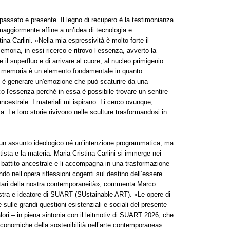
passato e presente. Il legno di recupero è la testimonianza
maggiormente affine a un’idea di tecnologia e
ina Carlini. «Nella mia espressività è molto forte il
memoria, in essi ricerco e ritrovo l’essenza, avverto la
e il superfluo e di arrivare al cuore, al nucleo primigenio
 la memoria è un elemento fondamentale in quanto
ivo è generare un'emozione che può scaturire da una
 l'essenza perché in essa è possibile trovare un sentire
ncestrale. I materiali mi ispirano. Li cerco ovunque,
ta. Le loro storie rivivono nelle sculture trasformandosi in
ai un assunto ideologico né un’intenzione programmatica, ma
rtista e la materia. Maria Cristina Carlini si immerge nei
l battito ancestrale e li accompagna in una trasformazione
o nell’opera riflessioni cogenti sul destino dell’essere
titari della nostra contemporaneità», commenta Marco
tra e ideatore di SUART (SUstainable ART). «Le opere di
e sulle grandi questioni esistenziali e sociali del presente –
alori – in piena sintonia con il leitmotiv di SUART 2026, che
 economiche della sostenibilità nell’arte contemporanea».