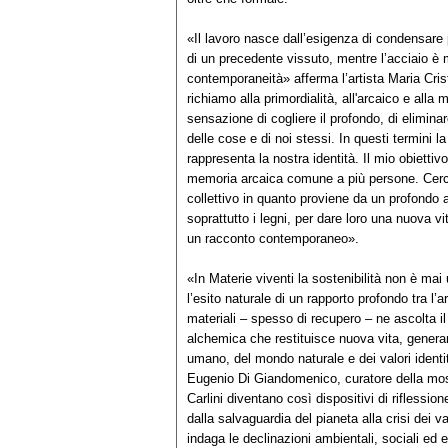
«Il lavoro nasce dall’esigenza di condensare 
di un precedente vissuto, mentre l’acciaio è 
contemporaneità» afferma l’artista Maria Crist
richiamo alla primordialità, all'arcaico e alla 
sensazione di cogliere il profondo, di eliminar
delle cose e di noi stessi. In questi termini
rappresenta la nostra identità. Il mio obiett
memoria arcaica comune a più persone. Cerco
collettivo in quanto proviene da un profondo a
soprattutto i legni, per dare loro una nuova vi
un racconto contemporaneo».
«In Materie viventi la sostenibilità non è m
l’esito naturale di un rapporto profondo tra l’a
materiali – spesso di recupero – ne ascolta i
alchemica che restituisce nuova vita, generand
umano, del mondo naturale e dei valori iden
Eugenio Di Giandomenico, curatore della mos
Carlini diventano così dispositivi di riflession
dalla salvaguardia del pianeta alla crisi dei v
indaga le declinazioni ambientali, sociali ed