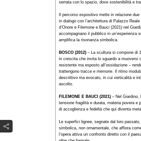
serrata con lo spazio, dove sostenibilità e 
Il percorso espositivo mette in relazione du
in dialogo con l’architettura di Palazzo Reale
d’Onore e Filemone e Bauci (2021) nel Giardin
accompagnano il pubblico in un’esperienza se
amplifica la risonanza simbolica.
BOSCO (2012)
– La scultura si compone di 1
in crescita che invita lo sguardo a muoversi d
resistente ma esposto all’ossidazione – rende
trattengono tracce e memorie. Il ritmo modu
descrittivo ma evocato, in cui verticalità e in
ascolto.
FILEMONE E BAUCI (2021)
– Nel Giardino, 
tensione fragilità e durata, materia povera e p
di accoglienza e fedeltà che qui diventa metaf
Le superfici lignee, segnate dal loro passato,
simbolica, non ornamentale, che affiora come
l’opera attiva un confronto diretto con il pae
oltre che formale.