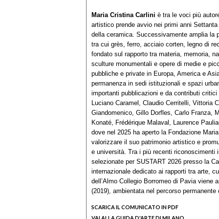
Maria Cristina Carlini
è tra le voci più autor
artistico prende avvio nei primi anni Settanta
della ceramica. Successivamente amplia la propr
tra cui grès, ferro, acciaio corten, legno di r
fondato sul rapporto tra materia, memoria, na
sculture monumentali e opere di medie e picc
pubbliche e private in Europa, America e Asia
permanenza in sedi istituzionali e spazi urba
importanti pubblicazioni e da contributi critici
Luciano Caramel, Claudio Cerritelli, Vittori
Giandomenico, Gillo Dorfles, Carlo Franza, Ma
Konaté, Frédérique Malaval, Laurence Pauliac
dove nel 2025 ha aperto la Fondazione Maria C
valorizzare il suo patrimonio artistico e promu
e università. Tra i più recenti riconoscimenti
selezionate per SUSTART 2026 presso la Cam
internazionale dedicato ai rapporti tra arte, cu
dell’Almo Collegio Borromeo di Pavia viene ar
(2019), ambientata nel percorso permanente 
SCARICA IL COMUNICATO IN PDF
VAI ALLA GUIDA D'ARTE DI MILANO