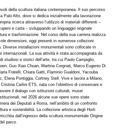
evoli della scultura italiana contemporanea. Il suo percorso
 a Palo Alto, dove si dedica inizialmente alla lavorazione
ia ricerca attraverso l’utilizzo di materiali differenti –
ecupero e carta – sviluppando un linguaggio originale
tura e trasformazione. Nel corso della sua carriera realizza
ole dimensioni, oggi presenti in numerose collezioni
. Diverse installazioni monumentali sono collocate in
ni internazionali. La sua attività è stata accompagnata da
 di studiosi e storici dell’arte, tra cui Paolo Campiglio,
a Coen, Guo Xiao Chuan, Martina Corgnati, Marco Eugenio Di
ria Fratelli, Chiara Gatti, Flaminio Gualdoni, Yacouba
, Elena Pontiggia, Cortney Stell. Vive e lavora a Milano,
ristina Carlini ETS, nata con l’obiettivo di conservare e
overe il dialogo con istituzioni culturali, musei
 istituzionali, nel 2026 alcune sue opere sono state
era dei Deputati a Roma, nell’ambito di un confronto
ltura e sostenibilità. La collezione artistica degli Horti
ricchita dall’ingresso della scultura monumentale Origine
del parco.