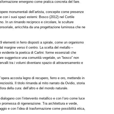
trasformazione emergono come pratica concreta del fare.
e opere monumentali dell’artista, concepite come presenze
 e con i suoi spazi esterni: Bosco (2012) nel Cortile
o. In un rimando reciproco e circolare, le sculture
nsoriale, arricchita da una progettazione luminosa che ne
9 elementi in ferro disposti a spirale, come un organismo
al margine verso il centro. La scelta del metallo –
 evidente la poetica di Carlini: forme essenziali che
lare suggerisce una comunità vegetale, un “bosco” non
tervalli tra i volumi diventano spazio di attraversamento e
l’opera accosta legno di recupero, ferro e oro, mettendo in
reziosità. Il titolo rimanda al mito narrato da Ovidio, storia
ora della cura: dell’altro e del mondo naturale.
 dialogano con l’intervento metallico e con l’oro come luce
 promessa di rigenerazione. Tra architettura e verde,
saggio e con l’idea di trasformazione come possibilità etica,