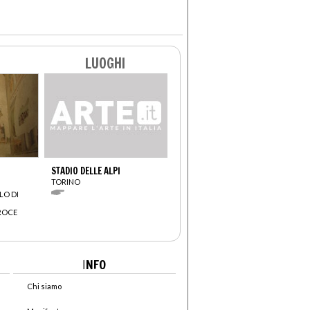
LUOGHI
STADIO DELLE ALPI
TORINO
LO DI
CROCE
I
NFO
Chi siamo