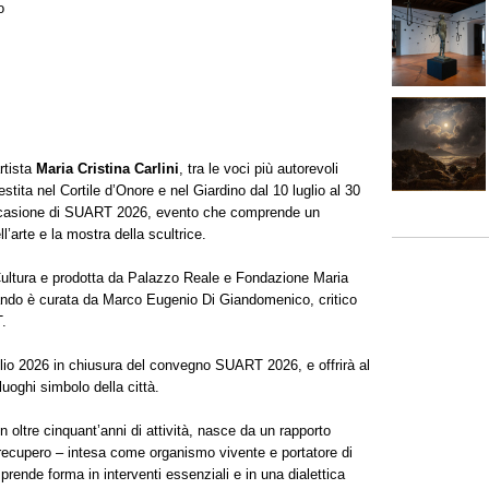
o
rtista
Maria Cristina Carlini
, tra le voci più autorevoli
lestita nel Cortile d’Onore e nel Giardino dal 10 luglio al 30
 occasione di SUART 2026, evento che comprende un
l’arte e la mostra della scultrice.
ltura e prodotta da Palazzo Reale e Fondazione Maria
ando è curata da Marco Eugenio Di Giandomenico, critico
T.
lio 2026 in chiusura del convegno SUART 2026, e offrirà al
uoghi simbolo della città.
in oltre cinquant’anni di attività, nasce da un rapporto
 recupero – intesa come organismo vivente e portatore di
prende forma in interventi essenziali e in una dialettica