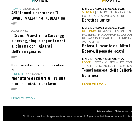
ROMA
| 06/08/2026
Dal 30/07/2026 al 01/11/2026
ARTE.it media partner de "I
VERONA
| CENTRO INTERNAZIONAL
FOTOGRAFIA SCAVI SCALIGERI
GRANDI MAESTRI" di KUBLAI Film
Dorothea Lange
Dal 24/07/2026 al 31/10/2026
PALERMO
| PALAZZO BELMONTE RIS
06/08/2026
PALERMO I PARCO ARCHEOLOGICO 
I Grandi Maestri: da Caravaggio
PAESAGGISTICO VALLE DEI TEMPLI -
a Herzog, cinque appuntamenti
AGRIGENTO
Botero. L’incanto del Mito I
al cinema con i giganti
Botero. Il peso dei sogni
dell'immaginario
Dal 24/07/2026 al 31/01/2027
LECCE
| LECCE – MUSEO MUST I CO
Il nuovo volto del museo fiorentino
– GALLERIA NAZIONALE DI COSENZ
Tesori nascosti della Galleri
">
FIRENZE
| 06/08/2026
Borghese
Nel futuro degli Uffizi. Tra due
anni la chiusura dei lavori
LEGGI TUTTO >
LEGGI TUTTO >
|
|
Dati societari
Note legali
ARTE.it è una testata giornalistica online iscritta al Registro della Stampa presso il Trib