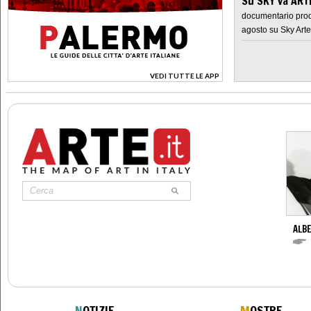
Su SKY va AR
documentario prod
agosto su Sky Arte
VEDI TUTTE LE APP
>
ALBE
N
OTIZIE
M
OSTRE