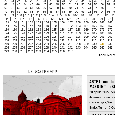
22
23
24
25
26
27
28
29
30
31
32
33
34
35
36
37
38
3
41
42
43
44
45
46
47
48
49
50
51
52
53
54
55
56
57
5
60
61
62
63
64
65
66
67
68
69
70
71
72
73
74
75
76
7
79
80
81
82
83
84
85
86
87
88
89
90
91
92
93
94
95
9
98
99
100
101
102
103
104
105
106
107
108
109
110
111
11
114
115
116
117
118
119
120
121
122
123
124
125
126
127
129
130
131
132
133
134
135
136
137
138
139
140
141
142
144
145
146
147
148
149
150
151
152
153
154
155
156
157
159
160
161
162
163
164
165
166
167
168
169
170
171
172
174
175
176
177
178
179
180
181
182
183
184
185
186
187
189
190
191
192
193
194
195
196
197
198
199
200
201
202
204
205
206
207
208
209
210
211
212
213
214
215
216
217
219
220
221
222
223
224
225
226
227
228
229
230
231
232
234
235
236
237
238
239
240
241
242
243
244
245
246
247
249
250
251
252
253
254
255
256
257
AGGIUNGI E
LE NOSTRE APP
ARTE.it media
MAESTRI" di K
20 aprile 2027, A
italiane cinque do
Caravaggio, Werne
Ende, Turner & Co