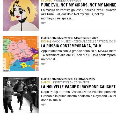
MILANO
| WUNDERKAMMERN
PURE EVIL. NOT MY CIRCUS, NOT MY MONK
La mostra dell’artista gallese Charles Uzzell Edwards
aka Pure Evil, dal titolo Not my circus, not my
monkeys trae ispirazi...
Dal 14 Settembre 2022 al 14 Settembre 2022
ROMA
| MAXXI MUSEO NAZIONALE DELLE ARTI DEL XXI
LA RUSSIA CONTEMPORANEA. TALK
Appuntamento con la grande attualità al MAXXI, merc
14 settembre alle ore 19, con “La Russia contempora
un ricco d...
Dal 14 Settembre 2022 al 15 Ottobre 2022
NAPOLI
| INSTITUT FRANÇAIS NAPOLI
LA NOUVELLE VAGUE DI RAYMOND CAUCHET
Dopo Parigi e Roma l’Associazione Palatine presenta
Grenoble la prima mostra dedicata a Raymond Cauch
dopo la sua sc...