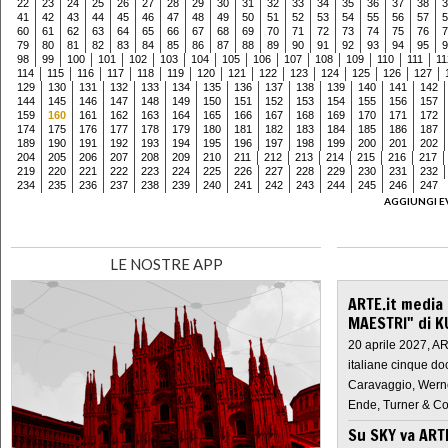
22
23
24
25
26
27
28
29
30
31
32
33
34
35
36
37
38
3
41
42
43
44
45
46
47
48
49
50
51
52
53
54
55
56
57
5
60
61
62
63
64
65
66
67
68
69
70
71
72
73
74
75
76
7
79
80
81
82
83
84
85
86
87
88
89
90
91
92
93
94
95
9
98
99
100
101
102
103
104
105
106
107
108
109
110
111
11
114
115
116
117
118
119
120
121
122
123
124
125
126
127
129
130
131
132
133
134
135
136
137
138
139
140
141
142
144
145
146
147
148
149
150
151
152
153
154
155
156
157
159
160
161
162
163
164
165
166
167
168
169
170
171
172
174
175
176
177
178
179
180
181
182
183
184
185
186
187
189
190
191
192
193
194
195
196
197
198
199
200
201
202
204
205
206
207
208
209
210
211
212
213
214
215
216
217
219
220
221
222
223
224
225
226
227
228
229
230
231
232
234
235
236
237
238
239
240
241
242
243
244
245
246
247
AGGIUNGI E
LE NOSTRE APP
ARTE.it media
MAESTRI" di K
20 aprile 2027, A
italiane cinque do
Caravaggio, Werne
Ende, Turner & Co
Su SKY va AR