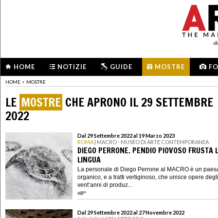
d
HOME
NOTIZIE
GUIDE
MOSTRE
F
HOME
>
MOSTRE
LE
MOSTRE
CHE APRONO IL 29 SETTEMBRE
2022
Dal 29 Settembre 2022 al 19 Marzo 2023
ROMA
| MACRO - MUSEO DI ARTE CONTEMPORANEA
DIEGO PERRONE. PENDIO PIOVOSO FRUSTA 
LINGUA
La personale di Diego Perrone al MACRO è un paes
organico, e a tratti vertiginoso, che unisce opere degli
vent’anni di produz...
Dal 29 Settembre 2022 al 27 Novembre 2022