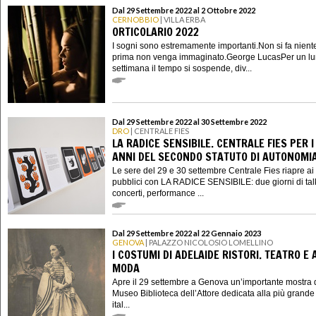
Dal 29 Settembre 2022 al 2 Ottobre 2022
CERNOBBIO
| VILLA ERBA
ORTICOLARIO 2022
I sogni sono estremamente importanti.Non si fa nient
prima non venga immaginato.George LucasPer un lu
settimana il tempo si sospende, div...
Dal 29 Settembre 2022 al 30 Settembre 2022
DRO
| CENTRALE FIES
LA RADICE SENSIBILE. CENTRALE FIES PER I
ANNI DEL SECONDO STATUTO DI AUTONOMI
Le sere del 29 e 30 settembre Centrale Fies riapre ai
pubblici con LA RADICE SENSIBILE: due giorni di tal
concerti, performance ...
Dal 29 Settembre 2022 al 22 Gennaio 2023
GENOVA
| PALAZZO NICOLOSIO LOMELLINO
I COSTUMI DI ADELAIDE RISTORI. TEATRO E 
MODA
Apre il 29 settembre a Genova un’importante mostra 
Museo Biblioteca dell’Attore dedicata alla più grande 
ital...