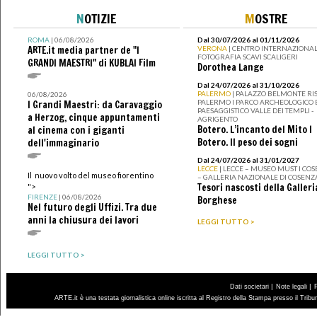
N
OTIZIE
M
OSTRE
ROMA
| 06/08/2026
Dal 30/07/2026 al 01/11/2026
ARTE.it media partner de "I
VERONA
| CENTRO INTERNAZIONAL
FOTOGRAFIA SCAVI SCALIGERI
GRANDI MAESTRI" di KUBLAI Film
Dorothea Lange
Dal 24/07/2026 al 31/10/2026
PALERMO
| PALAZZO BELMONTE RIS
06/08/2026
PALERMO I PARCO ARCHEOLOGICO 
I Grandi Maestri: da Caravaggio
PAESAGGISTICO VALLE DEI TEMPLI -
a Herzog, cinque appuntamenti
AGRIGENTO
Botero. L’incanto del Mito I
al cinema con i giganti
Botero. Il peso dei sogni
dell'immaginario
Dal 24/07/2026 al 31/01/2027
LECCE
| LECCE – MUSEO MUST I CO
Il nuovo volto del museo fiorentino
– GALLERIA NAZIONALE DI COSENZ
Tesori nascosti della Galleri
">
FIRENZE
| 06/08/2026
Borghese
Nel futuro degli Uffizi. Tra due
anni la chiusura dei lavori
LEGGI TUTTO >
LEGGI TUTTO >
|
|
Dati societari
Note legali
ARTE.it è una testata giornalistica online iscritta al Registro della Stampa presso il Trib