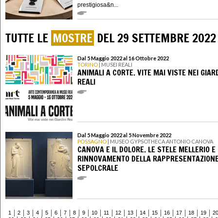
prestigiosa&n...
TUTTE LE
MOSTRE
DEL 29 SETTEMBRE 2022
Dal 5 Maggio 2022 al 16 Ottobre 2022
TORINO
| MUSEI REALI
ANIMALI A CORTE. VITE MAI VISTE NEI GIAR
REALI
Dal 5 Maggio 2022 al 5 Novembre 2022
POSSAGNO
| MUSEO GYPSOTHECA ANTONIO CANOVA
CANOVA E IL DOLORE. LE STELE MELLERIO E 
RINNOVAMENTO DELLA RAPPRESENTAZION
SEPOLCRALE
1
2
3
4
5
6
7
8
9
10
11
12
13
14
15
16
17
18
19
2