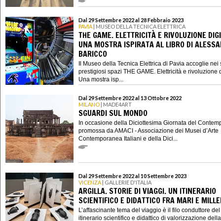
Dal 29 Settembre 2022 al 28 Febbraio 2023
PAVIA
| MUSEO DELLA TECNICA ELETTRICA
THE GAME. ELETTRICITÀ E RIVOLUZIONE DIGI
UNA MOSTRA ISPIRATA AL LIBRO DI ALESS
BARICCO
Il Museo della Tecnica Elettrica di Pavia accoglie nei 
prestigiosi spazi THE GAME. Elettricità e rivoluzione d
Una mostra isp...
Dal 29 Settembre 2022 al 13 Ottobre 2022
MILANO
| MADE4ART
SGUARDI SUL MONDO
In occasione della Diciottesima Giornata del Conte
promossa da AMACI - Associazione dei Musei d’Arte
Contemporanea Italiani e della Dici...
Dal 29 Settembre 2022 al 10 Settembre 2023
VICENZA
| GALLERIE D'ITALIA
ARGILLA. STORIE DI VIAGGI. UN ITINERARIO
SCIENTIFICO E DIDATTICO FRA MARI E MILL
L’affascinante tema del viaggio è il filo conduttore de
itinerario scientifico e didattico di valorizzazione della