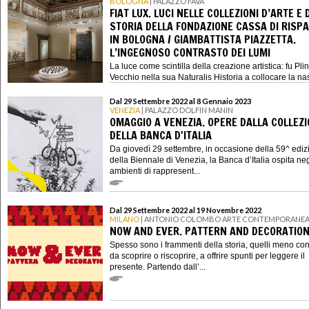
BOLOGNA
| PALAZZO FAVA
FIAT LUX. LUCI NELLE COLLEZIONI D’ARTE E 
STORIA DELLA FONDAZIONE CASSA DI RISP
IN BOLOGNA / GIAMBATTISTA PIAZZETTA.
L’INGEGNOSO CONTRASTO DEI LUMI
La luce come scintilla della creazione artistica: fu Plini
Vecchio nella sua Naturalis Historia a collocare la nasc
Dal 29 Settembre 2022 al 8 Gennaio 2023
VENEZIA
| PALAZZO DOLFIN MANIN
OMAGGIO A VENEZIA. OPERE DALLA COLLEZ
DELLA BANCA D'ITALIA
Da giovedì 29 settembre, in occasione della 59^ ediz
della Biennale di Venezia, la Banca d’Italia ospita neg
ambienti di rappresent...
Dal 29 Settembre 2022 al 19 Novembre 2022
MILANO
| ANTONIO COLOMBO ARTE CONTEMPORANE
NOW AND EVER. PATTERN AND DECORATIO
Spesso sono i frammenti della storia, quelli meno con
da scoprire o riscoprire, a offrire spunti per leggere il
presente. Partendo dall’...