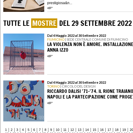
prestigiosa&n...
TUTTE LE
MOSTRE
DEL 29 SETTEMBRE 2022
Dal 4 Maggio 2022 al 30 Settembre 2022
FIUMICINO
| SEDE CENTRALE COMUNE DI FIUMICINO
LA VIOLENZA NON È AMORE. INSTALLAZIONE
ANNA IZZO
Dal 4 Maggio 2022 al 30 Settembre 2022
TORINO
| CIRCOLO DEL DESIGN
RICCARDO DALISI '71-'74. IL RIONE TRAIANO
NAPOLI E LA PARTECIPAZIONE COME PROGE
1
2
3
4
5
6
7
8
9
10
11
12
13
14
15
16
17
18
19
2