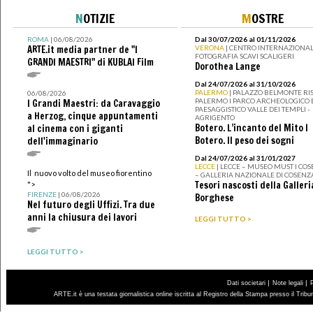
N
OTIZIE
M
OSTRE
ROMA
| 06/08/2026
Dal 30/07/2026 al 01/11/2026
ARTE.it media partner de "I
VERONA
| CENTRO INTERNAZIONAL
FOTOGRAFIA SCAVI SCALIGERI
GRANDI MAESTRI" di KUBLAI Film
Dorothea Lange
Dal 24/07/2026 al 31/10/2026
PALERMO
| PALAZZO BELMONTE RIS
06/08/2026
PALERMO I PARCO ARCHEOLOGICO 
I Grandi Maestri: da Caravaggio
PAESAGGISTICO VALLE DEI TEMPLI -
a Herzog, cinque appuntamenti
AGRIGENTO
Botero. L’incanto del Mito I
al cinema con i giganti
Botero. Il peso dei sogni
dell'immaginario
Dal 24/07/2026 al 31/01/2027
LECCE
| LECCE – MUSEO MUST I CO
Il nuovo volto del museo fiorentino
– GALLERIA NAZIONALE DI COSENZ
Tesori nascosti della Galleri
">
FIRENZE
| 06/08/2026
Borghese
Nel futuro degli Uffizi. Tra due
anni la chiusura dei lavori
LEGGI TUTTO >
LEGGI TUTTO >
|
|
Dati societari
Note legali
ARTE.it è una testata giornalistica online iscritta al Registro della Stampa presso il Trib