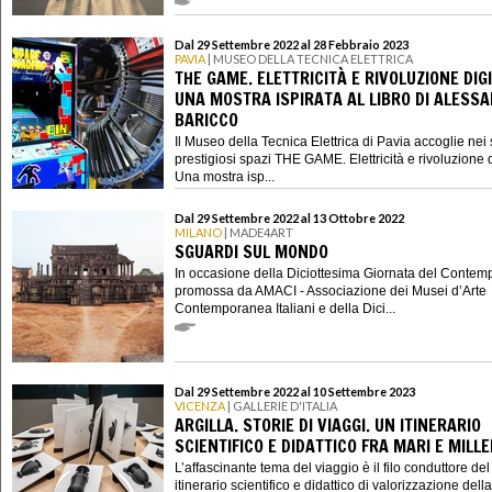
Dal 29 Settembre 2022 al 28 Febbraio 2023
PAVIA
| MUSEO DELLA TECNICA ELETTRICA
THE GAME. ELETTRICITÀ E RIVOLUZIONE DIGI
UNA MOSTRA ISPIRATA AL LIBRO DI ALESS
BARICCO
Il Museo della Tecnica Elettrica di Pavia accoglie nei 
prestigiosi spazi THE GAME. Elettricità e rivoluzione d
Una mostra isp...
Dal 29 Settembre 2022 al 13 Ottobre 2022
MILANO
| MADE4ART
SGUARDI SUL MONDO
In occasione della Diciottesima Giornata del Conte
promossa da AMACI - Associazione dei Musei d’Arte
Contemporanea Italiani e della Dici...
Dal 29 Settembre 2022 al 10 Settembre 2023
VICENZA
| GALLERIE D'ITALIA
ARGILLA. STORIE DI VIAGGI. UN ITINERARIO
SCIENTIFICO E DIDATTICO FRA MARI E MILL
L’affascinante tema del viaggio è il filo conduttore de
itinerario scientifico e didattico di valorizzazione della