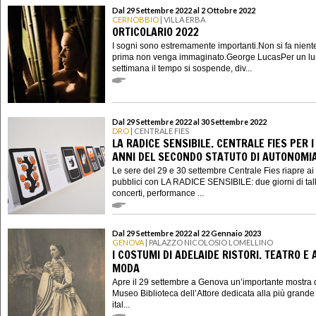
Dal 29 Settembre 2022 al 2 Ottobre 2022
CERNOBBIO
| VILLA ERBA
ORTICOLARIO 2022
I sogni sono estremamente importanti.Non si fa nient
prima non venga immaginato.George LucasPer un lu
settimana il tempo si sospende, div...
Dal 29 Settembre 2022 al 30 Settembre 2022
DRO
| CENTRALE FIES
LA RADICE SENSIBILE. CENTRALE FIES PER I
ANNI DEL SECONDO STATUTO DI AUTONOMI
Le sere del 29 e 30 settembre Centrale Fies riapre ai
pubblici con LA RADICE SENSIBILE: due giorni di tal
concerti, performance ...
Dal 29 Settembre 2022 al 22 Gennaio 2023
GENOVA
| PALAZZO NICOLOSIO LOMELLINO
I COSTUMI DI ADELAIDE RISTORI. TEATRO E 
MODA
Apre il 29 settembre a Genova un’importante mostra 
Museo Biblioteca dell’Attore dedicata alla più grande 
ital...