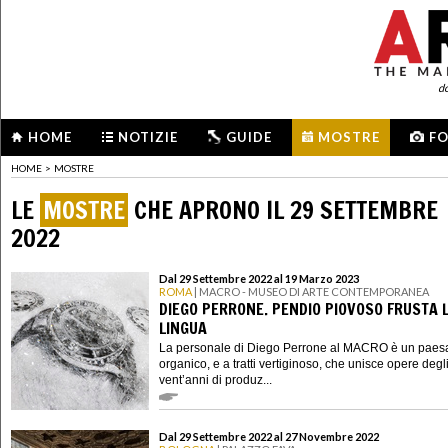
d
HOME
NOTIZIE
GUIDE
MOSTRE
F
HOME
>
MOSTRE
LE
MOSTRE
CHE APRONO IL 29 SETTEMBRE
2022
Dal 29 Settembre 2022 al 19 Marzo 2023
ROMA
| MACRO - MUSEO DI ARTE CONTEMPORANEA
DIEGO PERRONE. PENDIO PIOVOSO FRUSTA 
LINGUA
La personale di Diego Perrone al MACRO è un paes
organico, e a tratti vertiginoso, che unisce opere degli
vent’anni di produz...
Dal 29 Settembre 2022 al 27 Novembre 2022