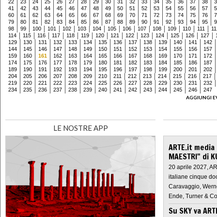
22
23
24
25
26
27
28
29
30
31
32
33
34
35
36
37
38
3
41
42
43
44
45
46
47
48
49
50
51
52
53
54
55
56
57
5
60
61
62
63
64
65
66
67
68
69
70
71
72
73
74
75
76
7
79
80
81
82
83
84
85
86
87
88
89
90
91
92
93
94
95
9
98
99
100
101
102
103
104
105
106
107
108
109
110
111
11
114
115
116
117
118
119
120
121
122
123
124
125
126
127
129
130
131
132
133
134
135
136
137
138
139
140
141
142
144
145
146
147
148
149
150
151
152
153
154
155
156
157
159
160
161
162
163
164
165
166
167
168
169
170
171
172
174
175
176
177
178
179
180
181
182
183
184
185
186
187
189
190
191
192
193
194
195
196
197
198
199
200
201
202
204
205
206
207
208
209
210
211
212
213
214
215
216
217
219
220
221
222
223
224
225
226
227
228
229
230
231
232
234
235
236
237
238
239
240
241
242
243
244
245
246
247
AGGIUNGI E
LE NOSTRE APP
ARTE.it media
MAESTRI" di K
20 aprile 2027, A
italiane cinque do
Caravaggio, Werne
Ende, Turner & Co
Su SKY va AR