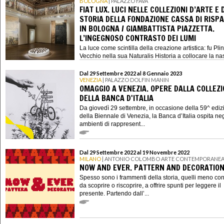
BOLOGNA
| PALAZZO FAVA
FIAT LUX. LUCI NELLE COLLEZIONI D’ARTE E 
STORIA DELLA FONDAZIONE CASSA DI RISP
IN BOLOGNA / GIAMBATTISTA PIAZZETTA.
L’INGEGNOSO CONTRASTO DEI LUMI
La luce come scintilla della creazione artistica: fu Plini
Vecchio nella sua Naturalis Historia a collocare la nasc
Dal 29 Settembre 2022 al 8 Gennaio 2023
VENEZIA
| PALAZZO DOLFIN MANIN
OMAGGIO A VENEZIA. OPERE DALLA COLLEZ
DELLA BANCA D'ITALIA
Da giovedì 29 settembre, in occasione della 59^ ediz
della Biennale di Venezia, la Banca d’Italia ospita neg
ambienti di rappresent...
Dal 29 Settembre 2022 al 19 Novembre 2022
MILANO
| ANTONIO COLOMBO ARTE CONTEMPORANE
NOW AND EVER. PATTERN AND DECORATIO
Spesso sono i frammenti della storia, quelli meno con
da scoprire o riscoprire, a offrire spunti per leggere il
presente. Partendo dall’...