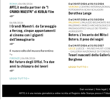
ROMA
| 06/08/2026
Dal 30/07/2026 al 01/11/2026
ARTE.it media partner de "I
VERONA
| CENTRO INTERNAZIONAL
FOTOGRAFIA SCAVI SCALIGERI
GRANDI MAESTRI" di KUBLAI Film
Dorothea Lange
Dal 24/07/2026 al 31/10/2026
PALERMO
| PALAZZO BELMONTE RIS
06/08/2026
PALERMO I PARCO ARCHEOLOGICO 
I Grandi Maestri: da Caravaggio
PAESAGGISTICO VALLE DEI TEMPLI -
a Herzog, cinque appuntamenti
AGRIGENTO
Botero. L’incanto del Mito I
al cinema con i giganti
Botero. Il peso dei sogni
dell'immaginario
Dal 24/07/2026 al 31/01/2027
LECCE
| LECCE – MUSEO MUST I CO
Il nuovo volto del museo fiorentino
– GALLERIA NAZIONALE DI COSENZ
Tesori nascosti della Galleri
">
FIRENZE
| 06/08/2026
Borghese
Nel futuro degli Uffizi. Tra due
anni la chiusura dei lavori
LEGGI TUTTO >
LEGGI TUTTO >
|
|
Dati societari
Note legali
ARTE.it è una testata giornalistica online iscritta al Registro della Stampa presso il Trib