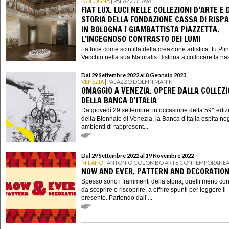
BOLOGNA
| PALAZZO FAVA
FIAT LUX. LUCI NELLE COLLEZIONI D’ARTE E 
STORIA DELLA FONDAZIONE CASSA DI RISP
IN BOLOGNA / GIAMBATTISTA PIAZZETTA.
L’INGEGNOSO CONTRASTO DEI LUMI
La luce come scintilla della creazione artistica: fu Plini
Vecchio nella sua Naturalis Historia a collocare la nasc
Dal 29 Settembre 2022 al 8 Gennaio 2023
VENEZIA
| PALAZZO DOLFIN MANIN
OMAGGIO A VENEZIA. OPERE DALLA COLLEZ
DELLA BANCA D'ITALIA
Da giovedì 29 settembre, in occasione della 59^ ediz
della Biennale di Venezia, la Banca d’Italia ospita neg
ambienti di rappresent...
Dal 29 Settembre 2022 al 19 Novembre 2022
MILANO
| ANTONIO COLOMBO ARTE CONTEMPORANE
NOW AND EVER. PATTERN AND DECORATIO
Spesso sono i frammenti della storia, quelli meno con
da scoprire o riscoprire, a offrire spunti per leggere il
presente. Partendo dall’...