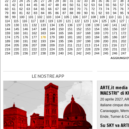
22
23
24
25
26
27
28
29
30
31
32
33
34
35
36
37
38
3
41
42
43
44
45
46
47
48
49
50
51
52
53
54
55
56
57
5
60
61
62
63
64
65
66
67
68
69
70
71
72
73
74
75
76
7
79
80
81
82
83
84
85
86
87
88
89
90
91
92
93
94
95
9
98
99
100
101
102
103
104
105
106
107
108
109
110
111
11
114
115
116
117
118
119
120
121
122
123
124
125
126
127
129
130
131
132
133
134
135
136
137
138
139
140
141
142
144
145
146
147
148
149
150
151
152
153
154
155
156
157
159
160
161
162
163
164
165
166
167
168
169
170
171
172
174
175
176
177
178
179
180
181
182
183
184
185
186
187
189
190
191
192
193
194
195
196
197
198
199
200
201
202
204
205
206
207
208
209
210
211
212
213
214
215
216
217
219
220
221
222
223
224
225
226
227
228
229
230
231
232
234
235
236
237
238
239
240
241
242
243
244
245
246
247
AGGIUNGI E
LE NOSTRE APP
ARTE.it media
MAESTRI" di K
20 aprile 2027, A
italiane cinque do
Caravaggio, Werne
Ende, Turner & Co
Su SKY va AR