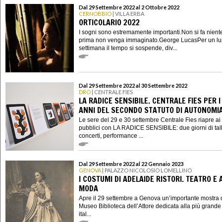
Dal 29 Settembre 2022 al 2 Ottobre 2022
CERNOBBIO
| VILLA ERBA
ORTICOLARIO 2022
I sogni sono estremamente importanti.Non si fa nient
prima non venga immaginato.George LucasPer un lu
settimana il tempo si sospende, div...
Dal 29 Settembre 2022 al 30 Settembre 2022
DRO
| CENTRALE FIES
LA RADICE SENSIBILE. CENTRALE FIES PER I
ANNI DEL SECONDO STATUTO DI AUTONOMI
Le sere del 29 e 30 settembre Centrale Fies riapre ai
pubblici con LA RADICE SENSIBILE: due giorni di tal
concerti, performance ...
Dal 29 Settembre 2022 al 22 Gennaio 2023
GENOVA
| PALAZZO NICOLOSIO LOMELLINO
I COSTUMI DI ADELAIDE RISTORI. TEATRO E 
MODA
Apre il 29 settembre a Genova un’importante mostra 
Museo Biblioteca dell’Attore dedicata alla più grande 
ital...