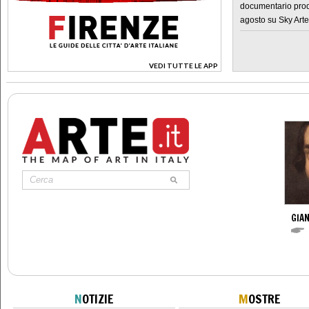
documentario prod
agosto su Sky Arte
VEDI TUTTE LE APP
>
GIAN
N
OTIZIE
M
OSTRE