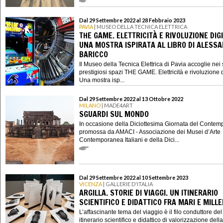
Dal 29 Settembre 2022 al 28 Febbraio 2023
PAVIA
| MUSEO DELLA TECNICA ELETTRICA
THE GAME. ELETTRICITÀ E RIVOLUZIONE DIGI
UNA MOSTRA ISPIRATA AL LIBRO DI ALESS
BARICCO
Il Museo della Tecnica Elettrica di Pavia accoglie nei 
prestigiosi spazi THE GAME. Elettricità e rivoluzione d
Una mostra isp...
Dal 29 Settembre 2022 al 13 Ottobre 2022
MILANO
| MADE4ART
SGUARDI SUL MONDO
In occasione della Diciottesima Giornata del Conte
promossa da AMACI - Associazione dei Musei d’Arte
Contemporanea Italiani e della Dici...
Dal 29 Settembre 2022 al 10 Settembre 2023
VICENZA
| GALLERIE D'ITALIA
ARGILLA. STORIE DI VIAGGI. UN ITINERARIO
SCIENTIFICO E DIDATTICO FRA MARI E MILL
L’affascinante tema del viaggio è il filo conduttore de
itinerario scientifico e didattico di valorizzazione della