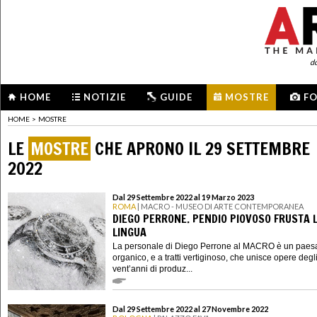
d
HOME
NOTIZIE
GUIDE
MOSTRE
F
HOME
>
MOSTRE
LE
MOSTRE
CHE APRONO IL 29 SETTEMBRE
2022
Dal 29 Settembre 2022 al 19 Marzo 2023
ROMA
| MACRO - MUSEO DI ARTE CONTEMPORANEA
DIEGO PERRONE. PENDIO PIOVOSO FRUSTA 
LINGUA
La personale di Diego Perrone al MACRO è un paes
organico, e a tratti vertiginoso, che unisce opere degli
vent’anni di produz...
Dal 29 Settembre 2022 al 27 Novembre 2022