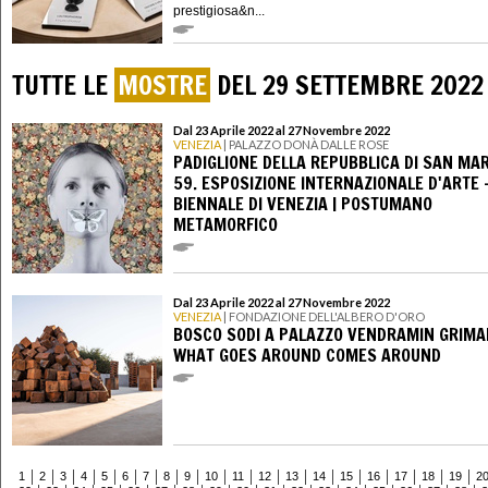
prestigiosa&n...
TUTTE LE
MOSTRE
DEL 29 SETTEMBRE 2022
Dal 23 Aprile 2022 al 27 Novembre 2022
VENEZIA
| PALAZZO DONÀ DALLE ROSE
PADIGLIONE DELLA REPUBBLICA DI SAN MAR
59. ESPOSIZIONE INTERNAZIONALE D'ARTE 
BIENNALE DI VENEZIA | POSTUMANO
METAMORFICO
Dal 23 Aprile 2022 al 27 Novembre 2022
VENEZIA
| FONDAZIONE DELL'ALBERO D'ORO
BOSCO SODI A PALAZZO VENDRAMIN GRIMA
WHAT GOES AROUND COMES AROUND
1
2
3
4
5
6
7
8
9
10
11
12
13
14
15
16
17
18
19
2