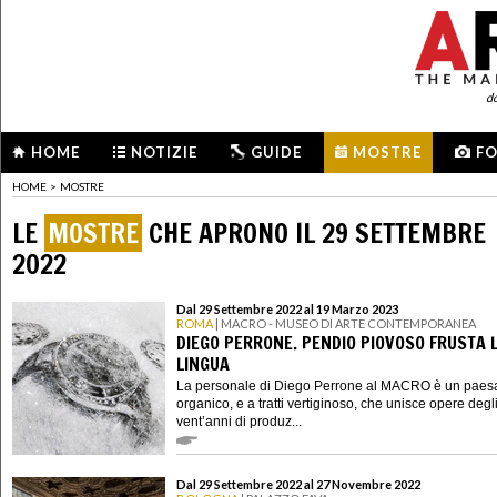
d
HOME
NOTIZIE
GUIDE
MOSTRE
F
HOME
>
MOSTRE
LE
MOSTRE
CHE APRONO IL 29 SETTEMBRE
2022
Dal 29 Settembre 2022 al 19 Marzo 2023
ROMA
| MACRO - MUSEO DI ARTE CONTEMPORANEA
DIEGO PERRONE. PENDIO PIOVOSO FRUSTA 
LINGUA
La personale di Diego Perrone al MACRO è un paes
organico, e a tratti vertiginoso, che unisce opere degli
vent’anni di produz...
Dal 29 Settembre 2022 al 27 Novembre 2022