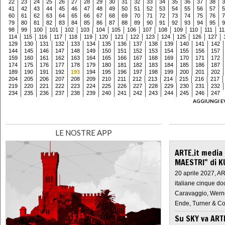
22
23
24
25
26
27
28
29
30
31
32
33
34
35
36
37
38
3
41
42
43
44
45
46
47
48
49
50
51
52
53
54
55
56
57
5
60
61
62
63
64
65
66
67
68
69
70
71
72
73
74
75
76
7
79
80
81
82
83
84
85
86
87
88
89
90
91
92
93
94
95
9
98
99
100
101
102
103
104
105
106
107
108
109
110
111
11
114
115
116
117
118
119
120
121
122
123
124
125
126
127
129
130
131
132
133
134
135
136
137
138
139
140
141
142
144
145
146
147
148
149
150
151
152
153
154
155
156
157
159
160
161
162
163
164
165
166
167
168
169
170
171
172
174
175
176
177
178
179
180
181
182
183
184
185
186
187
189
190
191
192
193
194
195
196
197
198
199
200
201
202
204
205
206
207
208
209
210
211
212
213
214
215
216
217
219
220
221
222
223
224
225
226
227
228
229
230
231
232
234
235
236
237
238
239
240
241
242
243
244
245
246
247
AGGIUNGI E
LE NOSTRE APP
ARTE.it media
MAESTRI" di K
20 aprile 2027, A
italiane cinque do
Caravaggio, Werne
Ende, Turner & Co
Su SKY va AR