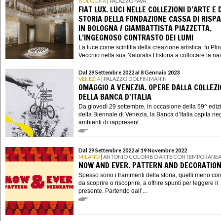
BOLOGNA
| PALAZZO FAVA
FIAT LUX. LUCI NELLE COLLEZIONI D’ARTE E 
STORIA DELLA FONDAZIONE CASSA DI RISP
IN BOLOGNA / GIAMBATTISTA PIAZZETTA.
L’INGEGNOSO CONTRASTO DEI LUMI
La luce come scintilla della creazione artistica: fu Plini
Vecchio nella sua Naturalis Historia a collocare la nasc
Dal 29 Settembre 2022 al 8 Gennaio 2023
VENEZIA
| PALAZZO DOLFIN MANIN
OMAGGIO A VENEZIA. OPERE DALLA COLLEZ
DELLA BANCA D'ITALIA
Da giovedì 29 settembre, in occasione della 59^ ediz
della Biennale di Venezia, la Banca d’Italia ospita neg
ambienti di rappresent...
Dal 29 Settembre 2022 al 19 Novembre 2022
MILANO
| ANTONIO COLOMBO ARTE CONTEMPORANE
NOW AND EVER. PATTERN AND DECORATIO
Spesso sono i frammenti della storia, quelli meno con
da scoprire o riscoprire, a offrire spunti per leggere il
presente. Partendo dall’...