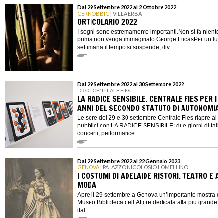
Dal 29 Settembre 2022 al 2 Ottobre 2022
CERNOBBIO
| VILLA ERBA
ORTICOLARIO 2022
I sogni sono estremamente importanti.Non si fa nient
prima non venga immaginato.George LucasPer un lu
settimana il tempo si sospende, div...
Dal 29 Settembre 2022 al 30 Settembre 2022
DRO
| CENTRALE FIES
LA RADICE SENSIBILE. CENTRALE FIES PER I
ANNI DEL SECONDO STATUTO DI AUTONOMI
Le sere del 29 e 30 settembre Centrale Fies riapre ai
pubblici con LA RADICE SENSIBILE: due giorni di tal
concerti, performance ...
Dal 29 Settembre 2022 al 22 Gennaio 2023
GENOVA
| PALAZZO NICOLOSIO LOMELLINO
I COSTUMI DI ADELAIDE RISTORI. TEATRO E 
MODA
Apre il 29 settembre a Genova un’importante mostra 
Museo Biblioteca dell’Attore dedicata alla più grande 
ital...