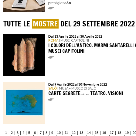
prestigiosa&n...
TUTTE LE
MOSTRE
DEL 29 SETTEMBRE 2022
Dal 13 Aprile 2022 al 30 Aprile 2032
ROMA
| MUSEI CAPITOLINI
I COLORI DELL’ANTICO. MARMI SANTARELLI 
MUSEI CAPITOLINI
Dal 9 Aprile 2022 al 30 Novembre 2022
SALÒ
| MUSA – MUSEO DI SALÒ
CARTE SEGRETE→←TEATRO. VISIONI
1
2
3
4
5
6
7
8
9
10
11
12
13
14
15
16
17
18
19
2