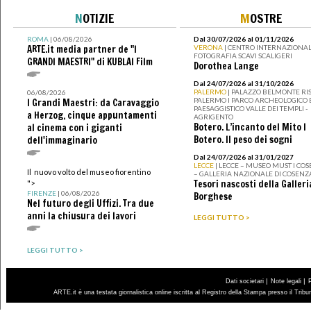
N
OTIZIE
M
OSTRE
ROMA
| 06/08/2026
Dal 30/07/2026 al 01/11/2026
ARTE.it media partner de "I
VERONA
| CENTRO INTERNAZIONAL
FOTOGRAFIA SCAVI SCALIGERI
GRANDI MAESTRI" di KUBLAI Film
Dorothea Lange
Dal 24/07/2026 al 31/10/2026
PALERMO
| PALAZZO BELMONTE RIS
06/08/2026
PALERMO I PARCO ARCHEOLOGICO 
I Grandi Maestri: da Caravaggio
PAESAGGISTICO VALLE DEI TEMPLI -
a Herzog, cinque appuntamenti
AGRIGENTO
Botero. L’incanto del Mito I
al cinema con i giganti
Botero. Il peso dei sogni
dell'immaginario
Dal 24/07/2026 al 31/01/2027
LECCE
| LECCE – MUSEO MUST I CO
Il nuovo volto del museo fiorentino
– GALLERIA NAZIONALE DI COSENZ
Tesori nascosti della Galleri
">
FIRENZE
| 06/08/2026
Borghese
Nel futuro degli Uffizi. Tra due
anni la chiusura dei lavori
LEGGI TUTTO >
LEGGI TUTTO >
|
|
Dati societari
Note legali
ARTE.it è una testata giornalistica online iscritta al Registro della Stampa presso il Trib