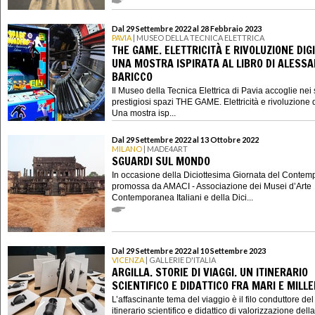
Dal 29 Settembre 2022 al 28 Febbraio 2023
PAVIA
| MUSEO DELLA TECNICA ELETTRICA
THE GAME. ELETTRICITÀ E RIVOLUZIONE DIGI
UNA MOSTRA ISPIRATA AL LIBRO DI ALESS
BARICCO
Il Museo della Tecnica Elettrica di Pavia accoglie nei 
prestigiosi spazi THE GAME. Elettricità e rivoluzione d
Una mostra isp...
Dal 29 Settembre 2022 al 13 Ottobre 2022
MILANO
| MADE4ART
SGUARDI SUL MONDO
In occasione della Diciottesima Giornata del Conte
promossa da AMACI - Associazione dei Musei d’Arte
Contemporanea Italiani e della Dici...
Dal 29 Settembre 2022 al 10 Settembre 2023
VICENZA
| GALLERIE D'ITALIA
ARGILLA. STORIE DI VIAGGI. UN ITINERARIO
SCIENTIFICO E DIDATTICO FRA MARI E MILL
L’affascinante tema del viaggio è il filo conduttore de
itinerario scientifico e didattico di valorizzazione della