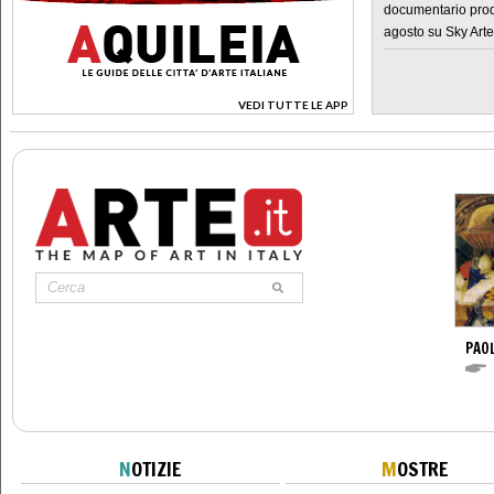
documentario prod
agosto su Sky Arte
VEDI TUTTE LE APP
>
PAO
N
OTIZIE
M
OSTRE