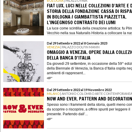
BOLOGNA
| PALAZZO FAVA
FIAT LUX. LUCI NELLE COLLEZIONI D’ARTE E 
STORIA DELLA FONDAZIONE CASSA DI RISP
IN BOLOGNA / GIAMBATTISTA PIAZZETTA.
L’INGEGNOSO CONTRASTO DEI LUMI
La luce come scintilla della creazione artistica: fu Plini
Vecchio nella sua Naturalis Historia a collocare la nasc
Dal 29 Settembre 2022 al 8 Gennaio 2023
VENEZIA
| PALAZZO DOLFIN MANIN
OMAGGIO A VENEZIA. OPERE DALLA COLLEZ
DELLA BANCA D'ITALIA
Da giovedì 29 settembre, in occasione della 59^ ediz
della Biennale di Venezia, la Banca d’Italia ospita neg
ambienti di rappresent...
Dal 29 Settembre 2022 al 19 Novembre 2022
MILANO
| ANTONIO COLOMBO ARTE CONTEMPORANE
NOW AND EVER. PATTERN AND DECORATIO
Spesso sono i frammenti della storia, quelli meno con
da scoprire o riscoprire, a offrire spunti per leggere il
presente. Partendo dall’...