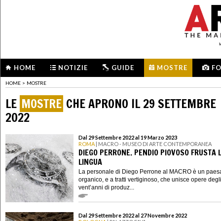
HOME
NOTIZIE
GUIDE
MOSTRE
F
HOME
>
MOSTRE
LE
MOSTRE
CHE APRONO IL 29 SETTEMBRE
2022
Dal 29 Settembre 2022 al 19 Marzo 2023
ROMA
| MACRO - MUSEO DI ARTE CONTEMPORANEA
DIEGO PERRONE. PENDIO PIOVOSO FRUSTA 
LINGUA
La personale di Diego Perrone al MACRO è un paes
organico, e a tratti vertiginoso, che unisce opere degli
vent’anni di produz...
Dal 29 Settembre 2022 al 27 Novembre 2022