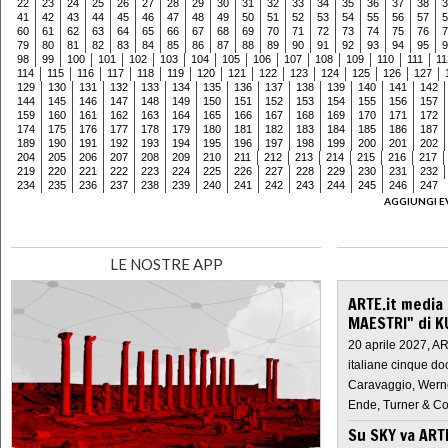
22
23
24
25
26
27
28
29
30
31
32
33
34
35
36
37
38
3
41
42
43
44
45
46
47
48
49
50
51
52
53
54
55
56
57
5
60
61
62
63
64
65
66
67
68
69
70
71
72
73
74
75
76
7
79
80
81
82
83
84
85
86
87
88
89
90
91
92
93
94
95
9
98
99
100
101
102
103
104
105
106
107
108
109
110
111
11
114
115
116
117
118
119
120
121
122
123
124
125
126
127
129
130
131
132
133
134
135
136
137
138
139
140
141
142
144
145
146
147
148
149
150
151
152
153
154
155
156
157
159
160
161
162
163
164
165
166
167
168
169
170
171
172
174
175
176
177
178
179
180
181
182
183
184
185
186
187
189
190
191
192
193
194
195
196
197
198
199
200
201
202
204
205
206
207
208
209
210
211
212
213
214
215
216
217
219
220
221
222
223
224
225
226
227
228
229
230
231
232
234
235
236
237
238
239
240
241
242
243
244
245
246
247
AGGIUNGI E
LE NOSTRE APP
ARTE.it media
MAESTRI" di K
20 aprile 2027, A
italiane cinque do
Caravaggio, Werne
Ende, Turner & Co
Su SKY va AR