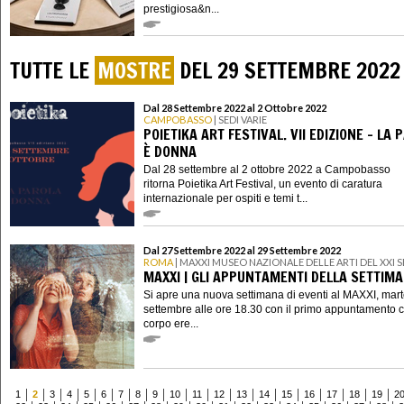
prestigiosa&n...
TUTTE LE
MOSTRE
DEL 29 SETTEMBRE 2022
Dal 28 Settembre 2022 al 2 Ottobre 2022
CAMPOBASSO
| SEDI VARIE
POIETIKA ART FESTIVAL. VII EDIZIONE - LA 
È DONNA
Dal 28 settembre al 2 ottobre 2022 a Campobasso
ritorna Poietika Art Festival, un evento di caratura
internazionale per ospiti e temi t...
Dal 27 Settembre 2022 al 29 Settembre 2022
ROMA
| MAXXI MUSEO NAZIONALE DELLE ARTI DEL XXI
MAXXI | GLI APPUNTAMENTI DELLA SETTIM
Si apre una nuova settimana di eventi al MAXXI, mart
settembre alle ore 18.30 con il primo appuntamento co
corpo ere...
1
2
3
4
5
6
7
8
9
10
11
12
13
14
15
16
17
18
19
2