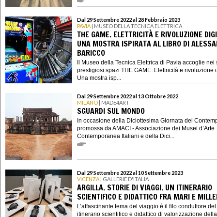
Dal 29 Settembre 2022 al 28 Febbraio 2023
PAVIA
| MUSEO DELLA TECNICA ELETTRICA
THE GAME. ELETTRICITÀ E RIVOLUZIONE DIGI
UNA MOSTRA ISPIRATA AL LIBRO DI ALESS
BARICCO
Il Museo della Tecnica Elettrica di Pavia accoglie nei 
prestigiosi spazi THE GAME. Elettricità e rivoluzione d
Una mostra isp...
Dal 29 Settembre 2022 al 13 Ottobre 2022
MILANO
| MADE4ART
SGUARDI SUL MONDO
In occasione della Diciottesima Giornata del Conte
promossa da AMACI - Associazione dei Musei d’Arte
Contemporanea Italiani e della Dici...
Dal 29 Settembre 2022 al 10 Settembre 2023
VICENZA
| GALLERIE D'ITALIA
ARGILLA. STORIE DI VIAGGI. UN ITINERARIO
SCIENTIFICO E DIDATTICO FRA MARI E MILL
L’affascinante tema del viaggio è il filo conduttore de
itinerario scientifico e didattico di valorizzazione della