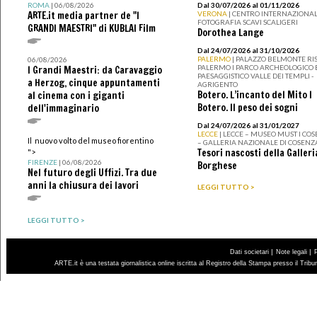
ROMA
| 06/08/2026
Dal 30/07/2026 al 01/11/2026
ARTE.it media partner de "I
VERONA
| CENTRO INTERNAZIONAL
FOTOGRAFIA SCAVI SCALIGERI
GRANDI MAESTRI" di KUBLAI Film
Dorothea Lange
Dal 24/07/2026 al 31/10/2026
PALERMO
| PALAZZO BELMONTE RIS
06/08/2026
PALERMO I PARCO ARCHEOLOGICO 
I Grandi Maestri: da Caravaggio
PAESAGGISTICO VALLE DEI TEMPLI -
a Herzog, cinque appuntamenti
AGRIGENTO
Botero. L’incanto del Mito I
al cinema con i giganti
Botero. Il peso dei sogni
dell'immaginario
Dal 24/07/2026 al 31/01/2027
LECCE
| LECCE – MUSEO MUST I CO
Il nuovo volto del museo fiorentino
– GALLERIA NAZIONALE DI COSENZ
Tesori nascosti della Galleri
">
FIRENZE
| 06/08/2026
Borghese
Nel futuro degli Uffizi. Tra due
anni la chiusura dei lavori
LEGGI TUTTO >
LEGGI TUTTO >
|
|
Dati societari
Note legali
ARTE.it è una testata giornalistica online iscritta al Registro della Stampa presso il Trib