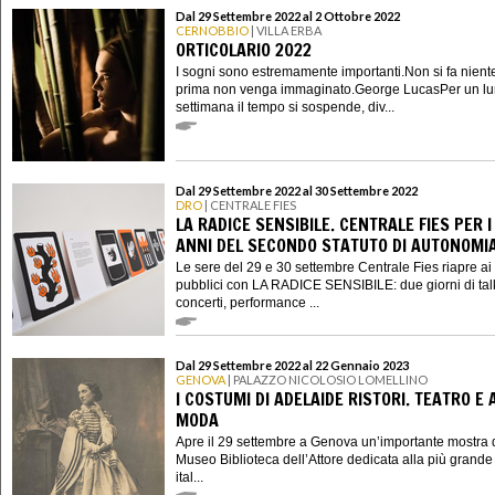
Dal 29 Settembre 2022 al 2 Ottobre 2022
CERNOBBIO
| VILLA ERBA
ORTICOLARIO 2022
I sogni sono estremamente importanti.Non si fa nient
prima non venga immaginato.George LucasPer un lu
settimana il tempo si sospende, div...
Dal 29 Settembre 2022 al 30 Settembre 2022
DRO
| CENTRALE FIES
LA RADICE SENSIBILE. CENTRALE FIES PER I
ANNI DEL SECONDO STATUTO DI AUTONOMI
Le sere del 29 e 30 settembre Centrale Fies riapre ai
pubblici con LA RADICE SENSIBILE: due giorni di tal
concerti, performance ...
Dal 29 Settembre 2022 al 22 Gennaio 2023
GENOVA
| PALAZZO NICOLOSIO LOMELLINO
I COSTUMI DI ADELAIDE RISTORI. TEATRO E 
MODA
Apre il 29 settembre a Genova un’importante mostra 
Museo Biblioteca dell’Attore dedicata alla più grande 
ital...