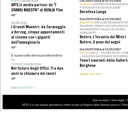
ROMA
| 06/08/2026
Dal 30/07/2026 al 01/11/2026
ARTE.it media partner de "I
VERONA
| CENTRO INTERNAZIONAL
FOTOGRAFIA SCAVI SCALIGERI
GRANDI MAESTRI" di KUBLAI Film
Dorothea Lange
Dal 24/07/2026 al 31/10/2026
PALERMO
| PALAZZO BELMONTE RIS
06/08/2026
PALERMO I PARCO ARCHEOLOGICO 
I Grandi Maestri: da Caravaggio
PAESAGGISTICO VALLE DEI TEMPLI -
a Herzog, cinque appuntamenti
AGRIGENTO
Botero. L’incanto del Mito I
al cinema con i giganti
Botero. Il peso dei sogni
dell'immaginario
Dal 24/07/2026 al 31/01/2027
LECCE
| LECCE – MUSEO MUST I CO
Il nuovo volto del museo fiorentino
– GALLERIA NAZIONALE DI COSENZ
Tesori nascosti della Galleri
">
FIRENZE
| 06/08/2026
Borghese
Nel futuro degli Uffizi. Tra due
anni la chiusura dei lavori
LEGGI TUTTO >
LEGGI TUTTO >
|
|
Dati societari
Note legali
ARTE.it è una testata giornalistica online iscritta al Registro della Stampa presso il Trib