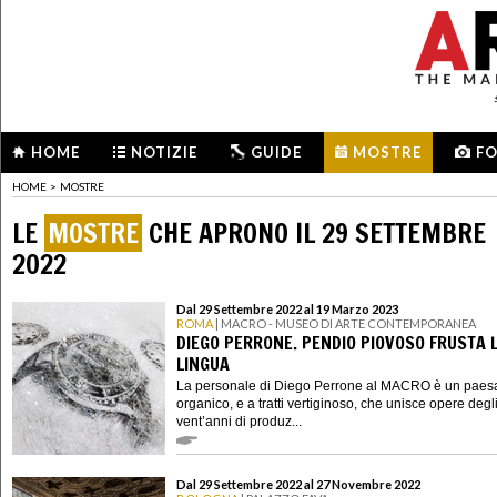
HOME
NOTIZIE
GUIDE
MOSTRE
F
HOME
>
MOSTRE
LE
MOSTRE
CHE APRONO IL 29 SETTEMBRE
2022
Dal 29 Settembre 2022 al 19 Marzo 2023
ROMA
| MACRO - MUSEO DI ARTE CONTEMPORANEA
DIEGO PERRONE. PENDIO PIOVOSO FRUSTA 
LINGUA
La personale di Diego Perrone al MACRO è un paes
organico, e a tratti vertiginoso, che unisce opere degli
vent’anni di produz...
Dal 29 Settembre 2022 al 27 Novembre 2022