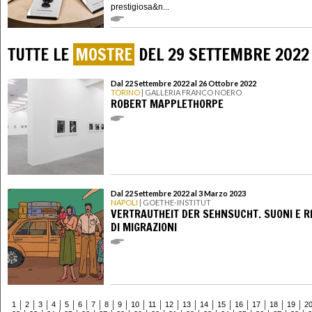
prestigiosa&n...
TUTTE LE
MOSTRE
DEL 29 SETTEMBRE 2022
Dal 22 Settembre 2022 al 26 Ottobre 2022
TORINO
| GALLERIA FRANCO NOERO
ROBERT MAPPLETHORPE
Dal 22 Settembre 2022 al 3 Marzo 2023
NAPOLI
| GOETHE-INSTITUT
VERTRAUTHEIT DER SEHNSUCHT. SUONI E R
DI MIGRAZIONI
1
2
3
4
5
6
7
8
9
10
11
12
13
14
15
16
17
18
19
2