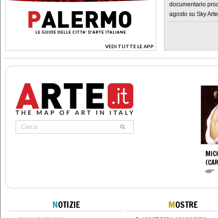
documentario prod
agosto su Sky Arte
VEDI TUTTE LE APP
>
MIC
(CA
N
OTIZIE
M
OSTRE