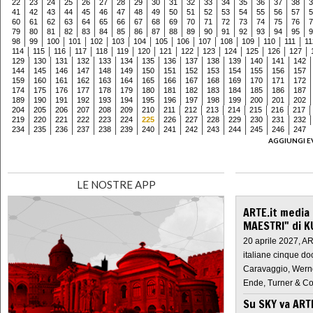
22
23
24
25
26
27
28
29
30
31
32
33
34
35
36
37
38
3
41
42
43
44
45
46
47
48
49
50
51
52
53
54
55
56
57
5
60
61
62
63
64
65
66
67
68
69
70
71
72
73
74
75
76
7
79
80
81
82
83
84
85
86
87
88
89
90
91
92
93
94
95
9
98
99
100
101
102
103
104
105
106
107
108
109
110
111
11
114
115
116
117
118
119
120
121
122
123
124
125
126
127
129
130
131
132
133
134
135
136
137
138
139
140
141
142
144
145
146
147
148
149
150
151
152
153
154
155
156
157
159
160
161
162
163
164
165
166
167
168
169
170
171
172
174
175
176
177
178
179
180
181
182
183
184
185
186
187
189
190
191
192
193
194
195
196
197
198
199
200
201
202
204
205
206
207
208
209
210
211
212
213
214
215
216
217
219
220
221
222
223
224
225
226
227
228
229
230
231
232
234
235
236
237
238
239
240
241
242
243
244
245
246
247
AGGIUNGI E
LE NOSTRE APP
ARTE.it media
MAESTRI" di K
20 aprile 2027, A
italiane cinque do
Caravaggio, Werne
Ende, Turner & Co
Su SKY va AR