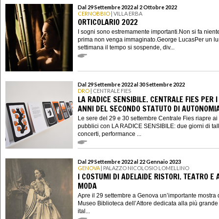
Dal 29 Settembre 2022 al 2 Ottobre 2022
CERNOBBIO
| VILLA ERBA
ORTICOLARIO 2022
I sogni sono estremamente importanti.Non si fa nient
prima non venga immaginato.George LucasPer un lu
settimana il tempo si sospende, div...
Dal 29 Settembre 2022 al 30 Settembre 2022
DRO
| CENTRALE FIES
LA RADICE SENSIBILE. CENTRALE FIES PER I
ANNI DEL SECONDO STATUTO DI AUTONOMI
Le sere del 29 e 30 settembre Centrale Fies riapre ai
pubblici con LA RADICE SENSIBILE: due giorni di tal
concerti, performance ...
Dal 29 Settembre 2022 al 22 Gennaio 2023
GENOVA
| PALAZZO NICOLOSIO LOMELLINO
I COSTUMI DI ADELAIDE RISTORI. TEATRO E 
MODA
Apre il 29 settembre a Genova un’importante mostra 
Museo Biblioteca dell’Attore dedicata alla più grande 
ital...