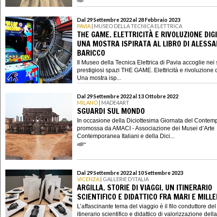
Dal 29 Settembre 2022 al 28 Febbraio 2023
PAVIA
| MUSEO DELLA TECNICA ELETTRICA
THE GAME. ELETTRICITÀ E RIVOLUZIONE DIGI
UNA MOSTRA ISPIRATA AL LIBRO DI ALESS
BARICCO
Il Museo della Tecnica Elettrica di Pavia accoglie nei 
prestigiosi spazi THE GAME. Elettricità e rivoluzione d
Una mostra isp...
Dal 29 Settembre 2022 al 13 Ottobre 2022
MILANO
| MADE4ART
SGUARDI SUL MONDO
In occasione della Diciottesima Giornata del Conte
promossa da AMACI - Associazione dei Musei d’Arte
Contemporanea Italiani e della Dici...
Dal 29 Settembre 2022 al 10 Settembre 2023
VICENZA
| GALLERIE D'ITALIA
ARGILLA. STORIE DI VIAGGI. UN ITINERARIO
SCIENTIFICO E DIDATTICO FRA MARI E MILL
L’affascinante tema del viaggio è il filo conduttore de
itinerario scientifico e didattico di valorizzazione della