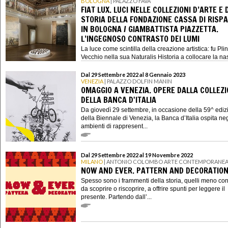
BOLOGNA
| PALAZZO FAVA
FIAT LUX. LUCI NELLE COLLEZIONI D’ARTE E 
STORIA DELLA FONDAZIONE CASSA DI RISP
IN BOLOGNA / GIAMBATTISTA PIAZZETTA.
L’INGEGNOSO CONTRASTO DEI LUMI
La luce come scintilla della creazione artistica: fu Plini
Vecchio nella sua Naturalis Historia a collocare la nasc
Dal 29 Settembre 2022 al 8 Gennaio 2023
VENEZIA
| PALAZZO DOLFIN MANIN
OMAGGIO A VENEZIA. OPERE DALLA COLLEZ
DELLA BANCA D'ITALIA
Da giovedì 29 settembre, in occasione della 59^ ediz
della Biennale di Venezia, la Banca d’Italia ospita neg
ambienti di rappresent...
Dal 29 Settembre 2022 al 19 Novembre 2022
MILANO
| ANTONIO COLOMBO ARTE CONTEMPORANE
NOW AND EVER. PATTERN AND DECORATIO
Spesso sono i frammenti della storia, quelli meno con
da scoprire o riscoprire, a offrire spunti per leggere il
presente. Partendo dall’...