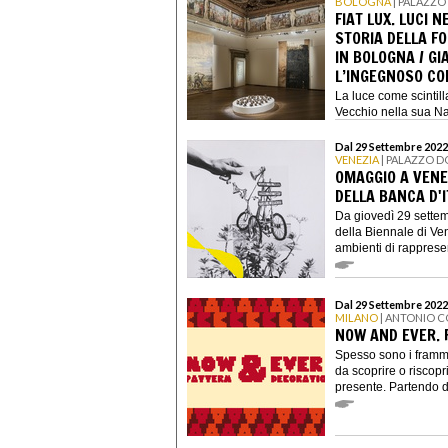
BOLOGNA
| PALAZZO
FIAT LUX. LUCI N
STORIA DELLA F
IN BOLOGNA / GI
L’INGEGNOSO CO
La luce come scintilla
Vecchio nella sua Natu
Dal 29 Settembre 2022
VENEZIA
| PALAZZO D
OMAGGIO A VENE
DELLA BANCA D'I
Da giovedì 29 settem
della Biennale di Ven
ambienti di rappresen
Dal 29 Settembre 2022
MILANO
| ANTONIO 
NOW AND EVER. 
Spesso sono i frammen
da scoprire o riscopri
presente. Partendo da