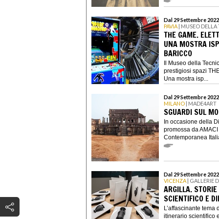
Dal 29 Settembre 2022
PAVIA
| MUSEO DELLA
THE GAME. ELETT
UNA MOSTRA ISP
BARICCO
Il Museo della Tecnic
prestigiosi spazi THE
Una mostra isp...
Dal 29 Settembre 2022
MILANO
| MADE4ART
SGUARDI SUL M
In occasione della 
promossa da AMACI -
Contemporanea Italian
Dal 29 Settembre 2022
VICENZA
| GALLERIE D
ARGILLA. STORIE 
SCIENTIFICO E D
L’affascinante tema d
itinerario scientifico