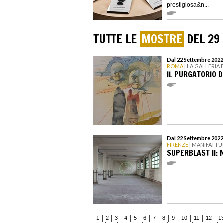
prestigiosa&n...
TUTTE LE
MOSTRE
DEL 29
Dal 22 Settembre 2022
ROMA
| LA GALLERIA 
IL PURGATORIO D
Dal 22 Settembre 2022
FIRENZE
| MANIFATTU
SUPERBLAST II: 
1
2
3
4
5
6
7
8
9
10
11
12
1