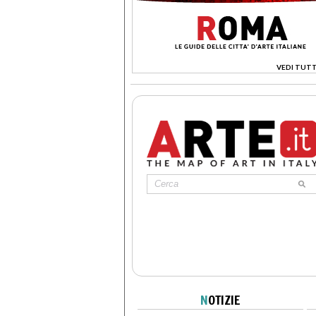
VEDI TUTT
>
N
OTIZIE