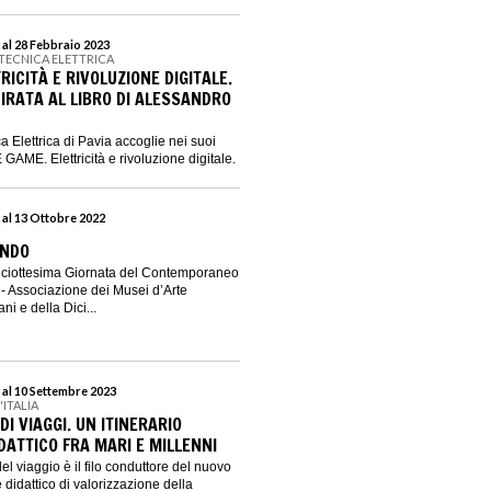
 al 28 Febbraio 2023
 TECNICA ELETTRICA
RICITÀ E RIVOLUZIONE DIGITALE.
IRATA AL LIBRO DI ALESSANDRO
a Elettrica di Pavia accoglie nei suoi
 GAME. Elettricità e rivoluzione digitale.
 al 13 Ottobre 2022
ONDO
Diciottesima Giornata del Contemporaneo
 Associazione dei Musei d’Arte
i e della Dici...
 al 10 Settembre 2023
'ITALIA
DI VIAGGI. UN ITINERARIO
IDATTICO FRA MARI E MILLENNI
el viaggio è il filo conduttore del nuovo
 e didattico di valorizzazione della