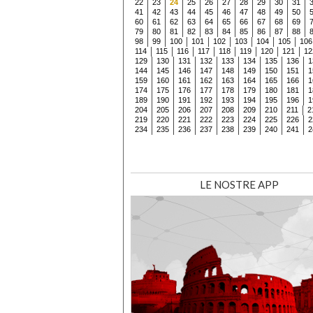
22
23
24
25
26
27
28
29
30
31
41
42
43
44
45
46
47
48
49
50
60
61
62
63
64
65
66
67
68
69
79
80
81
82
83
84
85
86
87
88
98
99
100
101
102
103
104
105
106
114
115
116
117
118
119
120
121
12
129
130
131
132
133
134
135
136
1
144
145
146
147
148
149
150
151
1
159
160
161
162
163
164
165
166
1
174
175
176
177
178
179
180
181
1
189
190
191
192
193
194
195
196
1
204
205
206
207
208
209
210
211
2
219
220
221
222
223
224
225
226
2
234
235
236
237
238
239
240
241
2
LE NOSTRE APP