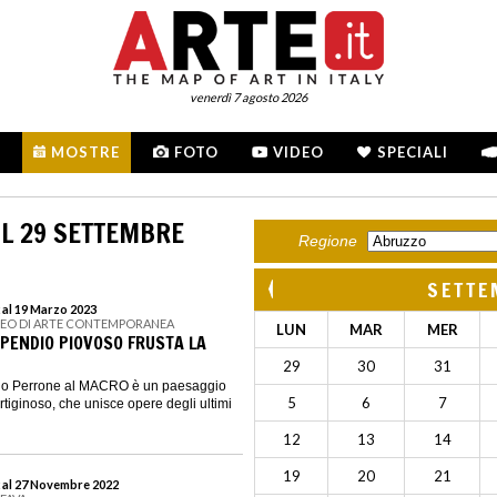
venerdì 7 agosto 2026
MOSTRE
FOTO
VIDEO
SPECIALI
L 29 SETTEMBRE
Regione
SETTE
 al 19 Marzo 2023
SEO DI ARTE CONTEMPORANEA
LUN
MAR
MER
 PENDIO PIOVOSO FRUSTA LA
29
30
31
ego Perrone al MACRO è un paesaggio
5
6
7
ertiginoso, che unisce opere degli ultimi
12
13
14
19
20
21
 al 27 Novembre 2022