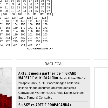
32
33
34
35
36
37
38
39
40
51
52
53
54
55
56
57
58
59
70
71
72
73
74
75
76
77
78
89
90
91
92
93
94
95
96
97
107
108
109
110
111
112
113
2
123
124
125
126
127
128
37
138
139
140
141
142
143
52
153
154
155
156
157
158
67
168
169
170
171
172
173
82
183
184
185
186
187
188
97
198
199
200
201
202
203
12
213
214
215
216
217
218
27
228
229
230
231
232
233
42
243
244
245
246
247
AGGIUNGI EVENTO >
BACHECA
ARTE.it media partner de "I GRANDI
MAESTRI" di KUBLAI Film
Dal 4 ottobre 2026 al
20 aprile 2027, ARTE.it accompagna nelle sale
italiane cinque documentari d'arte dedicati a
Caravaggio, Werner Herzog, Frida Kahlo, Michael
Ende, Turner & Constable
Su SKY va ARTE E PROPAGANDA
Il