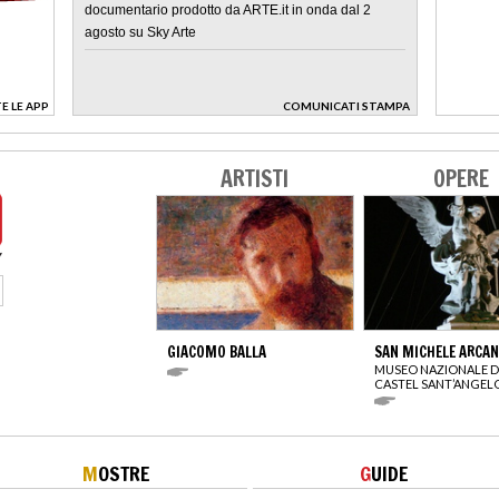
documentario prodotto da ARTE.it in onda dal 2
agosto su Sky Arte
E LE APP
COMUNICATI STAMPA
>
ARTISTI
OPERE
GIACOMO BALLA
SAN MICHELE ARCA
MUSEO NAZIONALE D
CASTEL SANT’ANGEL
M
OSTRE
G
UIDE