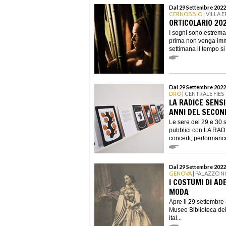
Dal 29 Settembre 2022
CERNOBBIO
| VILLA 
ORTICOLARIO 20
I sogni sono estrema
prima non venga imm
settimana il tempo si
Dal 29 Settembre 2022
DRO
| CENTRALE FIES
LA RADICE SENSI
ANNI DEL SECON
Le sere del 29 e 30 s
pubblici con LA RADI
concerti, performance
Dal 29 Settembre 2022
GENOVA
| PALAZZO 
I COSTUMI DI AD
MODA
Apre il 29 settembre
Museo Biblioteca dell
ital...