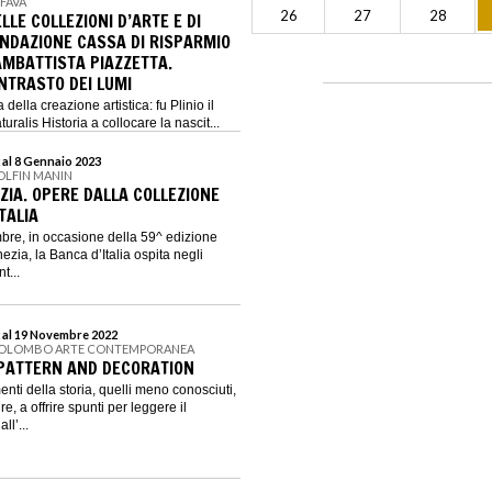
 FAVA
26
27
28
ELLE COLLEZIONI D’ARTE E DI
ONDAZIONE CASSA DI RISPARMIO
AMBATTISTA PIAZZETTA.
NTRASTO DEI LUMI
 della creazione artistica: fu Plinio il
ralis Historia a collocare la nascit...
 al 8 Gennaio 2023
OLFIN MANIN
ZIA. OPERE DALLA COLLEZIONE
TALIA
bre, in occasione della 59^ edizione
ezia, la Banca d’Italia ospita negli
t...
 al 19 Novembre 2022
COLOMBO ARTE CONTEMPORANEA
PATTERN AND DECORATION
ti della storia, quelli meno conosciuti,
re, a offrire spunti per leggere il
ll’...