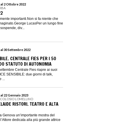
 al 2 Ottobre 2022
ERBA
22
mente importanti.Non si fa niente che
aginato.George LucasPer un lungo fine
 sospende, div...
 al 30 Settembre 2022
BILE. CENTRALE FIES PER I 50
DO STATUTO DI AUTONOMIA
ettembre Centrale Fies riapre ai suoi
CE SENSIBILE: due giorni di talk,
 ...
 al 22 Gennaio 2023
NICOLOSIO LOMELLINO
ELAIDE RISTORI. TEATRO E ALTA
 a Genova un’importante mostra del
’Attore dedicata alla più grande attrice