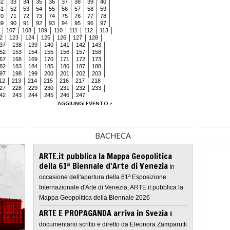
32
33
34
35
36
37
38
39
40
51
52
53
54
55
56
57
58
59
70
71
72
73
74
75
76
77
78
89
90
91
92
93
94
95
96
97
107
108
109
110
111
112
113
2
123
124
125
126
127
128
37
138
139
140
141
142
143
52
153
154
155
156
157
158
67
168
169
170
171
172
173
82
183
184
185
186
187
188
97
198
199
200
201
202
203
12
213
214
215
216
217
218
27
228
229
230
231
232
233
42
243
244
245
246
247
AGGIUNGI EVENTO >
BACHECA
ARTE.it pubblica la Mappa Geopolitica
della 61ª Biennale d'Arte di Venezia
In
occasione dell'apertura della 61ª Esposizione
Internazionale d'Arte di Venezia, ARTE.it pubblica la
Mappa Geopolitica della Biennale 2026
ARTE E PROPAGANDA arriva in Svezia
Il
documentario scritto e diretto da Eleonora Zamparutti