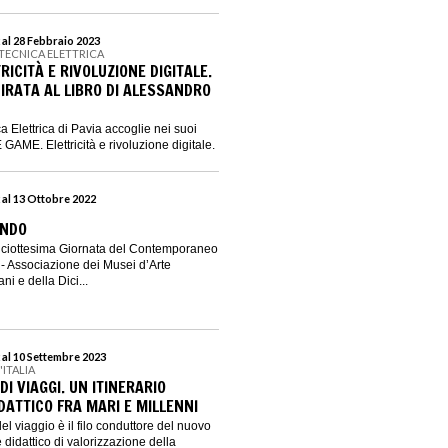
 al 28 Febbraio 2023
 TECNICA ELETTRICA
RICITÀ E RIVOLUZIONE DIGITALE.
IRATA AL LIBRO DI ALESSANDRO
a Elettrica di Pavia accoglie nei suoi
 GAME. Elettricità e rivoluzione digitale.
 al 13 Ottobre 2022
ONDO
Diciottesima Giornata del Contemporaneo
 Associazione dei Musei d’Arte
i e della Dici...
 al 10 Settembre 2023
'ITALIA
DI VIAGGI. UN ITINERARIO
IDATTICO FRA MARI E MILLENNI
el viaggio è il filo conduttore del nuovo
 e didattico di valorizzazione della