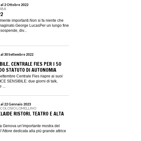
 al 2 Ottobre 2022
ERBA
22
mente importanti.Non si fa niente che
aginato.George LucasPer un lungo fine
 sospende, div...
 al 30 Settembre 2022
BILE. CENTRALE FIES PER I 50
DO STATUTO DI AUTONOMIA
ettembre Centrale Fies riapre ai suoi
CE SENSIBILE: due giorni di talk,
 ...
 al 22 Gennaio 2023
NICOLOSIO LOMELLINO
ELAIDE RISTORI. TEATRO E ALTA
 a Genova un’importante mostra del
’Attore dedicata alla più grande attrice