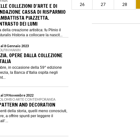
 FAVA
26
27
28
ELLE COLLEZIONI D’ARTE E DI
ONDAZIONE CASSA DI RISPARMIO
AMBATTISTA PIAZZETTA.
NTRASTO DEI LUMI
 della creazione artistica: fu Plinio il
ralis Historia a collocare la nascit...
 al 8 Gennaio 2023
OLFIN MANIN
ZIA. OPERE DALLA COLLEZIONE
TALIA
bre, in occasione della 59^ edizione
ezia, la Banca d’Italia ospita negli
t...
 al 19 Novembre 2022
COLOMBO ARTE CONTEMPORANEA
PATTERN AND DECORATION
ti della storia, quelli meno conosciuti,
re, a offrire spunti per leggere il
ll’...