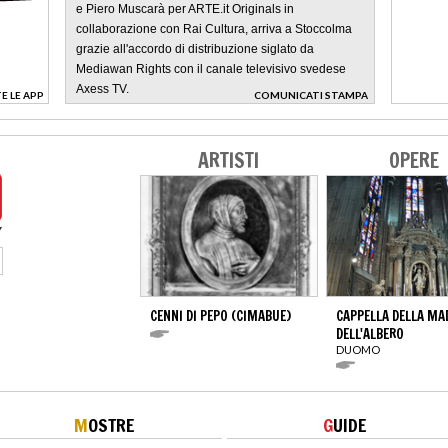
e Piero Muscarà per ARTE.it Originals in
collaborazione con Rai Cultura, arriva a Stoccolma
grazie all'accordo di distribuzione siglato da
Mediawan Rights con il canale televisivo svedese
Axess TV.
E LE APP
COMUNICATI STAMPA
>
ARTISTI
OPERE
CENNI DI PEPO (CIMABUE)
CAPPELLA DELLA M
DELL'ALBERO
DUOMO
M
OSTRE
G
UIDE