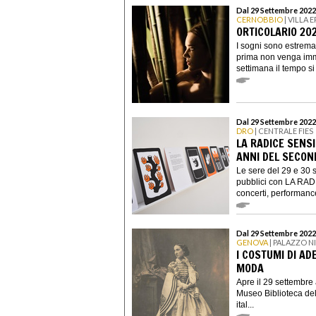
Dal 29 Settembre 2022
CERNOBBIO
| VILLA 
ORTICOLARIO 20
I sogni sono estrema
prima non venga imm
settimana il tempo si
Dal 29 Settembre 2022
DRO
| CENTRALE FIES
LA RADICE SENSI
ANNI DEL SECON
Le sere del 29 e 30 s
pubblici con LA RADI
concerti, performance
Dal 29 Settembre 2022
GENOVA
| PALAZZO 
I COSTUMI DI AD
MODA
Apre il 29 settembre
Museo Biblioteca dell
ital...