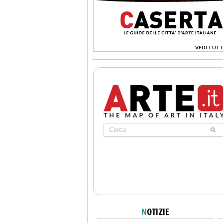
VEDI TUTT
>
N
OTIZIE