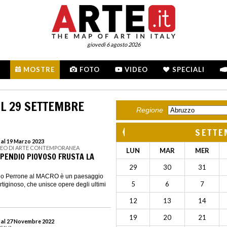
giovedì 6 agosto 2026
MOSTRE
FOTO
VIDEO
SPECIALI
L 29 SETTEMBRE
Regione
SETTE
 al 19 Marzo 2023
SEO DI ARTE CONTEMPORANEA
LUN
MAR
MER
 PENDIO PIOVOSO FRUSTA LA
29
30
31
ego Perrone al MACRO è un paesaggio
5
6
7
ertiginoso, che unisce opere degli ultimi
12
13
14
19
20
21
 al 27 Novembre 2022