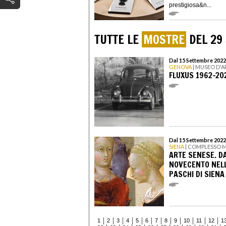
prestigiosa&n...
TUTTE LE
MOSTRE
DEL 29
Dal 15 Settembre 2022
GENOVA
| MUSEO D'
FLUXUS 1962-202
Dal 15 Settembre 2022
SIENA
| COMPLESSO M
ARTE SENESE. D
NOVECENTO NELL
PASCHI DI SIENA
1
2
3
4
5
6
7
8
9
10
11
12
1