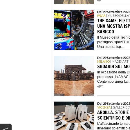
Dal 29 Settembre 2022
PAVIA
| MUSEO DELLA
THE GAME. ELETT
UNA MOSTRA ISP
BARICCO
Il Museo della Tecnic
prestigiosi spazi THE
Una mostra isp...
Dal 29 Settembre 2022
MILANO
| MADE4ART
SGUARDI SUL M
In occasione della 
promossa da AMACI -
Contemporanea Italian
Dal 29 Settembre 2022
VICENZA
| GALLERIE D
ARGILLA. STORIE 
SCIENTIFICO E D
L’affascinante tema d
itinerario scientifico