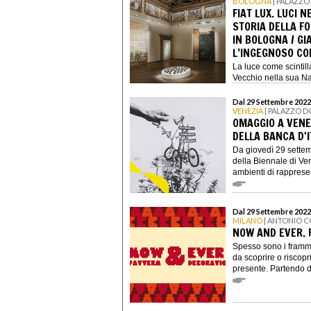
BOLOGNA
| PALAZZO
FIAT LUX. LUCI N
STORIA DELLA F
IN BOLOGNA / GI
L’INGEGNOSO CO
La luce come scintilla
Vecchio nella sua Natu
Dal 29 Settembre 2022
VENEZIA
| PALAZZO D
OMAGGIO A VENE
DELLA BANCA D'I
Da giovedì 29 settem
della Biennale di Ven
ambienti di rappresen
Dal 29 Settembre 2022
MILANO
| ANTONIO 
NOW AND EVER. 
Spesso sono i frammen
da scoprire o riscopri
presente. Partendo da