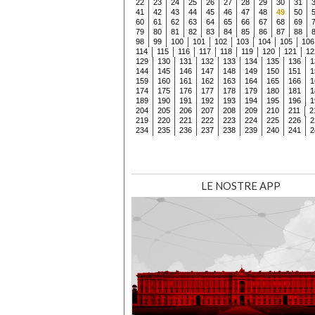
22
23
24
25
26
27
28
29
30
31
41
42
43
44
45
46
47
48
49
50
60
61
62
63
64
65
66
67
68
69
79
80
81
82
83
84
85
86
87
88
98
99
100
101
102
103
104
105
106
114
115
116
117
118
119
120
121
12
129
130
131
132
133
134
135
136
1
144
145
146
147
148
149
150
151
1
159
160
161
162
163
164
165
166
1
174
175
176
177
178
179
180
181
1
189
190
191
192
193
194
195
196
1
204
205
206
207
208
209
210
211
2
219
220
221
222
223
224
225
226
2
234
235
236
237
238
239
240
241
2
LE NOSTRE APP