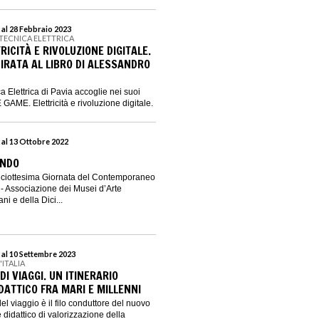
 al 28 Febbraio 2023
 TECNICA ELETTRICA
RICITÀ E RIVOLUZIONE DIGITALE.
IRATA AL LIBRO DI ALESSANDRO
a Elettrica di Pavia accoglie nei suoi
 GAME. Elettricità e rivoluzione digitale.
 al 13 Ottobre 2022
ONDO
Diciottesima Giornata del Contemporaneo
 Associazione dei Musei d’Arte
i e della Dici...
 al 10 Settembre 2023
'ITALIA
DI VIAGGI. UN ITINERARIO
IDATTICO FRA MARI E MILLENNI
el viaggio è il filo conduttore del nuovo
 e didattico di valorizzazione della