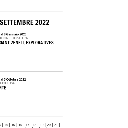
 SETTEMBRE 2022
 al 8 Gennaio 2023
IONALE DI MATERA
IANT ZENELI. EXPLORATIVES
 al 3 Ottobre 2022
A DIFFUSA
RTE
3
14
15
16
17
18
19
20
21