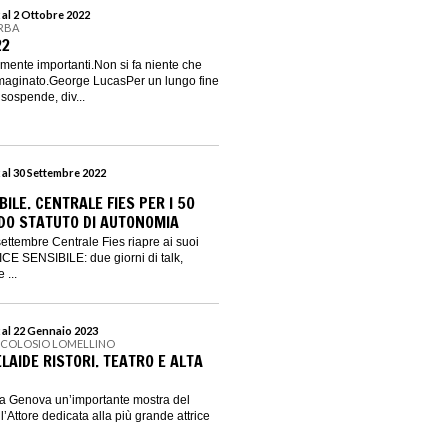
 al 2 Ottobre 2022
ERBA
22
mente importanti.Non si fa niente che
aginato.George LucasPer un lungo fine
 sospende, div...
 al 30 Settembre 2022
BILE. CENTRALE FIES PER I 50
DO STATUTO DI AUTONOMIA
ettembre Centrale Fies riapre ai suoi
CE SENSIBILE: due giorni di talk,
 ...
 al 22 Gennaio 2023
NICOLOSIO LOMELLINO
ELAIDE RISTORI. TEATRO E ALTA
 a Genova un’importante mostra del
’Attore dedicata alla più grande attrice