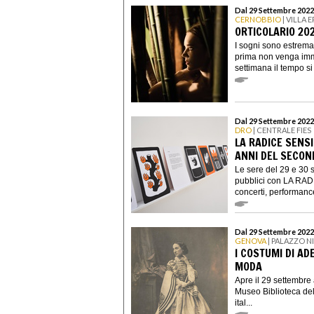
Dal 29 Settembre 2022
CERNOBBIO
| VILLA 
ORTICOLARIO 20
I sogni sono estrema
prima non venga imm
settimana il tempo si
Dal 29 Settembre 2022
DRO
| CENTRALE FIES
LA RADICE SENSI
ANNI DEL SECON
Le sere del 29 e 30 s
pubblici con LA RADI
concerti, performance
Dal 29 Settembre 2022
GENOVA
| PALAZZO 
I COSTUMI DI AD
MODA
Apre il 29 settembre
Museo Biblioteca dell
ital...