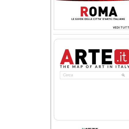
VEDI TUTT
>