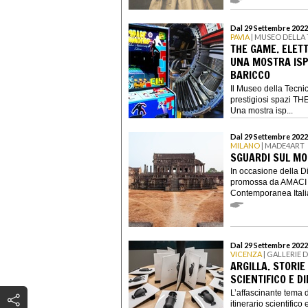
Dal 29 Settembre 2022
PAVIA
| MUSEO DELLA
THE GAME. ELETT
UNA MOSTRA ISP
BARICCO
Il Museo della Tecnic
prestigiosi spazi THE
Una mostra isp...
Dal 29 Settembre 2022
MILANO
| MADE4ART
SGUARDI SUL M
In occasione della 
promossa da AMACI -
Contemporanea Italian
Dal 29 Settembre 2022
VICENZA
| GALLERIE D
ARGILLA. STORIE 
SCIENTIFICO E D
L’affascinante tema d
itinerario scientifico