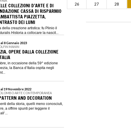
 FAVA
26
27
28
ELLE COLLEZIONI D’ARTE E DI
ONDAZIONE CASSA DI RISPARMIO
AMBATTISTA PIAZZETTA.
NTRASTO DEI LUMI
 della creazione artistica: fu Plinio il
ralis Historia a collocare la nascit...
 al 8 Gennaio 2023
OLFIN MANIN
ZIA. OPERE DALLA COLLEZIONE
TALIA
bre, in occasione della 59^ edizione
ezia, la Banca d’Italia ospita negli
t...
 al 19 Novembre 2022
COLOMBO ARTE CONTEMPORANEA
PATTERN AND DECORATION
ti della storia, quelli meno conosciuti,
re, a offrire spunti per leggere il
ll’...