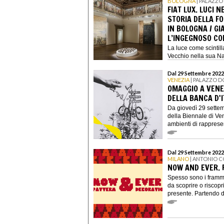
BOLOGNA
| PALAZZO
FIAT LUX. LUCI N
STORIA DELLA F
IN BOLOGNA / GI
L’INGEGNOSO CO
La luce come scintilla
Vecchio nella sua Natu
Dal 29 Settembre 2022
VENEZIA
| PALAZZO D
OMAGGIO A VENE
DELLA BANCA D'I
Da giovedì 29 settem
della Biennale di Ven
ambienti di rappresen
Dal 29 Settembre 2022
MILANO
| ANTONIO 
NOW AND EVER. 
Spesso sono i frammen
da scoprire o riscopri
presente. Partendo da