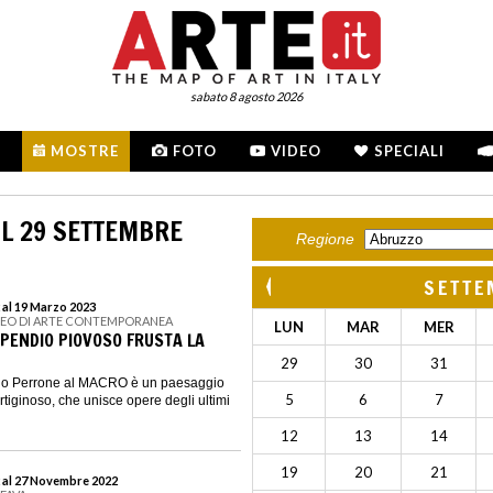
sabato 8 agosto 2026
MOSTRE
FOTO
VIDEO
SPECIALI
L 29 SETTEMBRE
Regione
SETTE
 al 19 Marzo 2023
SEO DI ARTE CONTEMPORANEA
LUN
MAR
MER
 PENDIO PIOVOSO FRUSTA LA
29
30
31
ego Perrone al MACRO è un paesaggio
5
6
7
ertiginoso, che unisce opere degli ultimi
12
13
14
19
20
21
 al 27 Novembre 2022