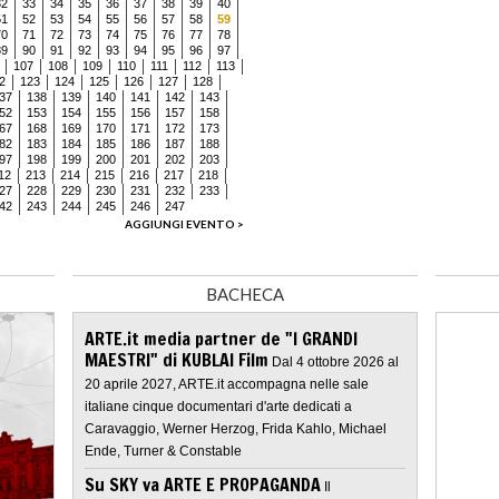
32
33
34
35
36
37
38
39
40
51
52
53
54
55
56
57
58
59
70
71
72
73
74
75
76
77
78
89
90
91
92
93
94
95
96
97
107
108
109
110
111
112
113
2
123
124
125
126
127
128
37
138
139
140
141
142
143
52
153
154
155
156
157
158
67
168
169
170
171
172
173
82
183
184
185
186
187
188
97
198
199
200
201
202
203
12
213
214
215
216
217
218
27
228
229
230
231
232
233
42
243
244
245
246
247
AGGIUNGI EVENTO >
BACHECA
ARTE.it media partner de "I GRANDI
MAESTRI" di KUBLAI Film
Dal 4 ottobre 2026 al
20 aprile 2027, ARTE.it accompagna nelle sale
italiane cinque documentari d'arte dedicati a
Caravaggio, Werner Herzog, Frida Kahlo, Michael
Ende, Turner & Constable
Su SKY va ARTE E PROPAGANDA
Il