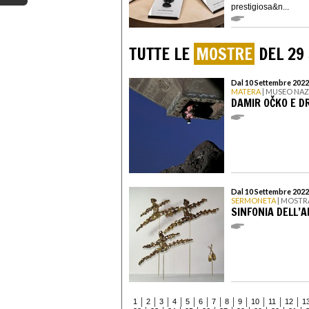
prestigiosa&n...
TUTTE LE
MOSTRE
DEL 29
Dal 10 Settembre 2022
MATERA
| MUSEO NAZ
DAMIR OČKO E DR
Dal 10 Settembre 2022
SERMONETA
| MOSTR
SINFONIA DELL’A
1
2
3
4
5
6
7
8
9
10
11
12
1