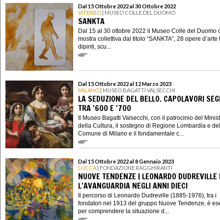
Dal 15 Ottobre 2022 al 30 Ottobre 2022
VITERBO
| MUSEO COLLE DEL DUOMO
SANKTA
Dal 15 al 30 ottobre 2022 il Museo Colle del Duomo o
mostra collettiva dal titolo “SANKTA”, 28 opere d’arte 
dipinti, scu...
Dal 15 Ottobre 2022 al 12 Marzo 2023
MILANO
| MUSEO BAGATTI VALSECCHI
LA SEDUZIONE DEL BELLO. CAPOLAVORI SEG
TRA '600 E '700
Il Museo Bagatti Valsecchi, con il patrocinio del Minis
della Cultura, il sostegno di Regione Lombardia e de
Comune di Milano e il fondamentale c...
Dal 15 Ottobre 2022 al 8 Gennaio 2023
LUCCA
| FONDAZIONE RAGGHIRANTI
NUOVE TENDENZE | LEONARDO DUDREVILLE 
L’AVANGUARDIA NEGLI ANNI DIECI
Il percorso di Leonardo Dudreville (1885-1976), tra i
fondatori nel 1913 del gruppo Nuove Tendenze, è e
per comprendere la situazione d...