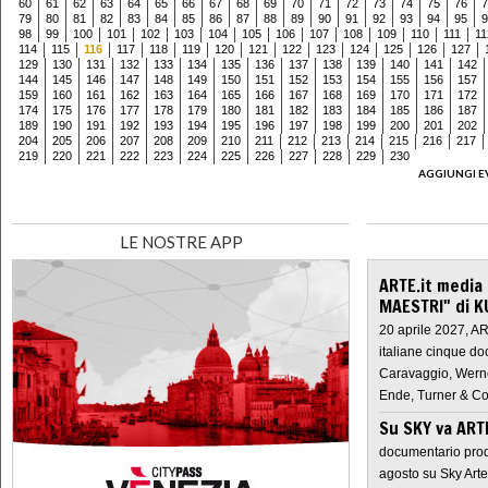
60
61
62
63
64
65
66
67
68
69
70
71
72
73
74
75
76
7
79
80
81
82
83
84
85
86
87
88
89
90
91
92
93
94
95
9
98
99
100
101
102
103
104
105
106
107
108
109
110
111
11
114
115
116
117
118
119
120
121
122
123
124
125
126
127
129
130
131
132
133
134
135
136
137
138
139
140
141
142
144
145
146
147
148
149
150
151
152
153
154
155
156
157
159
160
161
162
163
164
165
166
167
168
169
170
171
172
174
175
176
177
178
179
180
181
182
183
184
185
186
187
189
190
191
192
193
194
195
196
197
198
199
200
201
202
204
205
206
207
208
209
210
211
212
213
214
215
216
217
219
220
221
222
223
224
225
226
227
228
229
230
AGGIUNGI E
LE NOSTRE APP
ARTE.it media
MAESTRI" di K
20 aprile 2027, A
italiane cinque do
Caravaggio, Werne
Ende, Turner & Co
Su SKY va AR
documentario prod
agosto su Sky Arte