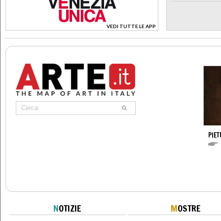
VEDI TUTTE LE APP
>
PIE
N
OTIZIE
M
OSTRE