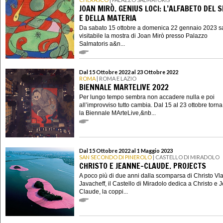
JOAN MIRÒ. GENIUS LOCI: L’ALFABETO DEL 
E DELLA MATERIA
Da sabato 15 ottobre a domenica 22 gennaio 2023 s
visitabile la mostra di Joan Mirò presso Palazzo
Salmatoris a&n...
Dal 15 Ottobre 2022 al 23 Ottobre 2022
ROMA
| ROMA E LAZIO
BIENNALE MARTELIVE 2022
Per lungo tempo sembra non accadere nulla e poi
all’improvviso tutto cambia. Dal 15 al 23 ottobre torna
la Biennale MArteLive,&nb...
Dal 15 Ottobre 2022 al 1 Maggio 2023
SAN SECONDO DI PINEROLO
| CASTELLO DI MIRADOLO
CHRISTO E JEANNE-CLAUDE. PROJECTS
A poco più di due anni dalla scomparsa di Christo Vl
Javacheff, il Castello di Miradolo dedica a Christo e 
Claude, la coppi...