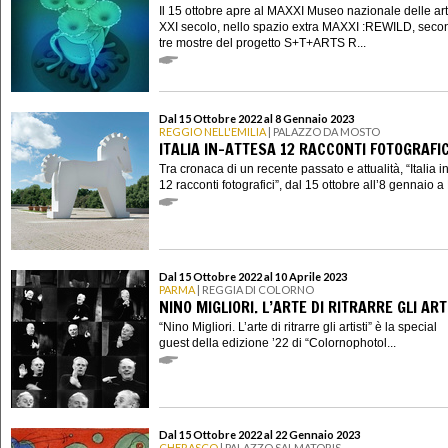
Il 15 ottobre apre al MAXXI Museo nazionale delle art
XXI secolo, nello spazio extra MAXXI :REWILD, seco
tre mostre del progetto S+T+ARTS R...
Dal 15 Ottobre 2022 al 8 Gennaio 2023
REGGIO NELL'EMILIA
| PALAZZO DA MOSTO
ITALIA IN-ATTESA 12 RACCONTI FOTOGRAFIC
Tra cronaca di un recente passato e attualità, “Italia i
12 racconti fotografici”, dal 15 ottobre all’8 gennaio a 
Dal 15 Ottobre 2022 al 10 Aprile 2023
PARMA
| REGGIA DI COLORNO
NINO MIGLIORI. L’ARTE DI RITRARRE GLI ART
“Nino Migliori. L’arte di ritrarre gli artisti” è la special
guest della edizione ’22 di “Colornophotol...
Dal 15 Ottobre 2022 al 22 Gennaio 2023
CHERASCO
| PALAZZO SALMATORIS