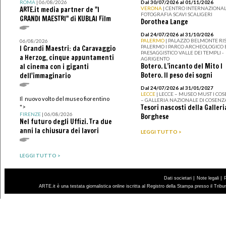
ROMA
| 06/08/2026
Dal 30/07/2026 al 01/11/2026
ARTE.it media partner de "I
VERONA
| CENTRO INTERNAZIONAL
FOTOGRAFIA SCAVI SCALIGERI
GRANDI MAESTRI" di KUBLAI Film
Dorothea Lange
Dal 24/07/2026 al 31/10/2026
PALERMO
| PALAZZO BELMONTE RIS
06/08/2026
PALERMO I PARCO ARCHEOLOGICO 
I Grandi Maestri: da Caravaggio
PAESAGGISTICO VALLE DEI TEMPLI -
a Herzog, cinque appuntamenti
AGRIGENTO
Botero. L’incanto del Mito I
al cinema con i giganti
Botero. Il peso dei sogni
dell'immaginario
Dal 24/07/2026 al 31/01/2027
LECCE
| LECCE – MUSEO MUST I CO
Il nuovo volto del museo fiorentino
– GALLERIA NAZIONALE DI COSENZ
Tesori nascosti della Galleri
">
FIRENZE
| 06/08/2026
Borghese
Nel futuro degli Uffizi. Tra due
anni la chiusura dei lavori
LEGGI TUTTO >
LEGGI TUTTO >
|
|
Dati societari
Note legali
ARTE.it è una testata giornalistica online iscritta al Registro della Stampa presso il Trib