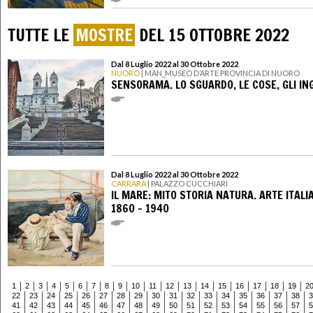
TUTTE LE
MOSTRE
DEL 15 OTTOBRE 2022
Dal 8 Luglio 2022 al 30 Ottobre 2022
NUORO
| MAN_MUSEO D’ARTE PROVINCIA DI NUORO
SENSORAMA. LO SGUARDO, LE COSE, GLI IN
Dal 8 Luglio 2022 al 30 Ottobre 2022
CARRARA
| PALAZZO CUCCHIARI
IL MARE: MITO STORIA NATURA. ARTE ITALI
1860 - 1940
1
2
3
4
5
6
7
8
9
10
11
12
13
14
15
16
17
18
19
2
22
23
24
25
26
27
28
29
30
31
32
33
34
35
36
37
38
3
41
42
43
44
45
46
47
48
49
50
51
52
53
54
55
56
57
5