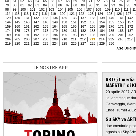
60
61
62
63
64
65
66
67
68
69
70
71
72
73
74
75
76
7
79
80
81
82
83
84
85
86
87
88
89
90
91
92
93
94
95
9
98
99
100
101
102
103
104
105
106
107
108
109
110
111
11
114
115
116
117
118
119
120
121
122
123
124
125
126
127
129
130
131
132
133
134
135
136
137
138
139
140
141
142
144
145
146
147
148
149
150
151
152
153
154
155
156
157
159
160
161
162
163
164
165
166
167
168
169
170
171
172
174
175
176
177
178
179
180
181
182
183
184
185
186
187
189
190
191
192
193
194
195
196
197
198
199
200
201
202
204
205
206
207
208
209
210
211
212
213
214
215
216
217
219
220
221
222
223
224
225
226
227
228
229
230
AGGIUNGI E
LE NOSTRE APP
ARTE.it media
MAESTRI" di K
20 aprile 2027, A
italiane cinque do
Caravaggio, Werne
Ende, Turner & Co
Su SKY va AR
documentario prod
agosto su Sky Arte