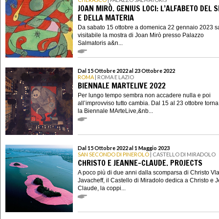
JOAN MIRÒ. GENIUS LOCI: L’ALFABETO DEL 
E DELLA MATERIA
Da sabato 15 ottobre a domenica 22 gennaio 2023 s
visitabile la mostra di Joan Mirò presso Palazzo
Salmatoris a&n...
Dal 15 Ottobre 2022 al 23 Ottobre 2022
ROMA
| ROMA E LAZIO
BIENNALE MARTELIVE 2022
Per lungo tempo sembra non accadere nulla e poi
all’improvviso tutto cambia. Dal 15 al 23 ottobre torna
la Biennale MArteLive,&nb...
Dal 15 Ottobre 2022 al 1 Maggio 2023
SAN SECONDO DI PINEROLO
| CASTELLO DI MIRADOLO
CHRISTO E JEANNE-CLAUDE. PROJECTS
A poco più di due anni dalla scomparsa di Christo Vl
Javacheff, il Castello di Miradolo dedica a Christo e 
Claude, la coppi...