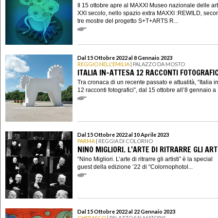
Il 15 ottobre apre al MAXXI Museo nazionale delle art
XXI secolo, nello spazio extra MAXXI :REWILD, seco
tre mostre del progetto S+T+ARTS R...
Dal 15 Ottobre 2022 al 8 Gennaio 2023
REGGIO NELL'EMILIA
| PALAZZO DA MOSTO
ITALIA IN-ATTESA 12 RACCONTI FOTOGRAFIC
Tra cronaca di un recente passato e attualità, “Italia i
12 racconti fotografici”, dal 15 ottobre all’8 gennaio a 
Dal 15 Ottobre 2022 al 10 Aprile 2023
PARMA
| REGGIA DI COLORNO
NINO MIGLIORI. L’ARTE DI RITRARRE GLI ART
“Nino Migliori. L’arte di ritrarre gli artisti” è la special
guest della edizione ’22 di “Colornophotol...
Dal 15 Ottobre 2022 al 22 Gennaio 2023
CHERASCO
| PALAZZO SALMATORIS