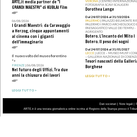
ARTE.it media partner de "I
VERONA
| CENTRO INTERNAZIONAL
FOTOGRAFIA SCAVI SCALIGERI
GRANDI MAESTRI" di KUBLAI Film
Dorothea Lange
Dal 24/07/2026 al 31/10/2026
PALERMO
| PALAZZO BELMONTE RIS
06/08/2026
PALERMO I PARCO ARCHEOLOGICO 
I Grandi Maestri: da Caravaggio
PAESAGGISTICO VALLE DEI TEMPLI -
a Herzog, cinque appuntamenti
AGRIGENTO
Botero. L’incanto del Mito I
al cinema con i giganti
Botero. Il peso dei sogni
dell'immaginario
Dal 24/07/2026 al 31/01/2027
LECCE
| LECCE – MUSEO MUST I CO
Il nuovo volto del museo fiorentino
– GALLERIA NAZIONALE DI COSENZ
Tesori nascosti della Galleri
">
FIRENZE
| 06/08/2026
Borghese
Nel futuro degli Uffizi. Tra due
anni la chiusura dei lavori
LEGGI TUTTO >
LEGGI TUTTO >
|
|
Dati societari
Note legali
ARTE.it è una testata giornalistica online iscritta al Registro della Stampa presso il Trib