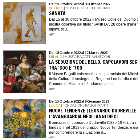
Dal 15 Ottobre 2022 al 30 Ottobre 2022
VITERBO
| MUSEO COLLE DEL DUOMO
SANKTA
Dal 15 al 30 ottobre 2022 il Museo Colle del Duomo o
mostra collettiva dal titolo “SANKTA”, 28 opere d’arte 
dipinti, scu...
Dal 15 Ottobre 2022 al 12 Marzo 2023
MILANO
| MUSEO BAGATTI VALSECCHI
LA SEDUZIONE DEL BELLO. CAPOLAVORI SEG
TRA '600 E '700
Il Museo Bagatti Valsecchi, con il patrocinio del Minis
della Cultura, il sostegno di Regione Lombardia e de
Comune di Milano e il fondamentale c...
Dal 15 Ottobre 2022 al 8 Gennaio 2023
LUCCA
| FONDAZIONE RAGGHIRANTI
NUOVE TENDENZE | LEONARDO DUDREVILLE 
L’AVANGUARDIA NEGLI ANNI DIECI
Il percorso di Leonardo Dudreville (1885-1976), tra i
fondatori nel 1913 del gruppo Nuove Tendenze, è e
per comprendere la situazione d...