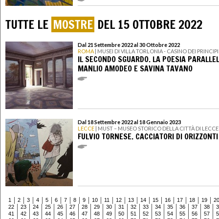
TUTTE LE
MOSTRE
DEL 15 OTTOBRE 2022
Dal 21 Settembre 2022 al 30 Ottobre 2022
ROMA
| MUSEI DI VILLA TORLONIA - CASINO DEI PRINCIPI
IL SECONDO SGUARDO. LA POESIA PARALLEL
MANLIO AMODEO E SAVINA TAVANO
Dal 18 Settembre 2022 al 18 Gennaio 2023
LECCE
| MUST – MUSEO STORICO DELLA CITTÀ DI LECCE
FULVIO TORNESE. CACCIATORI DI ORIZZONTI
1
2
3
4
5
6
7
8
9
10
11
12
13
14
15
16
17
18
19
2
22
23
24
25
26
27
28
29
30
31
32
33
34
35
36
37
38
3
41
42
43
44
45
46
47
48
49
50
51
52
53
54
55
56
57
5