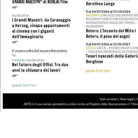
GRANDI MAESTRI" di KUBLAI Film
Dorothea Lange
Dal 24/07/2026 al 31/10/2026
PALERMO
| PALAZZO BELMONTE RIS
06/08/2026
PALERMO I PARCO ARCHEOLOGICO 
I Grandi Maestri: da Caravaggio
PAESAGGISTICO VALLE DEI TEMPLI -
a Herzog, cinque appuntamenti
AGRIGENTO
Botero. L’incanto del Mito I
al cinema con i giganti
Botero. Il peso dei sogni
dell'immaginario
Dal 24/07/2026 al 31/01/2027
LECCE
| LECCE – MUSEO MUST I CO
Il nuovo volto del museo fiorentino
– GALLERIA NAZIONALE DI COSENZ
Tesori nascosti della Galleri
">
FIRENZE
| 06/08/2026
Borghese
Nel futuro degli Uffizi. Tra due
anni la chiusura dei lavori
LEGGI TUTTO >
LEGGI TUTTO >
|
|
Dati societari
Note legali
ARTE.it è una testata giornalistica online iscritta al Registro della Stampa presso il Trib