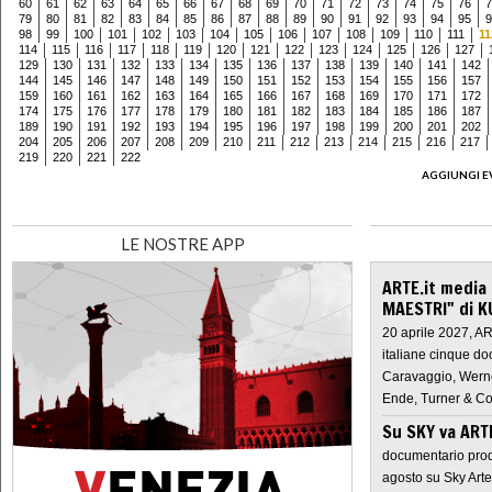
60
61
62
63
64
65
66
67
68
69
70
71
72
73
74
75
76
7
79
80
81
82
83
84
85
86
87
88
89
90
91
92
93
94
95
9
98
99
100
101
102
103
104
105
106
107
108
109
110
111
11
114
115
116
117
118
119
120
121
122
123
124
125
126
127
129
130
131
132
133
134
135
136
137
138
139
140
141
142
144
145
146
147
148
149
150
151
152
153
154
155
156
157
159
160
161
162
163
164
165
166
167
168
169
170
171
172
174
175
176
177
178
179
180
181
182
183
184
185
186
187
189
190
191
192
193
194
195
196
197
198
199
200
201
202
204
205
206
207
208
209
210
211
212
213
214
215
216
217
219
220
221
222
AGGIUNGI E
LE NOSTRE APP
ARTE.it media
MAESTRI" di K
20 aprile 2027, A
italiane cinque do
Caravaggio, Werne
Ende, Turner & Co
Su SKY va AR
documentario prod
agosto su Sky Arte