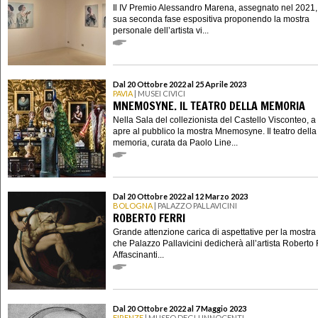
Il IV Premio Alessandro Marena, assegnato nel 2021, 
sua seconda fase espositiva proponendo la mostra
personale dell’artista vi...
Dal 20 Ottobre 2022 al 25 Aprile 2023
PAVIA
| MUSEI CIVICI
MNEMOSYNE. IL TEATRO DELLA MEMORIA
Nella Sala del collezionista del Castello Visconteo, a
apre al pubblico la mostra Mnemosyne. Il teatro della
memoria, curata da Paolo Line...
Dal 20 Ottobre 2022 al 12 Marzo 2023
BOLOGNA
| PALAZZO PALLAVICINI
ROBERTO FERRI
Grande attenzione carica di aspettative per la mostra
che Palazzo Pallavicini dedicherà all’artista Roberto F
Affascinanti...
Dal 20 Ottobre 2022 al 7 Maggio 2023
FIRENZE
| MUSEO DEGLI INNOCENTI