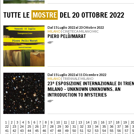
TUTTE LE
MOSTRE
DEL 20 OTTOBRE 2022
Dal 15 Luglio 2022 al 23 Ottobre 2022
MILANO
| CINETECA MILANO MIC
PIERO PELÙ/MARAT
Dal 15 Luglio 2022 al 11 Dicembre 2022
MILANO
| TRIENNALE MILANO
23ª ESPOSIZIONE INTERNAZIONALE DI TRIE
MILANO - UNKNOWN UNKNOWNS. AN
INTRODUCTION TO MYSTERIES
1
2
3
4
5
6
7
8
9
10
11
12
13
14
15
16
17
18
19
2
22
23
24
25
26
27
28
29
30
31
32
33
34
35
36
37
38
3
41
42
43
44
45
46
47
48
49
50
51
52
53
54
55
56
57
5