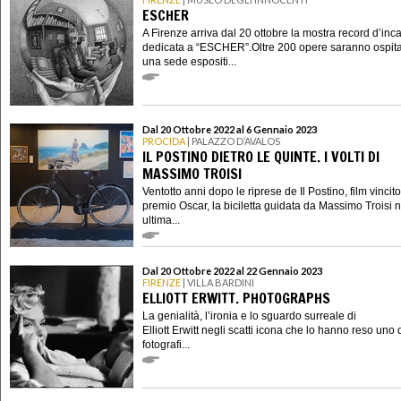
ESCHER
A Firenze arriva dal 20 ottobre la mostra record d’inc
dedicata a “ESCHER”.Oltre 200 opere saranno ospita
una sede espositi...
Dal 20 Ottobre 2022 al 6 Gennaio 2023
PROCIDA
| PALAZZO D’AVALOS
IL POSTINO DIETRO LE QUINTE. I VOLTI DI
MASSIMO TROISI
Ventotto anni dopo le riprese de Il Postino, film vincit
premio Oscar, la biciletta guidata da Massimo Troisi 
ultima...
Dal 20 Ottobre 2022 al 22 Gennaio 2023
FIRENZE
| VILLA BARDINI
ELLIOTT ERWITT. PHOTOGRAPHS
La genialità, l’ironia e lo sguardo surreale di
Elliott Erwitt negli scatti icona che lo hanno reso uno 
fotografi...