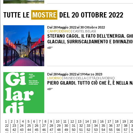
TUTTE LE
MOSTRE
DEL 20 OTTOBRE 2022
Dal 28 Maggio 2022 al 30 Ottobre 2022
CAMPODENNO
| CASTEL BELASI
STEFANO CAGOL. IL FATO DELL’ENERGIA. GH
GLACIALI, SURRISCALDAMENTO E DIVINAZIO
Dal 28 Maggio 2022 al 19 Marzo 2023
LIVORNO
| MUSEO DELLA CITTÀ DI LIVORNO
PIERO GILARDI. TUTTO CIÒ CHE È, È NELLA 
1
2
3
4
5
6
7
8
9
10
11
12
13
14
15
16
17
18
19
2
22
23
24
25
26
27
28
29
30
31
32
33
34
35
36
37
38
3
41
42
43
44
45
46
47
48
49
50
51
52
53
54
55
56
57
5