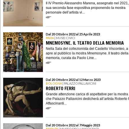
Il IV Premio Alessandro Marena, assegnato nel 2021, 
sua seconda fase espositiva proponendo la mostra
personale dell’artista vi...
Dal 20 Ottobre 2022 al 25 Aprile 2023
PAVIA
| MUSEI CIVICI
MNEMOSYNE. IL TEATRO DELLA MEMORIA
Nella Sala del collezionista del Castello Visconteo, a
apre al pubblico la mostra Mnemosyne. Il teatro della
memoria, curata da Paolo Line...
Dal 20 Ottobre 2022 al 12 Marzo 2023
BOLOGNA
| PALAZZO PALLAVICINI
ROBERTO FERRI
Grande attenzione carica di aspettative per la mostra
che Palazzo Pallavicini dedicherà all’artista Roberto F
Affascinanti...
Dal 20 Ottobre 2022 al 7 Maggio 2023
FIRENZE
| MUSEO DEGLI INNOCENTI