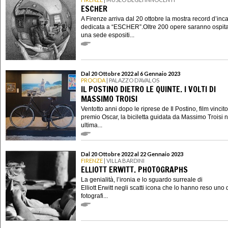
ESCHER
A Firenze arriva dal 20 ottobre la mostra record d’inc
dedicata a “ESCHER”.Oltre 200 opere saranno ospita
una sede espositi...
Dal 20 Ottobre 2022 al 6 Gennaio 2023
PROCIDA
| PALAZZO D’AVALOS
IL POSTINO DIETRO LE QUINTE. I VOLTI DI
MASSIMO TROISI
Ventotto anni dopo le riprese de Il Postino, film vincit
premio Oscar, la biciletta guidata da Massimo Troisi 
ultima...
Dal 20 Ottobre 2022 al 22 Gennaio 2023
FIRENZE
| VILLA BARDINI
ELLIOTT ERWITT. PHOTOGRAPHS
La genialità, l’ironia e lo sguardo surreale di
Elliott Erwitt negli scatti icona che lo hanno reso uno 
fotografi...