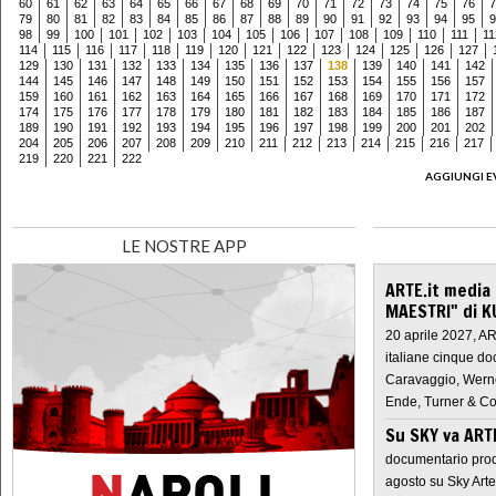
60
61
62
63
64
65
66
67
68
69
70
71
72
73
74
75
76
7
79
80
81
82
83
84
85
86
87
88
89
90
91
92
93
94
95
9
98
99
100
101
102
103
104
105
106
107
108
109
110
111
11
114
115
116
117
118
119
120
121
122
123
124
125
126
127
129
130
131
132
133
134
135
136
137
138
139
140
141
142
144
145
146
147
148
149
150
151
152
153
154
155
156
157
159
160
161
162
163
164
165
166
167
168
169
170
171
172
174
175
176
177
178
179
180
181
182
183
184
185
186
187
189
190
191
192
193
194
195
196
197
198
199
200
201
202
204
205
206
207
208
209
210
211
212
213
214
215
216
217
219
220
221
222
AGGIUNGI E
LE NOSTRE APP
ARTE.it media
MAESTRI" di K
20 aprile 2027, A
italiane cinque do
Caravaggio, Werne
Ende, Turner & Co
Su SKY va AR
documentario prod
agosto su Sky Arte