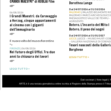
GRANDI MAESTRI" di KUBLAI Film
Dorothea Lange
Dal 24/07/2026 al 31/10/2026
PALERMO
| PALAZZO BELMONTE RIS
06/08/2026
PALERMO I PARCO ARCHEOLOGICO 
I Grandi Maestri: da Caravaggio
PAESAGGISTICO VALLE DEI TEMPLI -
a Herzog, cinque appuntamenti
AGRIGENTO
Botero. L’incanto del Mito I
al cinema con i giganti
Botero. Il peso dei sogni
dell'immaginario
Dal 24/07/2026 al 31/01/2027
LECCE
| LECCE – MUSEO MUST I CO
Il nuovo volto del museo fiorentino
– GALLERIA NAZIONALE DI COSENZ
Tesori nascosti della Galleri
">
FIRENZE
| 06/08/2026
Borghese
Nel futuro degli Uffizi. Tra due
anni la chiusura dei lavori
LEGGI TUTTO >
LEGGI TUTTO >
|
|
Dati societari
Note legali
ARTE.it è una testata giornalistica online iscritta al Registro della Stampa presso il Trib