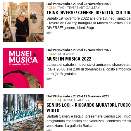
Dal 19 Novembre 2022 al 23 Novembre 2022
ROMA
| TAG - TEVERE ART GALLERY
THINK DIVERSE! GENERE, IDENTITÀ, CULTUR
Sabato 19 novembre 2022 alle ore 18, negli spazi de
- Tevere Art Gallery, inaugura la Mostra collettiva TH
DIVERSE! genere, identit&agr...
Dal 19 Novembre 2022 al 19 Novembre 2022
ROMA
| SEDI VARIE
MUSEI IN MUSICA 2022
La sera di sabato i musei civici apriranno straordina
(dalle 20.00 alle 2.00 di domenica) al costo simbolico
euro (sarà gratuito ...
Dal 19 Novembre 2022 al 11 Gennaio 2023
VENEZIA
| BARBATI GALLERY
GENIUS LOCI - RICCARDO MURATORI: FUOCO
VUOTO
Barbati Gallery è lieta di presentare Genius Loci, nu
programma espositivo che valorizza il contesto artisti
veneziano. La galleria Barbat...