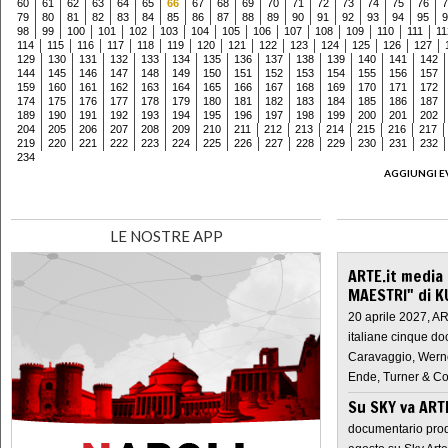
60
61
62
63
64
65
66
67
68
69
70
71
72
73
74
75
76
7
79
80
81
82
83
84
85
86
87
88
89
90
91
92
93
94
95
9
98
99
100
101
102
103
104
105
106
107
108
109
110
111
11
114
115
116
117
118
119
120
121
122
123
124
125
126
127
129
130
131
132
133
134
135
136
137
138
139
140
141
142
144
145
146
147
148
149
150
151
152
153
154
155
156
157
159
160
161
162
163
164
165
166
167
168
169
170
171
172
174
175
176
177
178
179
180
181
182
183
184
185
186
187
189
190
191
192
193
194
195
196
197
198
199
200
201
202
204
205
206
207
208
209
210
211
212
213
214
215
216
217
219
220
221
222
223
224
225
226
227
228
229
230
231
232
234
AGGIUNGI E
LE NOSTRE APP
ARTE.it media
MAESTRI" di K
20 aprile 2027, A
italiane cinque do
Caravaggio, Werne
Ende, Turner & Co
Su SKY va AR
documentario prod