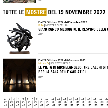
TUTTE LE
MOSTRE
DEL 19 NOVEMBRE 2022
Dal 22 Ottobre 2022 al 4 Dicembre 2022
PISA
| MOSTRA DIFFUSA
GIANFRANCO MEGGIATO. IL RESPIRO DELLA
Dal 22 Ottobre 2022 al 8 Gennaio 2023
MILANO
| PALAZZO REALE
LE PIETÀ DI MICHELANGELO. TRE CALCHI ST
PER LA SALA DELLE CARIATIDI
1
2
3
4
5
6
7
8
9
10
11
12
13
14
15
16
17
18
19
2
22
23
24
25
26
27
28
29
30
31
32
33
34
35
36
37
38
3
41
42
43
44
45
46
47
48
49
50
51
52
53
54
55
56
57
5