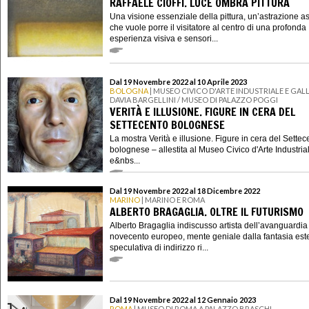
RAFFAELE CIOFFI. LUCE OMBRA PITTURA
Una visione essenziale della pittura, un’astrazione a
che vuole porre il visitatore al centro di una profonda
esperienza visiva e sensori...
Dal 19 Novembre 2022 al 10 Aprile 2023
BOLOGNA
| MUSEO CIVICO D'ARTE INDUSTRIALE E GAL
DAVIA BARGELLINI / MUSEO DI PALAZZO POGGI
VERITÀ E ILLUSIONE. FIGURE IN CERA DEL
SETTECENTO BOLOGNESE
La mostra Verità e illusione. Figure in cera del Settec
bolognese – allestita al Museo Civico d'Arte Industria
e&nbs...
Dal 19 Novembre 2022 al 18 Dicembre 2022
MARINO
| MARINO E ROMA
ALBERTO BRAGAGLIA. OLTRE IL FUTURISMO
Alberto Bragaglia indiscusso artista dell’avanguardia
novecento europeo, mente geniale dalla fantasia este
speculativa di indirizzo ri...
Dal 19 Novembre 2022 al 12 Gennaio 2023
ROMA
| MUSEO DI ROMA A PALAZZO BRASCHI