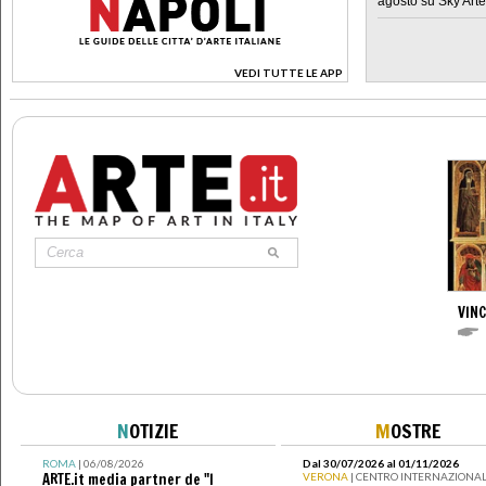
agosto su Sky Arte
VEDI TUTTE LE APP
>
VIN
N
OTIZIE
M
OSTRE
ROMA
| 06/08/2026
Dal 30/07/2026 al 01/11/2026
ARTE.it media partner de "I
VERONA
| CENTRO INTERNAZIONAL