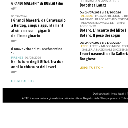
FOTOGRAFIA SCAVI SCALIGERI
GRANDI MAESTRI" di KUBLAI Film
Dorothea Lange
Dal 24/07/2026 al 31/10/2026
PALERMO
| PALAZZO BELMONTE RIS
06/08/2026
PALERMO I PARCO ARCHEOLOGICO 
I Grandi Maestri: da Caravaggio
PAESAGGISTICO VALLE DEI TEMPLI -
a Herzog, cinque appuntamenti
AGRIGENTO
Botero. L’incanto del Mito I
al cinema con i giganti
Botero. Il peso dei sogni
dell'immaginario
Dal 24/07/2026 al 31/01/2027
LECCE
| LECCE – MUSEO MUST I CO
Il nuovo volto del museo fiorentino
– GALLERIA NAZIONALE DI COSENZ
Tesori nascosti della Galleri
">
FIRENZE
| 06/08/2026
Borghese
Nel futuro degli Uffizi. Tra due
anni la chiusura dei lavori
LEGGI TUTTO >
LEGGI TUTTO >
|
|
Dati societari
Note legali
ARTE.it è una testata giornalistica online iscritta al Registro della Stampa presso il Trib