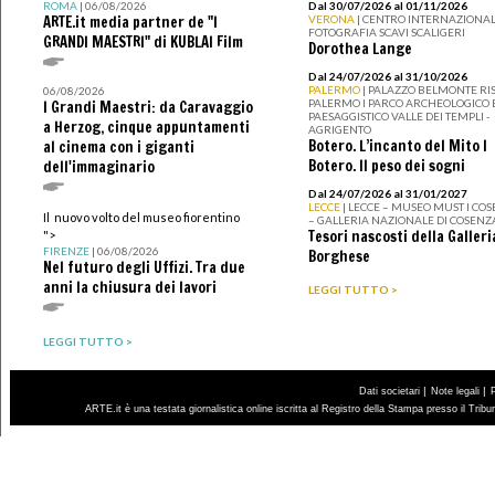
ROMA
| 06/08/2026
Dal 30/07/2026 al 01/11/2026
ARTE.it media partner de "I
VERONA
| CENTRO INTERNAZIONAL
FOTOGRAFIA SCAVI SCALIGERI
GRANDI MAESTRI" di KUBLAI Film
Dorothea Lange
Dal 24/07/2026 al 31/10/2026
PALERMO
| PALAZZO BELMONTE RIS
06/08/2026
PALERMO I PARCO ARCHEOLOGICO 
I Grandi Maestri: da Caravaggio
PAESAGGISTICO VALLE DEI TEMPLI -
a Herzog, cinque appuntamenti
AGRIGENTO
Botero. L’incanto del Mito I
al cinema con i giganti
Botero. Il peso dei sogni
dell'immaginario
Dal 24/07/2026 al 31/01/2027
LECCE
| LECCE – MUSEO MUST I CO
Il nuovo volto del museo fiorentino
– GALLERIA NAZIONALE DI COSENZ
Tesori nascosti della Galleri
">
FIRENZE
| 06/08/2026
Borghese
Nel futuro degli Uffizi. Tra due
anni la chiusura dei lavori
LEGGI TUTTO >
LEGGI TUTTO >
|
|
Dati societari
Note legali
ARTE.it è una testata giornalistica online iscritta al Registro della Stampa presso il Trib