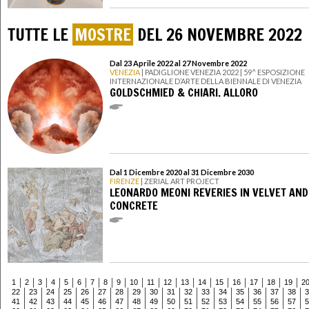
TUTTE LE
MOSTRE
DEL 26 NOVEMBRE 2022
Dal 23 Aprile 2022 al 27 Novembre 2022
VENEZIA
| PADIGLIONE VENEZIA 2022 | 59^ ESPOSIZIONE
INTERNAZIONALE D’ARTE DELLA BIENNALE DI VENEZIA
GOLDSCHMIED & CHIARI. ALLORO
Dal 1 Dicembre 2020 al 31 Dicembre 2030
FIRENZE
| ZERIAL ART PROJECT
LEONARDO MEONI REVERIES IN VELVET AND
CONCRETE
1
2
3
4
5
6
7
8
9
10
11
12
13
14
15
16
17
18
19
2
22
23
24
25
26
27
28
29
30
31
32
33
34
35
36
37
38
3
41
42
43
44
45
46
47
48
49
50
51
52
53
54
55
56
57
5