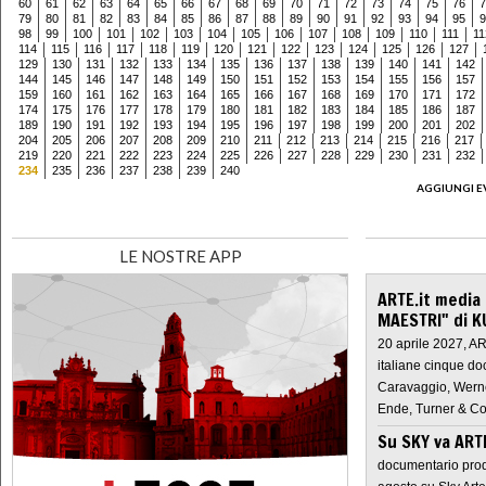
60
61
62
63
64
65
66
67
68
69
70
71
72
73
74
75
76
7
79
80
81
82
83
84
85
86
87
88
89
90
91
92
93
94
95
9
98
99
100
101
102
103
104
105
106
107
108
109
110
111
11
114
115
116
117
118
119
120
121
122
123
124
125
126
127
129
130
131
132
133
134
135
136
137
138
139
140
141
142
144
145
146
147
148
149
150
151
152
153
154
155
156
157
159
160
161
162
163
164
165
166
167
168
169
170
171
172
174
175
176
177
178
179
180
181
182
183
184
185
186
187
189
190
191
192
193
194
195
196
197
198
199
200
201
202
204
205
206
207
208
209
210
211
212
213
214
215
216
217
219
220
221
222
223
224
225
226
227
228
229
230
231
232
234
235
236
237
238
239
240
AGGIUNGI E
LE NOSTRE APP
ARTE.it media
MAESTRI" di K
20 aprile 2027, A
italiane cinque do
Caravaggio, Werne
Ende, Turner & Co
Su SKY va AR
documentario prod