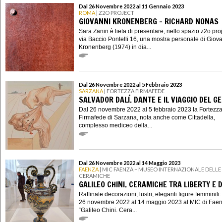
Dal 26 Novembre 2022 al 11 Gennaio 2023
ROMA
| Z2O PROJECT
GIOVANNI KRONENBERG – RICHARD NONAS
Sara Zanin è lieta di presentare, nello spazio z2o proj
via Baccio Pontelli 16, una mostra personale di Giov
Kronenberg (1974) in dia...
Dal 26 Novembre 2022 al 5 Febbraio 2023
SARZANA
| FORTEZZA FIRMAFEDE
SALVADOR DALÍ. DANTE E IL VIAGGIO DEL G
Dal 26 novembre 2022 al 5 febbraio 2023 la Fortezz
Firmafede di Sarzana, nota anche come Cittadella,
complesso mediceo della...
Dal 26 Novembre 2022 al 14 Maggio 2023
FAENZA
| MIC FAENZA – MUSEO INTERNAZIONALE DELLE
CERAMICHE
GALILEO CHINI. CERAMICHE TRA LIBERTY E 
Raffinate decorazioni, lustri, eleganti figure femminili:
26 novembre 2022 al 14 maggio 2023 al MIC di Fae
“Galileo Chini. Cera...