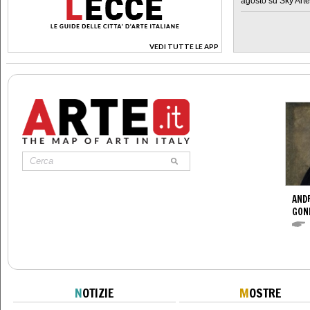
agosto su Sky Arte
VEDI TUTTE LE APP
>
ANDR
GOND
N
OTIZIE
M
OSTRE