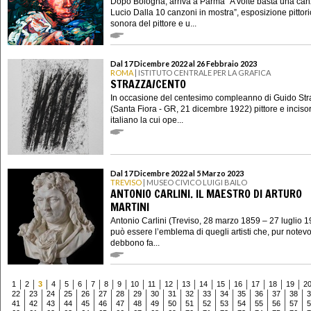
Dopo Bologna, arriva a Parma “A volte basta una ca
Lucio Dalla 10 canzoni in mostra”, esposizione pittori
sonora del pittore e u...
Dal 17 Dicembre 2022 al 26 Febbraio 2023
ROMA
| ISTITUTO CENTRALE PER LA GRAFICA
STRAZZA/CENTO
In occasione del centesimo compleanno di Guido Str
(Santa Fiora - GR, 21 dicembre 1922) pittore e inciso
italiano la cui ope...
Dal 17 Dicembre 2022 al 5 Marzo 2023
TREVISO
| MUSEO CIVICO LUIGI BAILO
ANTONIO CARLINI. IL MAESTRO DI ARTURO
MARTINI
Antonio Carlini (Treviso, 28 marzo 1859 – 27 luglio 
può essere l’emblema di quegli artisti che, pur notevo
debbono fa...
1
2
3
4
5
6
7
8
9
10
11
12
13
14
15
16
17
18
19
2
22
23
24
25
26
27
28
29
30
31
32
33
34
35
36
37
38
3
41
42
43
44
45
46
47
48
49
50
51
52
53
54
55
56
57
5