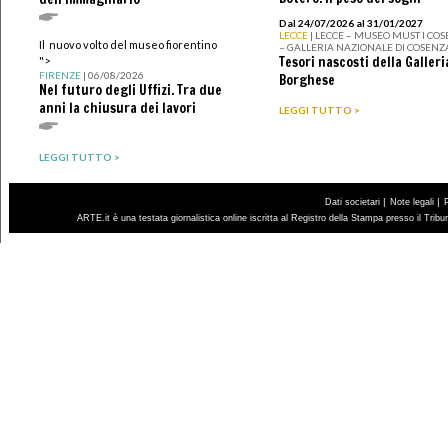
Dal 24/07/2026 al 31/01/2027
LECCE
| LECCE – MUSEO MUST I CO
Il nuovo volto del museo fiorentino
– GALLERIA NAZIONALE DI COSENZ
Tesori nascosti della Galleri
">
FIRENZE
| 06/08/2026
Borghese
Nel futuro degli Uffizi. Tra due
anni la chiusura dei lavori
LEGGI TUTTO >
LEGGI TUTTO >
|
|
Dati societari
Note legali
ARTE.it è una testata giornalistica online iscritta al Registro della Stampa presso il Trib