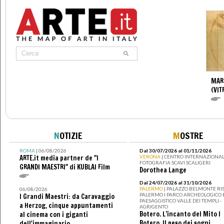
MAR
(VIT
N
OTIZIE
M
OSTRE
ROMA
| 06/08/2026
Dal 30/07/2026 al 01/11/2026
ARTE.it media partner de "I
VERONA
| CENTRO INTERNAZIONAL
FOTOGRAFIA SCAVI SCALIGERI
GRANDI MAESTRI" di KUBLAI Film
Dorothea Lange
Dal 24/07/2026 al 31/10/2026
PALERMO
| PALAZZO BELMONTE RIS
06/08/2026
PALERMO I PARCO ARCHEOLOGICO 
I Grandi Maestri: da Caravaggio
PAESAGGISTICO VALLE DEI TEMPLI -
a Herzog, cinque appuntamenti
AGRIGENTO
Botero. L’incanto del Mito I
al cinema con i giganti
Botero. Il peso dei sogni
dell'immaginario