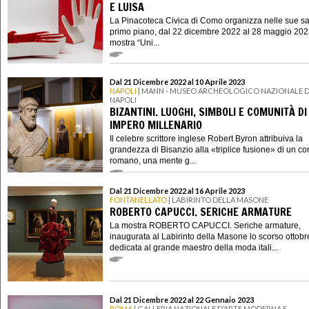
E LUISA
La Pinacoteca Civica di Como organizza nelle sue sa
primo piano, dal 22 dicembre 2022 al 28 maggio 2023
mostra “Uni...
Dal 21 Dicembre 2022 al 10 Aprile 2023
NAPOLI
| MANN - MUSEO ARCHEOLOGICO NAZIONALE D
NAPOLI
BIZANTINI. LUOGHI, SIMBOLI E COMUNITÀ DI
IMPERO MILLENARIO
Il celebre scrittore inglese Robert Byron attribuiva la
grandezza di Bisanzio alla «triplice fusione» di un co
romano, una mente g...
Dal 21 Dicembre 2022 al 16 Aprile 2023
FONTANELLATO
| LABIRINTO DELLA MASONE
ROBERTO CAPUCCI. SERICHE ARMATURE
La mostra ROBERTO CAPUCCI. Seriche armature,
inaugurata al Labirinto della Masone lo scorso ottobr
dedicata al grande maestro della moda itali...
Dal 21 Dicembre 2022 al 22 Gennaio 2023
ROMA
| GALLERIA NAZIONALE D’ARTE MODERNA E