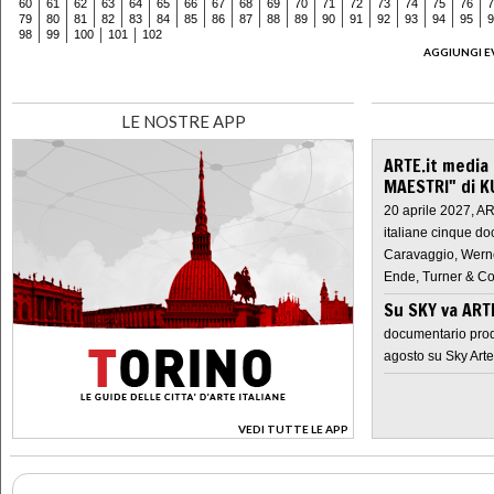
60
61
62
63
64
65
66
67
68
69
70
71
72
73
74
75
76
7
79
80
81
82
83
84
85
86
87
88
89
90
91
92
93
94
95
9
98
99
100
101
102
AGGIUNGI E
LE NOSTRE APP
ARTE.it media
MAESTRI" di K
20 aprile 2027, A
italiane cinque do
Caravaggio, Werne
Ende, Turner & Co
Su SKY va AR
documentario prod
agosto su Sky Arte
VEDI TUTTE LE APP
>