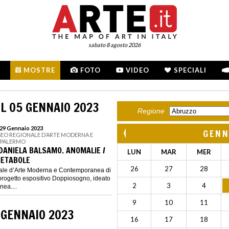
sabato 8 agosto 2026
MOSTRE
FOTO
VIDEO
SPECIALI
L 05 GENNAIO 2023
Regione
 29 Gennaio 2023
GENN
USEO REGIONALE D’ARTE MODERNA E
 PALERMO
DANIELA BALSAMO. ANOMALIE /
LUN
MAR
MER
METABOLE
26
27
28
ale d’Arte Moderna e Contemporanea di
progetto espositivo Doppiosogno, ideato
2
3
4
ea....
9
10
11
 GENNAIO 2023
16
17
18