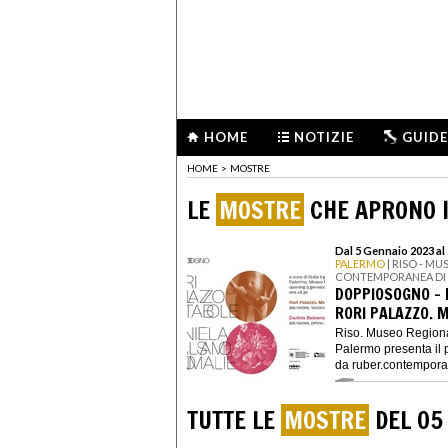
HOME
NOTIZIE
GUIDE
HOME
>
MOSTRE
LE
MOSTRE
CHE APRONO I
Dal 5 Gennaio 2023 al
PALERMO
| RISO - M
CONTEMPORANEA DI
DOPPIOSOGNO - 
RORI PALAZZO. 
Riso. Museo Region
Palermo presenta il 
da ruber.contemporan
TUTTE LE
MOSTRE
DEL 05