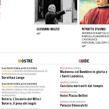
GIOVANNI MUZIO
RITRATTO D'UOMO
ANDREA DI BARTOLO 
BARGILLA (ANDREA D
CASTAGNO)
NATIONAL GALLERY 
M
OSTRE
G
UIDE
Dal 30/07/2026 al 01/11/2026
BOLOGNA
|
OPERA
VERONA
| CENTRO INTERNAZIONALE DI
Madonna col Bambino in gloria e
FOTOGRAFIA SCAVI SCALIGERI
i Santi Lodovico,
Dorothea Lange
NAPOLI
|
OPERA
Dal 24/07/2026 al 31/10/2026
Cacciata mercanti dal tempio
PALERMO
| PALAZZO BELMONTE RISO -
PALERMO I PARCO ARCHEOLOGICO E
NAPOLI
|
HOTEL
PAESAGGISTICO VALLE DEI TEMPLI -
Hotel Piazza Bellini
AGRIGENTO
Botero. L’incanto del Mito I
ROMA
|
MONUMENTO
Botero. Il peso dei sogni
Palazzo Odescalchi