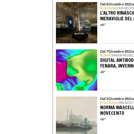
Dal 8 Dicembre 2022 a
BOLOGNA
| MUSEO D
L'ALTRO RINASCI
MERAVIGLIE DEL
Dal 7 Dicembre 2022 a
ROMA
| MAXXI MUSEO
DIGITAL ANTIBOD
FENARA, INVER
Dal 3 Dicembre 2022 a
BOLOGNA
| PALAZZO
NORMA MASCELLA
NOVECENTO