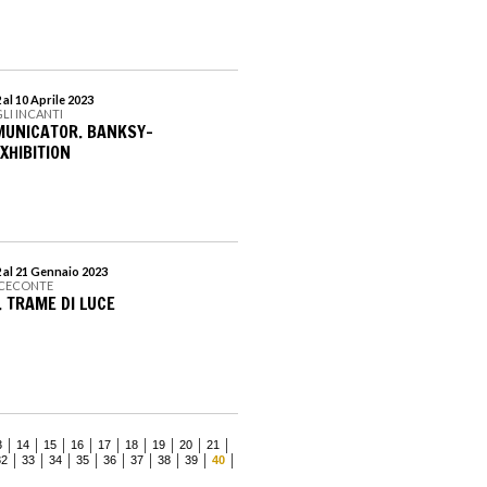
al 10 Aprile 2023
LI INCANTI
MUNICATOR. BANKSY-
XHIBITION
 al 21 Gennaio 2023
ICECONTE
. TRAME DI LUCE
3
14
15
16
17
18
19
20
21
32
33
34
35
36
37
38
39
40