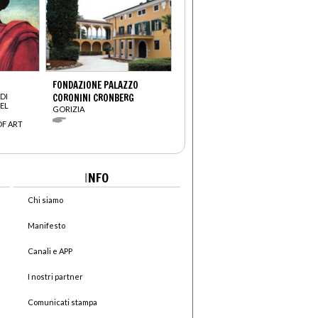
FONDAZIONE PALAZZO
DI
CORONINI CRONBERG
EL
GORIZIA
OF ART
I
NFO
Chi siamo
Manifesto
Canali e APP
I nostri partner
Comunicati stampa