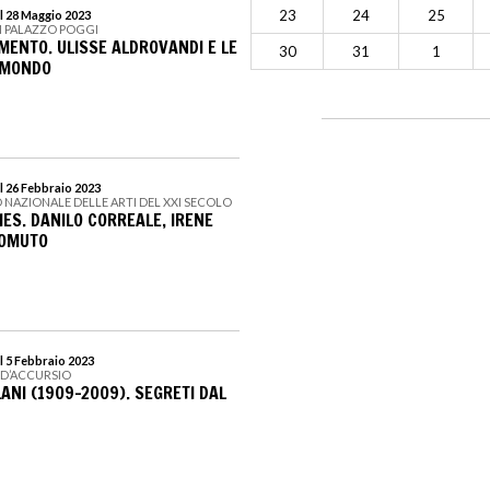
23
24
25
l 28 Maggio 2023
I PALAZZO POGGI
MENTO. ULISSE ALDROVANDI E LE
30
31
1
 MONDO
l 26 Febbraio 2023
 NAZIONALE DELLE ARTI DEL XXI SECOLO
IES. DANILO CORREALE, IRENE
NOMUTO
l 5 Febbraio 2023
 D’ACCURSIO
NI (1909-2009). SEGRETI DAL