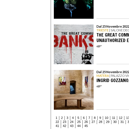
Dal 25 Novembre 2022 
TRIESTE
| SALONE DEG
THE GREAT COM
UNAUTHORIZED E
Dal 25 Novembre 2022
MATERA
| PALAZZO V
INGRID GOZZANO
1
2
3
4
5
6
7
8
9
10
11
12
1
22
23
24
25
26
27
28
29
30
31
41
42
43
44
45