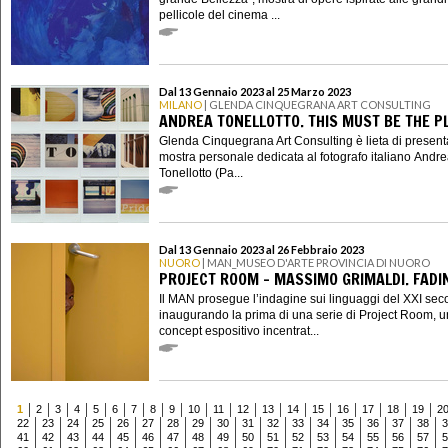
pellicole del cinema ...
Dal 13 Gennaio 2023 al 25 Marzo 2023
MILANO
| GLENDA CINQUEGRANA ART CONSULTING
ANDREA TONELLOTTO. THIS MUST BE THE P
Glenda Cinquegrana Art Consulting è lieta di present
mostra personale dedicata al fotografo italiano Andr
Tonellotto (Pa...
Dal 13 Gennaio 2023 al 26 Febbraio 2023
NUORO
| MAN_MUSEO D'ARTE PROVINCIA DI NUORO
PROJECT ROOM - MASSIMO GRIMALDI. FADI
Il MAN prosegue l’indagine sui linguaggi del XXI sec
inaugurando la prima di una serie di Project Room, 
concept espositivo incentrat...
1
2
3
4
5
6
7
8
9
10
11
12
13
14
15
16
17
18
19
2
22
23
24
25
26
27
28
29
30
31
32
33
34
35
36
37
38
3
41
42
43
44
45
46
47
48
49
50
51
52
53
54
55
56
57
5