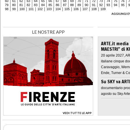
60
61
62
63
64
65
66
67
68
69
70
71
72
73
74
75
76
7
79
80
81
82
83
84
85
86
87
88
89
90
91
92
93
94
95
9
98
99
100
101
102
103
104
105
106
107
108
109
AGGIUNGI E
LE NOSTRE APP
ARTE.it media
MAESTRI" di K
20 aprile 2027, A
italiane cinque do
Caravaggio, Werne
Ende, Turner & Co
Su SKY va AR
documentario prod
agosto su Sky Arte
VEDI TUTTE LE APP
>