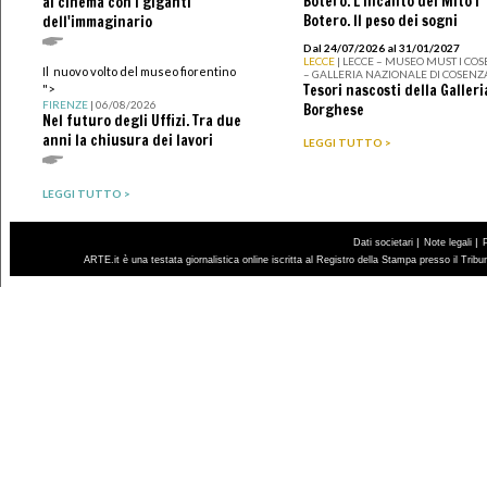
Botero. L’incanto del Mito I
al cinema con i giganti
Botero. Il peso dei sogni
dell'immaginario
Dal 24/07/2026 al 31/01/2027
LECCE
| LECCE – MUSEO MUST I CO
Il nuovo volto del museo fiorentino
– GALLERIA NAZIONALE DI COSENZ
Tesori nascosti della Galleri
">
FIRENZE
| 06/08/2026
Borghese
Nel futuro degli Uffizi. Tra due
anni la chiusura dei lavori
LEGGI TUTTO >
LEGGI TUTTO >
|
|
Dati societari
Note legali
ARTE.it è una testata giornalistica online iscritta al Registro della Stampa presso il Trib