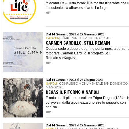
“Second life – Tutto torna” è la mostra itinerante che 
la sostenibilità attraverso l’arte. Lo fa g...
Dal 14 Gennaio 2023 al 29 Gennaio 2023
CATANIA
| KŌART /UNCONVENTIONAL PLACE
CARMEN CARDILLO. STILL REMAIN
Doppia sede e doppio opening per la mostra persona
fotografa Carmen Cardillo. Il progetto Still
Remain sar&agrav...
Dal 14 Gennaio 2023 al 25 Giugno 2023
NAPOLI
| COMPLESSO MONUMENTALE SAN DOMENICO
MAGGIORE
DEGAS IL RITORNO A NAPOLI
È noto che il pittore e scultore Edgar Degas (1834 - 
coltivò sin dalla giovinezza uno stretto rapporto con l’I
con Na...
Dal 14 Gennaio 2023 al 29 Gennaio 2023
LATINA
| SPAZIO COMEL ARTE CONTEMPORANEA