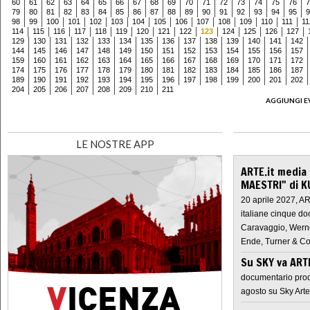
60
61
62
63
64
65
66
67
68
69
70
71
72
73
74
75
76
7
79
80
81
82
83
84
85
86
87
88
89
90
91
92
93
94
95
9
98
99
100
101
102
103
104
105
106
107
108
109
110
111
11
114
115
116
117
118
119
120
121
122
123
124
125
126
127
129
130
131
132
133
134
135
136
137
138
139
140
141
142
144
145
146
147
148
149
150
151
152
153
154
155
156
157
159
160
161
162
163
164
165
166
167
168
169
170
171
172
174
175
176
177
178
179
180
181
182
183
184
185
186
187
189
190
191
192
193
194
195
196
197
198
199
200
201
202
204
205
206
207
208
209
210
211
AGGIUNGI E
LE NOSTRE APP
ARTE.it media
MAESTRI" di K
20 aprile 2027, A
italiane cinque do
Caravaggio, Werne
Ende, Turner & Co
Su SKY va AR
documentario prod
agosto su Sky Arte