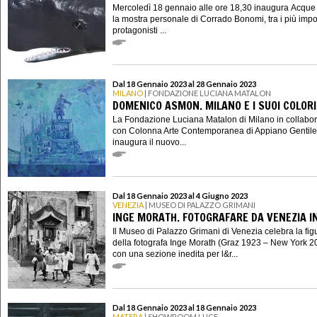
Mercoledì 18 gennaio alle ore 18,30 inaugura Acque 
la mostra personale di Corrado Bonomi, tra i più impo
protagonisti ...
Dal 18 Gennaio 2023 al 28 Gennaio 2023
MILANO
| FONDAZIONE LUCIANA MATALON
DOMENICO ASMON. MILANO E I SUOI COLORI
La Fondazione Luciana Matalon di Milano in collabo
con Colonna Arte Contemporanea di Appiano Gentile
inaugura il nuovo...
Dal 18 Gennaio 2023 al 4 Giugno 2023
VENEZIA
| MUSEO DI PALAZZO GRIMANI
INGE MORATH. FOTOGRAFARE DA VENEZIA IN
Il Museo di Palazzo Grimani di Venezia celebra la fig
della fotografa Inge Morath (Graz 1923 – New York 2
con una sezione inedita per l&r...
Dal 18 Gennaio 2023 al 18 Gennaio 2023
MATERA
| SHOWROOM LUCE