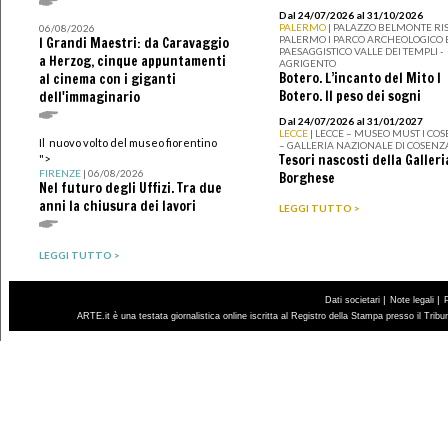
Dal 24/07/2026 al 31/10/2026
PALERMO
| PALAZZO BELMONTE RIS
06/08/2026
PALERMO I PARCO ARCHEOLOGICO 
I Grandi Maestri: da Caravaggio
PAESAGGISTICO VALLE DEI TEMPLI -
a Herzog, cinque appuntamenti
AGRIGENTO
Botero. L’incanto del Mito I
al cinema con i giganti
Botero. Il peso dei sogni
dell'immaginario
Dal 24/07/2026 al 31/01/2027
LECCE
| LECCE – MUSEO MUST I CO
Il nuovo volto del museo fiorentino
– GALLERIA NAZIONALE DI COSENZ
Tesori nascosti della Galleri
">
FIRENZE
| 06/08/2026
Borghese
Nel futuro degli Uffizi. Tra due
anni la chiusura dei lavori
LEGGI TUTTO >
LEGGI TUTTO >
|
|
Dati societari
Note legali
ARTE.it è una testata giornalistica online iscritta al Registro della Stampa presso il Trib