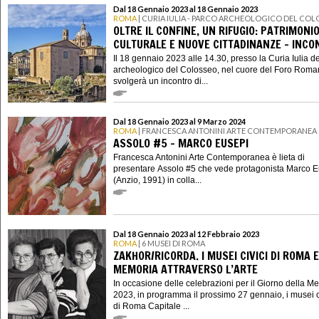
Dal 18 Gennaio 2023 al 18 Gennaio 2023
ROMA
| CURIA IULIA - PARCO ARCHEOLOGICO DEL CO
OLTRE IL CONFINE, UN RIFUGIO: PATRIMONI
CULTURALE E NUOVE CITTADINANZE - INCO
Il 18 gennaio 2023 alle 14.30, presso la Curia Iulia d
archeologico del Colosseo, nel cuore del Foro Roman
svolgerà un incontro di...
Dal 18 Gennaio 2023 al 9 Marzo 2024
ROMA
| FRANCESCA ANTONINI ARTE CONTEMPORANEA
ASSOLO #5 - MARCO EUSEPI
Francesca Antonini Arte Contemporanea è lieta di
presentare Assolo #5 che vede protagonista Marco 
(Anzio, 1991) in colla...
Dal 18 Gennaio 2023 al 12 Febbraio 2023
ROMA
| 6 MUSEI DI ROMA
ZAKHOR/RICORDA. I MUSEI CIVICI DI ROMA E
MEMORIA ATTRAVERSO L’ARTE
In occasione delle celebrazioni per il Giorno della M
2023, in programma il prossimo 27 gennaio, i musei c
di Roma Capitale ...