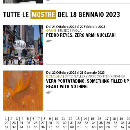
TUTTE LE
MOSTRE
DEL 18 GENNAIO 2023
Dal 24 Ottobre 2022 al 22 Febbraio 2023
ORANI
| MUSEO NIVOLA
PEDRO REYES. ZERO ARMI NUCLEARI
Dal 22 Ottobre 2022 al 21 Gennaio 2023
BOLOGNA
| OTTO GALLERY ARTE CONTEMPORANEA
VERA PORTATADINO. SOMETHING FILLED UP
HEART WITH NOTHING
1
2
3
4
5
6
7
8
9
10
11
12
13
14
15
16
17
18
19
2
22
23
24
25
26
27
28
29
30
31
32
33
34
35
36
37
38
3
41
42
43
44
45
46
47
48
49
50
51
52
53
54
55
56
57
5