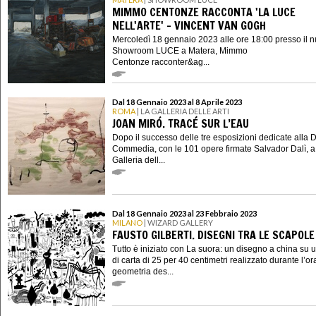
MIMMO CENTONZE RACCONTA 'LA LUCE
NELL'ARTE' - VINCENT VAN GOGH
Mercoledì 18 gennaio 2023 alle ore 18:00 presso il 
Showroom LUCE a Matera, Mimmo
Centonze racconter&ag...
Dal 18 Gennaio 2023 al 8 Aprile 2023
ROMA
| LA GALLERIA DELLE ARTI
JOAN MIRÓ. TRACÉ SUR L’EAU
Dopo il successo delle tre esposizioni dedicate alla 
Commedia, con le 101 opere firmate Salvador Dalì, a
Galleria dell...
Dal 18 Gennaio 2023 al 23 Febbraio 2023
MILANO
| WIZARD GALLERY
FAUSTO GILBERTI. DISEGNI TRA LE SCAPOLE
Tutto è iniziato con La suora: un disegno a china su u
di carta di 25 per 40 centimetri realizzato durante l’or
geometria des...