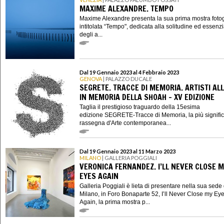
MAXIME ALEXANDRE. TEMPO
Maxime Alexandre presenta la sua prima mostra fotog
intitolata “Tempo", dedicata alla solitudine ed essenzi
degli a...
Dal 19 Gennaio 2023 al 4 Febbraio 2023
GENOVA
| PALAZZO DUCALE
SEGRETE. TRACCE DI MEMORIA. ARTISTI ALL
IN MEMORIA DELLA SHOAH - XV EDIZIONE
Taglia il prestigioso traguardo della 15esima
edizione SEGRETE-Tracce di Memoria, la più signific
rassegna d'Arte contemporanea...
Dal 19 Gennaio 2023 al 11 Marzo 2023
MILANO
| GALLERIA POGGIALI
VERONICA FERNANDEZ. I’LL NEVER CLOSE 
EYES AGAIN
Galleria Poggiali è lieta di presentare nella sua sede 
Milano, in Foro Bonaparte 52, I’ll Never Close my Ey
Again, la prima mostra p...