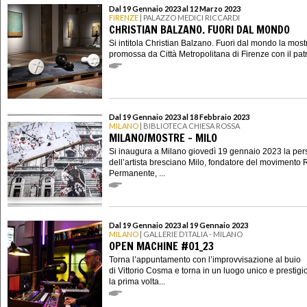
Dal 19 Gennaio 2023 al 12 Marzo 2023
FIRENZE
| PALAZZO MEDICI RICCARDI
CHRISTIAN BALZANO. FUORI DAL MONDO
Si intitola Christian Balzano. Fuori dal mondo la most
promossa da Città Metropolitana di Firenze con il patr
Dal 19 Gennaio 2023 al 18 Febbraio 2023
MILANO
| BIBLIOTECA CHIESA ROSSA
MILANO/MOSTRE - MILO
Si inaugura a Milano giovedì 19 gennaio 2023 la per
dell’artista bresciano Milo, fondatore del movimento 
Permanente, ...
Dal 19 Gennaio 2023 al 19 Gennaio 2023
MILANO
| GALLERIE D’ITALIA - MILANO
OPEN MACHINE #01_23
Torna l’appuntamento con l’improvvisazione al buio
di Vittorio Cosma e torna in un luogo unico e prestigi
la prima volta...