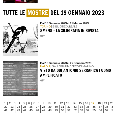
TUTTE LE
MOSTRE
DEL 19 GENNAIO 2023
Dal 13 Gennaio 2023 al 25 Marzo 2023
TORINO
| BIBLIOTECA REALE
SMENS - LA XILOGRAFIA IN RIVISTA
Dal 13 Gennaio 2023 al 27 Gennaio 2023
NAPOLI
| GALLERIA UMBERTO DI MARINO
VISTO DA QUI_ANTONIO SERRAPICA | UOMO
AMPLIFICATO
1
2
3
4
5
6
7
8
9
10
11
12
13
14
15
16
17
18
19
2
22
23
24
25
26
27
28
29
30
31
32
33
34
35
36
37
38
3
41
42
43
44
45
46
47
48
49
50
51
52
53
54
55
56
57
5