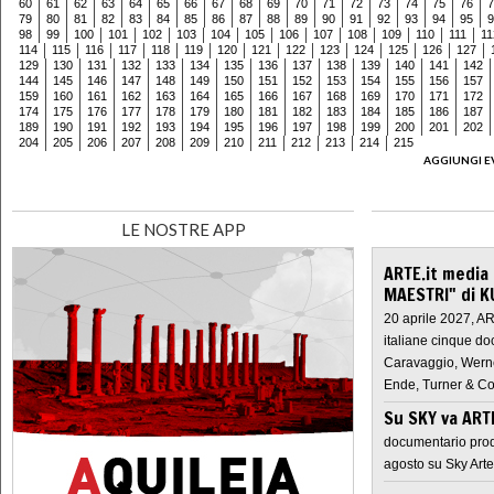
60
61
62
63
64
65
66
67
68
69
70
71
72
73
74
75
76
7
79
80
81
82
83
84
85
86
87
88
89
90
91
92
93
94
95
9
98
99
100
101
102
103
104
105
106
107
108
109
110
111
11
114
115
116
117
118
119
120
121
122
123
124
125
126
127
129
130
131
132
133
134
135
136
137
138
139
140
141
142
144
145
146
147
148
149
150
151
152
153
154
155
156
157
159
160
161
162
163
164
165
166
167
168
169
170
171
172
174
175
176
177
178
179
180
181
182
183
184
185
186
187
189
190
191
192
193
194
195
196
197
198
199
200
201
202
204
205
206
207
208
209
210
211
212
213
214
215
AGGIUNGI E
LE NOSTRE APP
ARTE.it media
MAESTRI" di K
20 aprile 2027, A
italiane cinque do
Caravaggio, Werne
Ende, Turner & Co
Su SKY va AR
documentario prod
agosto su Sky Arte