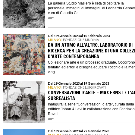
La galleria Studio Masiero è lieta di ospitare la
personale Immagini di immagini, di Leonardo Genov
cura di Claudio Ce...
Dal 19 Gennaio 2023 al 10 Febbraio 2023
MILANO
| FONDAZIONE MUDIMA
DA UN ATOMO ALL’ALTRO. LABORATORIO DI
RICERCA PER LA CREAZIONE DI UNA COLLEZ
D’ARTE CONTEMPORANEA
Collezionare arte è un processo graduale. Occorrono
tentativi ed errori e bisogna educare l’occhio e la me
viag...
Dal 19 Gennaio 2023 al 19 Gennaio 2023
MILANO
| FONDAZIONE LUIGI ROVATI
CONVERSAZIONI D’ARTE - MAX ERNST E L'
SURREALISTA
Inaugura la serie “Conversazioni d’arte”, curata dalla
editrice Johan & Levi in collaborazione con Fondazio
Rovati....
Dal 19 Gennaio 2023 al 22 Gennaio 2023
VENEZIA
| PALAZZO PALUMBO FOSSATI