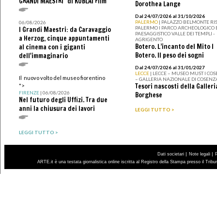
GRANDI MAESTRI" di KUBLAI Film
Dorothea Lange
Dal 24/07/2026 al 31/10/2026
PALERMO
| PALAZZO BELMONTE RIS
06/08/2026
PALERMO I PARCO ARCHEOLOGICO 
I Grandi Maestri: da Caravaggio
PAESAGGISTICO VALLE DEI TEMPLI -
a Herzog, cinque appuntamenti
AGRIGENTO
Botero. L’incanto del Mito I
al cinema con i giganti
Botero. Il peso dei sogni
dell'immaginario
Dal 24/07/2026 al 31/01/2027
LECCE
| LECCE – MUSEO MUST I CO
Il nuovo volto del museo fiorentino
– GALLERIA NAZIONALE DI COSENZ
Tesori nascosti della Galleri
">
FIRENZE
| 06/08/2026
Borghese
Nel futuro degli Uffizi. Tra due
anni la chiusura dei lavori
LEGGI TUTTO >
LEGGI TUTTO >
|
|
Dati societari
Note legali
ARTE.it è una testata giornalistica online iscritta al Registro della Stampa presso il Trib