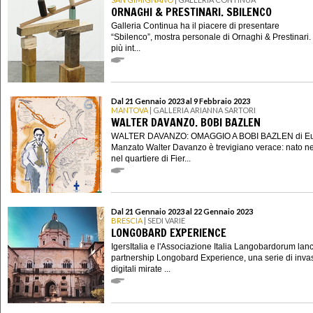
ORNAGHI & PRESTINARI. SBILENCO
Galleria Continua ha il piacere di presentare
“Sbilenco”, mostra personale di Ornaghi & Prestinari. 
più int...
Dal 21 Gennaio 2023 al 9 Febbraio 2023
MANTOVA
| GALLERIA ARIANNA SARTORI
WALTER DAVANZO. BOBI BAZLEN
WALTER DAVANZO: OMAGGIO A BOBI BAZLEN di E
Manzato Walter Davanzo è trevigiano verace: nato n
nel quartiere di Fier...
Dal 21 Gennaio 2023 al 22 Gennaio 2023
BRESCIA
| SEDI VARIE
LONGOBARD EXPERIENCE
IgersItalia e l'Associazione Italia Langobardorum lan
partnership Longobard Experience, una serie di inva
digitali mirate ...