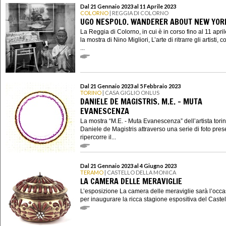
Dal 21 Gennaio 2023 al 11 Aprile 2023
COLORNO
| REGGIA DI COLORNO
UGO NESPOLO. WANDERER ABOUT NEW YOR
La Reggia di Colorno, in cui è in corso fino al 11 apri
la mostra di Nino Migliori, L’arte di ritrarre gli artisti, 
...
Dal 21 Gennaio 2023 al 5 Febbraio 2023
TORINO
| CASA GIGLIO ONLUS
DANIELE DE MAGISTRIS. M.E. - MUTA
EVANESCENZA
La mostra “M.E. - Muta Evanescenza” dell’artista tori
Daniele de Magistris attraverso una serie di foto pres
ripercorre il...
Dal 21 Gennaio 2023 al 4 Giugno 2023
TERAMO
| CASTELLO DELLA MONICA
LA CAMERA DELLE MERAVIGLIE
L’esposizione La camera delle meraviglie sarà l’occ
per inaugurare la ricca stagione espositiva del Castell