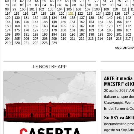
60
61
62
63
64
65
66
67
68
69
70
71
72
73
74
75
76
7
79
80
81
82
83
84
85
86
87
88
89
90
91
92
93
94
95
9
98
99
100
101
102
103
104
105
106
107
108
109
110
111
11
114
115
116
117
118
119
120
121
122
123
124
125
126
127
129
130
131
132
133
134
135
136
137
138
139
140
141
142
144
145
146
147
148
149
150
151
152
153
154
155
156
157
159
160
161
162
163
164
165
166
167
168
169
170
171
172
174
175
176
177
178
179
180
181
182
183
184
185
186
187
189
190
191
192
193
194
195
196
197
198
199
200
201
202
204
205
206
207
208
209
210
211
212
213
214
215
216
217
219
220
221
222
223
224
AGGIUNGI E
LE NOSTRE APP
ARTE.it media
MAESTRI" di K
20 aprile 2027, A
italiane cinque do
Caravaggio, Werne
Ende, Turner & Co
Su SKY va AR
documentario prod
agosto su Sky Arte