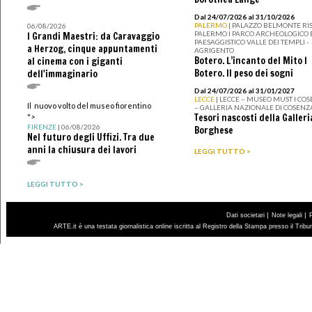
Dal 24/07/2026 al 31/10/2026
PALERMO
| PALAZZO BELMONTE RIS
06/08/2026
PALERMO I PARCO ARCHEOLOGICO 
I Grandi Maestri: da Caravaggio
PAESAGGISTICO VALLE DEI TEMPLI -
a Herzog, cinque appuntamenti
AGRIGENTO
Botero. L’incanto del Mito I
al cinema con i giganti
Botero. Il peso dei sogni
dell'immaginario
Dal 24/07/2026 al 31/01/2027
LECCE
| LECCE – MUSEO MUST I CO
Il nuovo volto del museo fiorentino
– GALLERIA NAZIONALE DI COSENZ
Tesori nascosti della Galleri
">
FIRENZE
| 06/08/2026
Borghese
Nel futuro degli Uffizi. Tra due
anni la chiusura dei lavori
LEGGI TUTTO >
LEGGI TUTTO >
|
|
Dati societari
Note legali
ARTE.it è una testata giornalistica online iscritta al Registro della Stampa presso il Trib