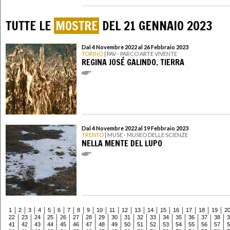
TUTTE LE
MOSTRE
DEL 21 GENNAIO 2023
Dal 4 Novembre 2022 al 26 Febbraio 2023
TORINO
| PAV - PARCO ARTE VIVENTE
REGINA JOSÉ GALINDO. TIERRA
Dal 4 Novembre 2022 al 19 Febbraio 2023
TRENTO
| MUSE - MUSEO DELLE SCIENZE
NELLA MENTE DEL LUPO
1
2
3
4
5
6
7
8
9
10
11
12
13
14
15
16
17
18
19
2
22
23
24
25
26
27
28
29
30
31
32
33
34
35
36
37
38
3
41
42
43
44
45
46
47
48
49
50
51
52
53
54
55
56
57
5