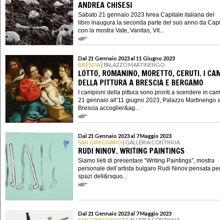
ANDREA CHISESI
Sabato 21 gennaio 2023 Ivrea Capitale italiana del
libro inaugura la seconda parte del suo anno da Capi
con la mostra Vate, Vanitas, Vit...
Dal 21 Gennaio 2023 al 11 Giugno 2023
BRESCIA
| PALAZZO MARTINENGO
LOTTO, ROMANINO, MORETTO, CERUTI. I CA
DELLA PITTURA A BRESCIA E BERGAMO
I campioni della pittura sono pronti a scendere in ca
21 gennaio all’11 giugno 2023, Palazzo Martinengo 
Brescia accoglier&ag...
Dal 21 Gennaio 2023 al 7 Maggio 2023
SAN GIMIGNANO
| GALLERIA CONTINUA
RUDI NINOV. WRITING PAINTINGS
Siamo lieti di presentare “Writing Paintings”, mostra
personale dell’artista bulgaro Rudi Ninov pensata per
spazi dell&rsquo...
Dal 21 Gennaio 2023 al 7 Maggio 2023
SAN GIMIGNANO
| GALLERIA CONTINUA