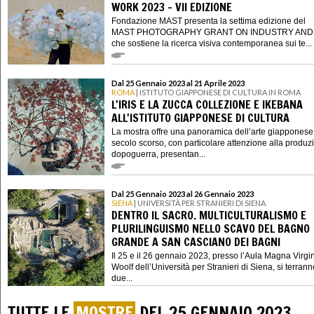
WORK 2023 - VII EDIZIONE
Fondazione MAST presenta la settima edizione del
MAST PHOTOGRAPHY GRANT ON INDUSTRY AND
che sostiene la ricerca visiva contemporanea sui te...
Dal 25 Gennaio 2023 al 21 Aprile 2023
ROMA
| ISTITUTO GIAPPONESE DI CULTURA IN ROMA
L'IRIS E LA ZUCCA COLLEZIONE E IKEBANA
ALL'ISTITUTO GIAPPONESE DI CULTURA
La mostra offre una panoramica dell’arte giapponese
secolo scorso, con particolare attenzione alla produz
dopoguerra, presentan...
Dal 25 Gennaio 2023 al 26 Gennaio 2023
SIENA
| UNIVERSITÀ PER STRANIERI DI SIENA
DENTRO IL SACRO. MULTICULTURALISMO E
PLURILINGUISMO NELLO SCAVO DEL BAGNO
GRANDE A SAN CASCIANO DEI BAGNI
Il 25 e il 26 gennaio 2023, presso l’Aula Magna Virgi
Woolf dell’Università per Stranieri di Siena, si terrann
due...
TUTTE LE
MOSTRE
DEL 25 GENNAIO 2023