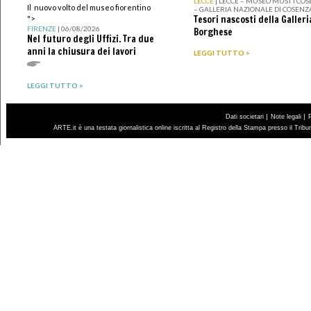
LECCE
| LECCE – MUSEO MUST I CO
Il nuovo volto del museo fiorentino
– GALLERIA NAZIONALE DI COSENZ
Tesori nascosti della Galleri
">
FIRENZE
| 06/08/2026
Borghese
Nel futuro degli Uffizi. Tra due
anni la chiusura dei lavori
LEGGI TUTTO >
LEGGI TUTTO >
|
|
Dati societari
Note legali
ARTE.it è una testata giornalistica online iscritta al Registro della Stampa presso il Trib