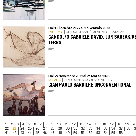
Dal 1 Dicembre 2022 al 27 Gennaio 2023
PALERMO
| CHIESA DI SANT’EULALIA DEI CATALANI
GANDOLFO GABRIELE DAVID. LUR SAREAK/RE
TERRA
Dal 29 Novembre 2022 al 25 Marzo 2023
MILANO
| 29 ARTS IN PROGRESS GALLERY
GIAN PAOLO BARBIERI: UNCONVENTIONAL
1
2
3
4
5
6
7
8
9
10
11
12
13
14
15
16
17
18
19
2
22
23
24
25
26
27
28
29
30
31
32
33
34
35
36
37
38
3
41
42
43
44
45
46
47
48
49
50
51
52
53
54
55
56