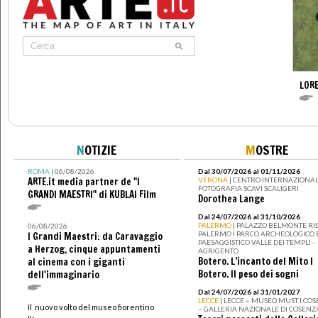
LOR
N
OTIZIE
M
OSTRE
ROMA
| 06/08/2026
Dal 30/07/2026 al 01/11/2026
ARTE.it media partner de "I
VERONA
| CENTRO INTERNAZIONAL
FOTOGRAFIA SCAVI SCALIGERI
GRANDI MAESTRI" di KUBLAI Film
Dorothea Lange
Dal 24/07/2026 al 31/10/2026
PALERMO
| PALAZZO BELMONTE RIS
06/08/2026
PALERMO I PARCO ARCHEOLOGICO 
I Grandi Maestri: da Caravaggio
PAESAGGISTICO VALLE DEI TEMPLI -
a Herzog, cinque appuntamenti
AGRIGENTO
Botero. L’incanto del Mito I
al cinema con i giganti
Botero. Il peso dei sogni
dell'immaginario
Dal 24/07/2026 al 31/01/2027
LECCE
| LECCE – MUSEO MUST I CO
Il nuovo volto del museo fiorentino
– GALLERIA NAZIONALE DI COSENZ