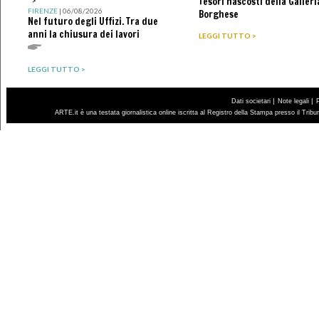
Tesori nascosti della Galleri
">
FIRENZE
| 06/08/2026
Borghese
Nel futuro degli Uffizi. Tra due
anni la chiusura dei lavori
LEGGI TUTTO >
LEGGI TUTTO >
|
|
Dati societari
Note legali
ARTE.it è una testata giornalistica online iscritta al Registro della Stampa presso il Trib