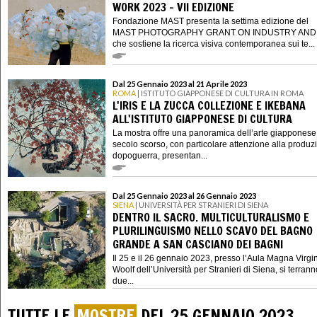
WORK 2023 - VII EDIZIONE
Fondazione MAST presenta la settima edizione del
MAST PHOTOGRAPHY GRANT ON INDUSTRY AND
che sostiene la ricerca visiva contemporanea sui te...
Dal 25 Gennaio 2023 al 21 Aprile 2023
ROMA
| ISTITUTO GIAPPONESE DI CULTURA IN ROMA
L'IRIS E LA ZUCCA COLLEZIONE E IKEBANA
ALL'ISTITUTO GIAPPONESE DI CULTURA
La mostra offre una panoramica dell’arte giapponese
secolo scorso, con particolare attenzione alla produz
dopoguerra, presentan...
Dal 25 Gennaio 2023 al 26 Gennaio 2023
SIENA
| UNIVERSITÀ PER STRANIERI DI SIENA
DENTRO IL SACRO. MULTICULTURALISMO E
PLURILINGUISMO NELLO SCAVO DEL BAGNO
GRANDE A SAN CASCIANO DEI BAGNI
Il 25 e il 26 gennaio 2023, presso l’Aula Magna Virgi
Woolf dell’Università per Stranieri di Siena, si terrann
due...
TUTTE LE
MOSTRE
DEL 25 GENNAIO 2023