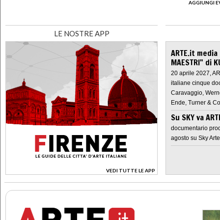
AGGIUNGI E
LE NOSTRE APP
ARTE.it media
MAESTRI" di K
20 aprile 2027, A
italiane cinque do
Caravaggio, Werne
Ende, Turner & Co
Su SKY va AR
documentario prod
agosto su Sky Arte
VEDI TUTTE LE APP
>