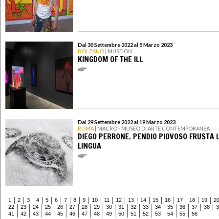
Dal 30 Settembre 2022 al 5 Marzo 2023
BOLZANO
| MUSEION
KINGDOM OF THE ILL
Dal 29 Settembre 2022 al 19 Marzo 2023
ROMA
| MACRO - MUSEO DI ARTE CONTEMPORANEA
DIEGO PERRONE. PENDIO PIOVOSO FRUSTA 
LINGUA
1
2
3
4
5
6
7
8
9
10
11
12
13
14
15
16
17
18
19
2
22
23
24
25
26
27
28
29
30
31
32
33
34
35
36
37
38
3
41
42
43
44
45
46
47
48
49
50
51
52
53
54
55
56