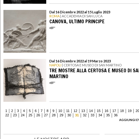
Dal 16 Dicembre 2022 al 15 Luglio 2023
ROMA
| ACCADEMIA DI SAN LUCA
CANOVA, ULTIMO PRINCIPE
Dal 16 Dicembre 2022 al 19 Marzo 2023
NAPOLI
| CERTOSA E MUSEO DI SAN MARTINO
TRE MOSTRE ALLA CERTOSA E MUSEO DI S
MARTINO
1
2
3
4
5
6
7
8
9
10
11
12
13
14
15
16
17
18
19
2
22
23
24
25
26
27
28
29
30
31
32
33
34
35
36
AGGIUNGI E