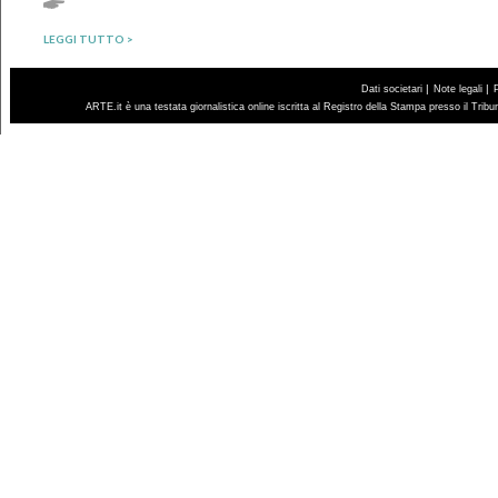
LEGGI TUTTO >
|
|
Dati societari
Note legali
ARTE.it è una testata giornalistica online iscritta al Registro della Stampa presso il Trib