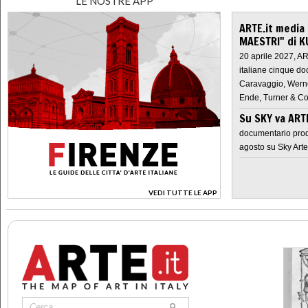
LE NOSTRE APP
ARTE.it media
MAESTRI" di K
20 aprile 2027, A
italiane cinque do
Caravaggio, Werne
Ende, Turner & Co
Su SKY va AR
documentario prod
agosto su Sky Arte
VEDI TUTTE LE APP
>