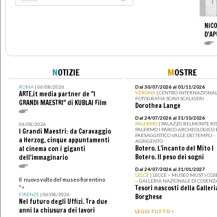
NICO
D'AP
N
OTIZIE
M
OSTRE
ROMA
| 06/08/2026
Dal 30/07/2026 al 01/11/2026
ARTE.it media partner de "I
VERONA
| CENTRO INTERNAZIONAL
FOTOGRAFIA SCAVI SCALIGERI
GRANDI MAESTRI" di KUBLAI Film
Dorothea Lange
Dal 24/07/2026 al 31/10/2026
PALERMO
| PALAZZO BELMONTE RIS
06/08/2026
PALERMO I PARCO ARCHEOLOGICO 
I Grandi Maestri: da Caravaggio
PAESAGGISTICO VALLE DEI TEMPLI -
a Herzog, cinque appuntamenti
AGRIGENTO
Botero. L’incanto del Mito I
al cinema con i giganti
Botero. Il peso dei sogni
dell'immaginario
Dal 24/07/2026 al 31/01/2027
LECCE
| LECCE – MUSEO MUST I CO
Il nuovo volto del museo fiorentino
– GALLERIA NAZIONALE DI COSENZ
Tesori nascosti della Galleri
">
FIRENZE
| 06/08/2026
Borghese
Nel futuro degli Uffizi. Tra due
anni la chiusura dei lavori
LEGGI TUTTO >