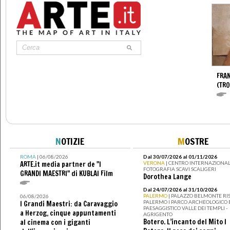
FRA
(TR
N
OTIZIE
M
OSTRE
ROMA
| 06/08/2026
Dal 30/07/2026 al 01/11/2026
ARTE.it media partner de "I
VERONA
| CENTRO INTERNAZIONAL
FOTOGRAFIA SCAVI SCALIGERI
GRANDI MAESTRI" di KUBLAI Film
Dorothea Lange
Dal 24/07/2026 al 31/10/2026
PALERMO
| PALAZZO BELMONTE RIS
06/08/2026
PALERMO I PARCO ARCHEOLOGICO 
I Grandi Maestri: da Caravaggio
PAESAGGISTICO VALLE DEI TEMPLI -
a Herzog, cinque appuntamenti
AGRIGENTO
Botero. L’incanto del Mito I
al cinema con i giganti