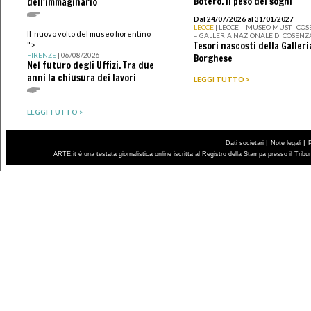
Botero. Il peso dei sogni
dell'immaginario
Dal 24/07/2026 al 31/01/2027
LECCE
| LECCE – MUSEO MUST I CO
Il nuovo volto del museo fiorentino
– GALLERIA NAZIONALE DI COSENZ
Tesori nascosti della Galleri
">
FIRENZE
| 06/08/2026
Borghese
Nel futuro degli Uffizi. Tra due
anni la chiusura dei lavori
LEGGI TUTTO >
LEGGI TUTTO >
|
|
Dati societari
Note legali
ARTE.it è una testata giornalistica online iscritta al Registro della Stampa presso il Trib