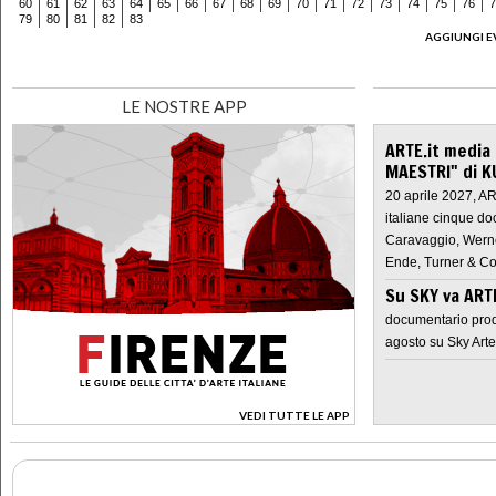
60
61
62
63
64
65
66
67
68
69
70
71
72
73
74
75
76
7
79
80
81
82
83
AGGIUNGI E
LE NOSTRE APP
ARTE.it media
MAESTRI" di K
20 aprile 2027, A
italiane cinque do
Caravaggio, Werne
Ende, Turner & Co
Su SKY va AR
documentario prod
agosto su Sky Arte
VEDI TUTTE LE APP
>