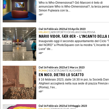
Who is Who-Dimensional? Gió Marconi è lieto di
annunciare Who is Who-Dimensional?, la terza perso
Simon Fujiwara con la...
Dal 16 Febbraio 2023 al 10 Aprile 2023
MILANO
| AEROPORTO DI MILANO MALPENSA
MARIO VIDOR. FÆR ØER - L’INCANTO DELLA 
Inaugurato oggi il secondo appuntamento del Ciclo
del NORD” a PhotoSquare con la mostra “L’incanto d
Luce” de...
Dal 16 Febbraio 2023 al 1 Marzo 2023
ROMA
| SOCIETÀ DANTE ALIGHIERI
EN NICO. DIETRO LO SCATTO
Il 16 febbraio 2023, dalle 16:30 in poi, la Società Dan
Alighieri accoglierà nella sua sede di piazza Firenze 
(Roma), l’ev...
Dal 16 Febbraio 2023 al 14 Maggio 2023
MILANO
| TRIENNALE MILANO