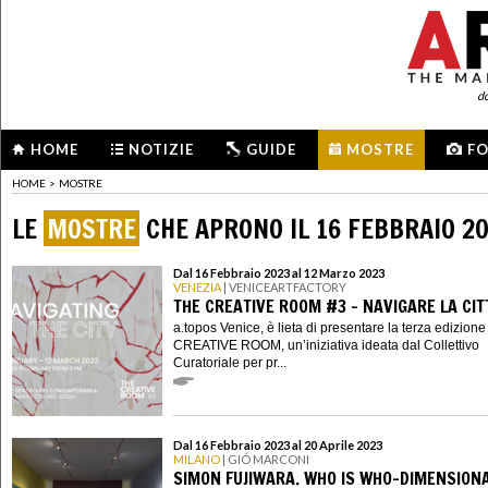
d
HOME
NOTIZIE
GUIDE
MOSTRE
F
HOME
>
MOSTRE
LE
MOSTRE
CHE APRONO IL 16 FEBBRAIO 2
Dal 16 Febbraio 2023 al 12 Marzo 2023
VENEZIA
| VENICEARTFACTORY
THE CREATIVE ROOM #3 - NAVIGARE LA CIT
a.topos Venice, è lieta di presentare la terza edizion
CREATIVE ROOM, un’iniziativa ideata dal Collettivo
Curatoriale per pr...
Dal 16 Febbraio 2023 al 20 Aprile 2023
MILANO
| GIÓ MARCONI
SIMON FUJIWARA. WHO IS WHO-DIMENSION