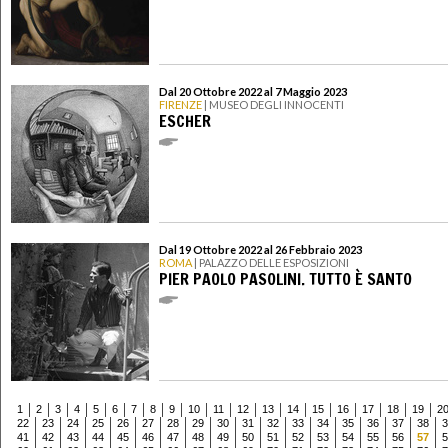
Dal 20 Ottobre 2022 al 7 Maggio 2023
FIRENZE
| MUSEO DEGLI INNOCENTI
ESCHER
Dal 19 Ottobre 2022 al 26 Febbraio 2023
ROMA
| PALAZZO DELLE ESPOSIZIONI
PIER PAOLO PASOLINI. TUTTO È SANTO
1
2
3
4
5
6
7
8
9
10
11
12
13
14
15
16
17
18
19
2
22
23
24
25
26
27
28
29
30
31
32
33
34
35
36
37
38
3
41
42
43
44
45
46
47
48
49
50
51
52
53
54
55
56
57
5