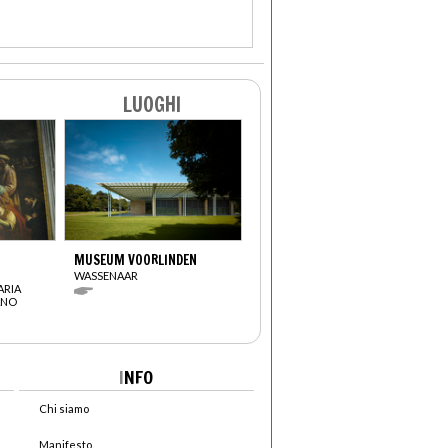
LUOGHI
MUSEUM VOORLINDEN
WASSENAAR
ARIA
ANO
I
NFO
Chi siamo
Manifesto