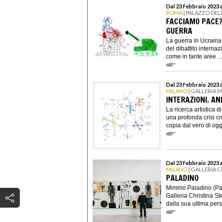
Dal 23 Febbraio 2023 
ROMA
| PALAZZO DEL
FACCIAMO PACE?
GUERRA
La guerra in Ucraina 
del dibattito interna
come in tante aree ...
Dal 23 Febbraio 2023 
MILANO
| GALLERIA 
INTERAZIONI. AN
La ricerca artistica
una profonda crisi cr
copia dal vero di ogge
Dal 23 Febbraio 2023 
MILANO
| GALLERIA C
PALADINO
Mimmo Paladino (Padu
Galleria Christina St
dalla sua ultima pers