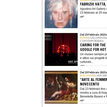
FABRIZIO VATTA
Agostino Art Gallery 
23 febbraio al 20 ma
Dal 23 Febbraio 2023 
ROMA
| GALLERIA NA
CONTEMPORANEA
CARING FOR THE
GOOGLE FOR HOT
Un museo sempre più 
e attivo sui progetti 
culturale...
Dal 23 Febbraio 2023 
BOLOGNA
| CASA SA
“ARTE AL FEMMIN
NOVECENTO
Dal 23 febbraio fino
mostra a cura di Ang
Benedetta Basevi e M