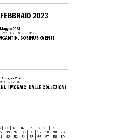
 FEBBRAIO 2023
7 Maggio 2023
OSCHETTO LUNGO RENO
GANTIN. COSINUS (VENTI
25 Giugno 2023
ONTEMARTINI
NI. I MOSAICI DALLE COLLEZIONI
3
14
15
16
17
18
19
20
21
32
33
34
35
36
37
38
39
40
51
52
53
54
55
56
57
58
59