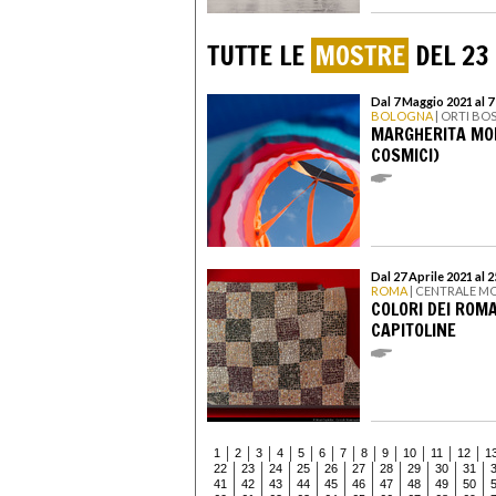
TUTTE LE
MOSTRE
DEL 23
Dal 7 Maggio 2021 al 
BOLOGNA
| ORTI B
MARGHERITA MOR
COSMICI)
Dal 27 Aprile 2021 al 
ROMA
| CENTRALE M
COLORI DEI ROMA
CAPITOLINE
1
2
3
4
5
6
7
8
9
10
11
12
1
22
23
24
25
26
27
28
29
30
31
41
42
43
44
45
46
47
48
49
50