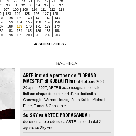
70
71
72
73
74
75
76
77
78
89
90
91
92
93
94
95
96
97
107
108
109
110
111
112
113
2
123
124
125
126
127
128
37
138
139
140
141
142
143
52
153
154
155
156
157
158
67
168
169
170
171
172
173
82
183
184
185
186
187
188
97
198
199
200
201
202
203
AGGIUNGI EVENTO >
BACHECA
ARTE.it media partner de "I GRANDI
MAESTRI" di KUBLAI Film
Dal 4 ottobre 2026 al
20 aprile 2027, ARTE.it accompagna nelle sale
italiane cinque documentari d'arte dedicati a
Caravaggio, Werner Herzog, Frida Kahlo, Michael
Ende, Turner & Constable
Su SKY va ARTE E PROPAGANDA
Il
documentario prodotto da ARTE.it in onda dal 2
agosto su Sky Arte