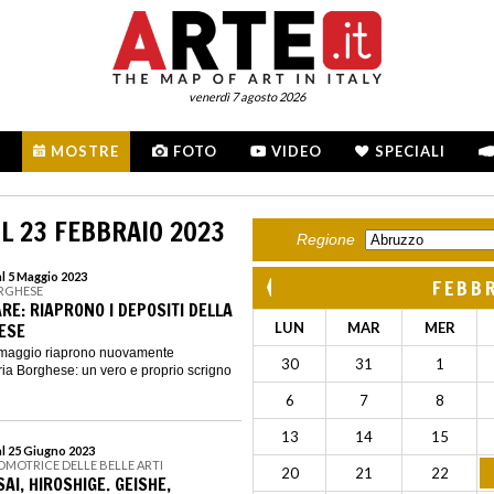
venerdì 7 agosto 2026
MOSTRE
FOTO
VIDEO
SPECIALI
L 23 FEBBRAIO 2023
Regione
al 5 Maggio 2023
FEBB
ORGHESE
RE: RIAPRONO I DEPOSITI DELLA
ESE
LUN
MAR
MER
5 maggio riaprono nuovamente
30
31
1
eria Borghese: un vero e proprio scrigno
6
7
8
13
14
15
al 25 Giugno 2023
ROMOTRICE DELLE BELLE ARTI
20
21
22
I, HIROSHIGE. GEISHE,