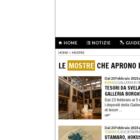
HOME
NOTIZIE
GUIDE
HOME
>
MOSTRE
LE
MOSTRE
CHE APRONO I
Dal 23 Febbraio 2023 
ROMA
| GALLERIA B
TESORI DA SVELA
GALLERIA BORGH
Dal 23 febbraio al 
i depositi della Gall
di tesori ...
Dal 23 Febbraio 2023 
TORINO
| SOCIETÀ P
UTAMARO, HOKUSA