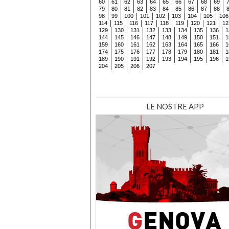
60
61
62
63
64
65
66
67
68
69
79
80
81
82
83
84
85
86
87
88
98
99
100
101
102
103
104
105
106
114
115
116
117
118
119
120
121
12
129
130
131
132
133
134
135
136
1
144
145
146
147
148
149
150
151
1
159
160
161
162
163
164
165
166
1
174
175
176
177
178
179
180
181
1
189
190
191
192
193
194
195
196
1
204
205
206
207
LE NOSTRE APP