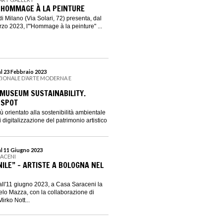
. HOMMAGE À LA PEINTURE
di Milano (Via Solari, 72) presenta, dal
rzo 2023, l'"Hommage à la peinture" ...
al 23 Febbraio 2023
ZIONALE D’ARTE MODERNA E
 MUSEUM SUSTAINABILITY.
 SPOT
orientato alla sostenibilità ambientale
di digitalizzazione del patrimonio artistico
al 11 Giugno 2023
RACENI
ILE” - ARTISTE A BOLOGNA NEL
 all'11 giugno 2023, a Casa Saraceni la
elo Mazza, con la collaborazione di
irko Nott...