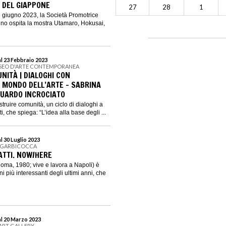
I DEL GIAPPONE
27
28
1
5 giugno 2023, la Società Promotrice
orino ospita la mostra Utamaro, Hokusai,
al 23 Febbraio 2023
USEO D'ARTE CONTEMPORANEA
NITÀ | DIALOGHI CON
 MONDO DELL’ARTE - SABRINA
GUARDO INCROCIATO
truire comunità, un ciclo di dialoghi a
, che spiega: “L’idea alla base degli ...
l 30 Luglio 2023
ANGARBICOCCA
ATTI. NOW/HERE
Roma, 1980; vive e lavora a Napoli) è
ani più interessanti degli ultimi anni, che
al 20 Marzo 2023
ART GALLERY