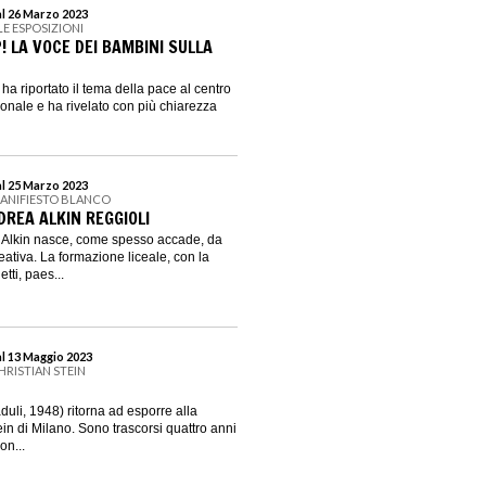
al 26 Marzo 2023
LE ESPOSIZIONI
! LA VOCE DEI BAMBINI SULLA
ha riportato il tema della pace al centro
zionale e ha rivelato con più chiarezza
al 25 Marzo 2023
MANIFIESTO BLANCO
DREA ALKIN REGGIOLI
 di Alkin nasce, come spesso accade, da
eativa. La formazione liceale, con la
tti, paes...
al 13 Maggio 2023
HRISTIAN STEIN
li, 1948) ritorna ad esporre alla
ein di Milano. Sono trascorsi quattro anni
on...