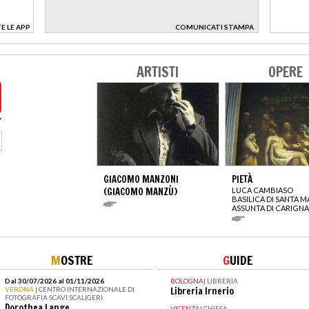
E LE APP
COMUNICATI STAMPA
>
ARTISTI
OPERE
GIACOMO MANZONI
PIETÀ
(GIACOMO MANZÙ)
LUCA CAMBIASO
BASILICA DI SANTA M
ASSUNTA DI CARIGN
M
OSTRE
G
UIDE
Dal 30/07/2026 al 01/11/2026
BOLOGNA
|
LIBRERIA
VERONA
| CENTRO INTERNAZIONALE DI
Libreria Irnerio
FOTOGRAFIA SCAVI SCALIGERI
Dorothea Lange
VICENZA
|
CHIESA