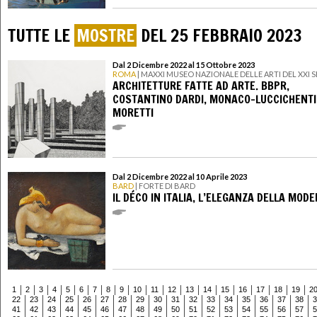
TUTTE LE
MOSTRE
DEL 25 FEBBRAIO 2023
Dal 2 Dicembre 2022 al 15 Ottobre 2023
ROMA
| MAXXI MUSEO NAZIONALE DELLE ARTI DEL XXI
ARCHITETTURE FATTE AD ARTE. BBPR,
COSTANTINO DARDI, MONACO-LUCCICHENTI,
MORETTI
Dal 2 Dicembre 2022 al 10 Aprile 2023
BARD
| FORTE DI BARD
IL DÉCO IN ITALIA, L’ELEGANZA DELLA MOD
1
2
3
4
5
6
7
8
9
10
11
12
13
14
15
16
17
18
19
2
22
23
24
25
26
27
28
29
30
31
32
33
34
35
36
37
38
3
41
42
43
44
45
46
47
48
49
50
51
52
53
54
55
56
57
5