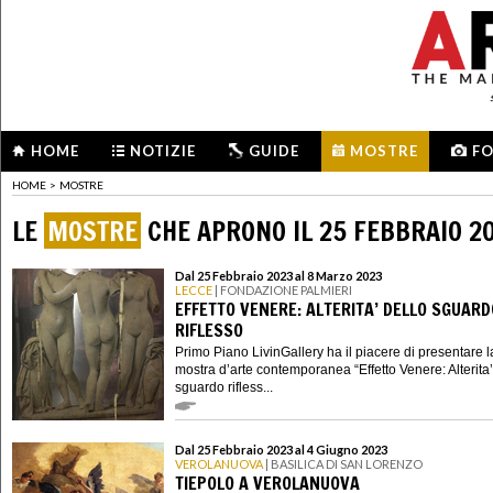
HOME
NOTIZIE
GUIDE
MOSTRE
F
HOME
>
MOSTRE
LE
MOSTRE
CHE APRONO IL 25 FEBBRAIO 2
Dal 25 Febbraio 2023 al 8 Marzo 2023
LECCE
| FONDAZIONE PALMIERI
EFFETTO VENERE: ALTERITA’ DELLO SGUARD
RIFLESSO
Primo Piano LivinGallery ha il piacere di presentare l
mostra d’arte contemporanea “Effetto Venere: Alterita’
sguardo rifless...
Dal 25 Febbraio 2023 al 4 Giugno 2023
VEROLANUOVA
| BASILICA DI SAN LORENZO
TIEPOLO A VEROLANUOVA