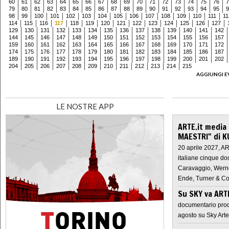
60
61
62
63
64
65
66
67
68
69
70
71
72
73
74
75
76
7
79
80
81
82
83
84
85
86
87
88
89
90
91
92
93
94
95
9
98
99
100
101
102
103
104
105
106
107
108
109
110
111
11
114
115
116
117
118
119
120
121
122
123
124
125
126
127
129
130
131
132
133
134
135
136
137
138
139
140
141
142
144
145
146
147
148
149
150
151
152
153
154
155
156
157
159
160
161
162
163
164
165
166
167
168
169
170
171
172
174
175
176
177
178
179
180
181
182
183
184
185
186
187
189
190
191
192
193
194
195
196
197
198
199
200
201
202
204
205
206
207
208
209
210
211
212
213
214
215
AGGIUNGI E
LE NOSTRE APP
ARTE.it media
MAESTRI" di K
20 aprile 2027, A
italiane cinque do
Caravaggio, Werne
Ende, Turner & Co
Su SKY va AR
documentario prod
agosto su Sky Arte