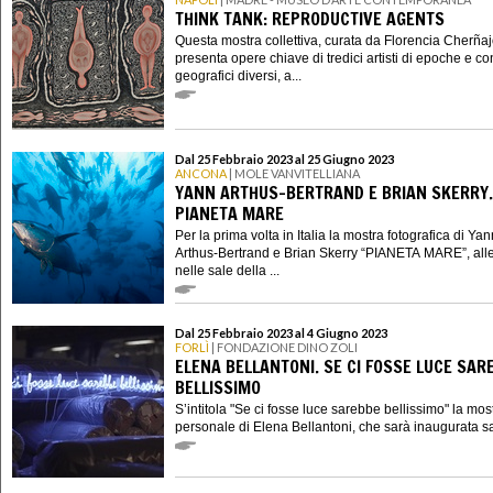
THINK TANK: REPRODUCTIVE AGENTS
Questa mostra collettiva, curata da Florencia Cherñaj
presenta opere chiave di tredici artisti di epoche e co
geografici diversi, a...
Dal 25 Febbraio 2023 al 25 Giugno 2023
ANCONA
| MOLE VANVITELLIANA
YANN ARTHUS-BERTRAND E BRIAN SKERRY.
PIANETA MARE
Per la prima volta in Italia la mostra fotografica di Yan
Arthus-Bertrand e Brian Skerry “PIANETA MARE”, alle
nelle sale della ...
Dal 25 Febbraio 2023 al 4 Giugno 2023
FORLÌ
| FONDAZIONE DINO ZOLI
ELENA BELLANTONI. SE CI FOSSE LUCE SAR
BELLISSIMO
S’intitola "Se ci fosse luce sarebbe bellissimo" la mos
personale di Elena Bellantoni, che sarà inaugurata sa