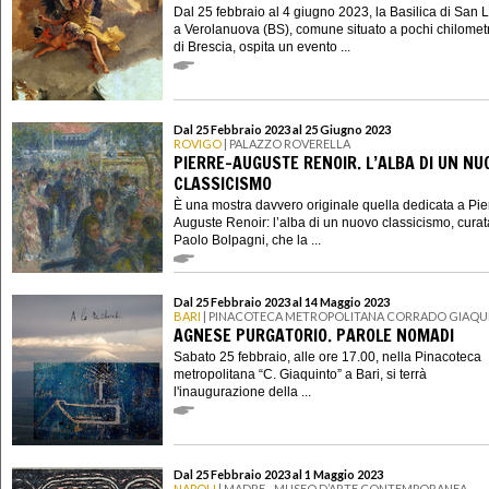
Dal 25 febbraio al 4 giugno 2023, la Basilica di San 
a Verolanuova (BS), comune situato a pochi chilometr
di Brescia, ospita un evento ...
Dal 25 Febbraio 2023 al 25 Giugno 2023
ROVIGO
| PALAZZO ROVERELLA
PIERRE-AUGUSTE RENOIR. L’ALBA DI UN NU
CLASSICISMO
È una mostra davvero originale quella dedicata a Pie
Auguste Renoir: l’alba di un nuovo classicismo, cura
Paolo Bolpagni, che la ...
Dal 25 Febbraio 2023 al 14 Maggio 2023
BARI
| PINACOTECA METROPOLITANA CORRADO GIAQU
AGNESE PURGATORIO. PAROLE NOMADI
Sabato 25 febbraio, alle ore 17.00, nella Pinacoteca
metropolitana “C. Giaquinto” a Bari, si terrà
l'inaugurazione della ...
Dal 25 Febbraio 2023 al 1 Maggio 2023
NAPOLI
| MADRE - MUSEO D’ARTE CONTEMPORANEA