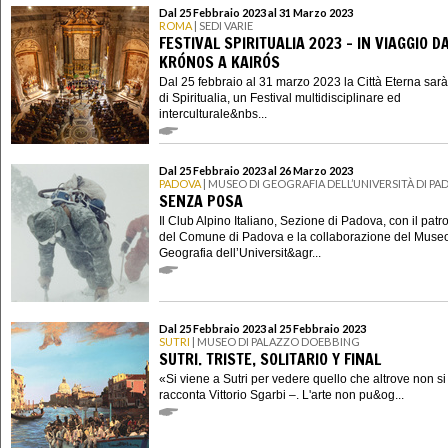
Dal 25 Febbraio 2023 al 31 Marzo 2023
ROMA
| SEDI VARIE
FESTIVAL SPIRITUALIA 2023 - IN VIAGGIO D
KRÓNOS A KAIRÓS
Dal 25 febbraio al 31 marzo 2023 la Città Eterna sar
di Spiritualia, un Festival multidisciplinare ed
interculturale&nbs...
Dal 25 Febbraio 2023 al 26 Marzo 2023
PADOVA
| MUSEO DI GEOGRAFIA DELL’UNIVERSITÀ DI PA
SENZA POSA
Il Club Alpino Italiano, Sezione di Padova, con il patr
del Comune di Padova e la collaborazione del Museo
Geografia dell’Universit&agr...
Dal 25 Febbraio 2023 al 25 Febbraio 2023
SUTRI
| MUSEO DI PALAZZO DOEBBING
SUTRI. TRISTE, SOLITARIO Y FINAL
«Si viene a Sutri per vedere quello che altrove non s
racconta Vittorio Sgarbi –. L'arte non pu&og...