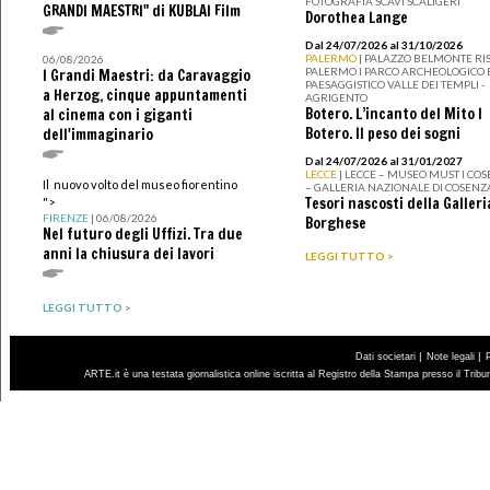
FOTOGRAFIA SCAVI SCALIGERI
GRANDI MAESTRI" di KUBLAI Film
Dorothea Lange
Dal 24/07/2026 al 31/10/2026
PALERMO
| PALAZZO BELMONTE RIS
06/08/2026
PALERMO I PARCO ARCHEOLOGICO 
I Grandi Maestri: da Caravaggio
PAESAGGISTICO VALLE DEI TEMPLI -
a Herzog, cinque appuntamenti
AGRIGENTO
Botero. L’incanto del Mito I
al cinema con i giganti
Botero. Il peso dei sogni
dell'immaginario
Dal 24/07/2026 al 31/01/2027
LECCE
| LECCE – MUSEO MUST I CO
Il nuovo volto del museo fiorentino
– GALLERIA NAZIONALE DI COSENZ
Tesori nascosti della Galleri
">
FIRENZE
| 06/08/2026
Borghese
Nel futuro degli Uffizi. Tra due
anni la chiusura dei lavori
LEGGI TUTTO >
LEGGI TUTTO >
|
|
Dati societari
Note legali
ARTE.it è una testata giornalistica online iscritta al Registro della Stampa presso il Trib