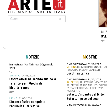
GIUS
(PEL
N
OTIZIE
M
OSTRE
Dal 30/07/2026 al 01/11/2026
In mostra al MarTa fino al 10 gennaio
VERONA
| CENTRO INTERNAZIONAL
2027
FOTOGRAFIA SCAVI SCALIGERI
">
Dorothea Lange
TARANTO
| 04/08/2026
Essere atleti nel mondo antico. A
Dal 24/07/2026 al 31/10/2026
PALERMO
| PALAZZO BELMONTE RIS
Taranto, per i Giochi del
PALERMO I PARCO ARCHEOLOGICO 
Mediterraneo
PAESAGGISTICO VALLE DEI TEMPLI -
AGRIGENTO
Botero. L’incanto del Mito I
Botero. Il peso dei sogni
UDINE
| 01/08/2026
L'Impero Assiro conquista
Dal 24/07/2026 al 31/01/2027
l'Aquileia Film Festival