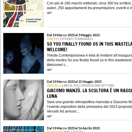
Con più di 180 marchi editoriali, circa 300 tra scrittori,
autori, 250 appuntamenti tra presentazioni, eventi e in
Dal 10 Marzo 2023 al 5 Maggio 2023
TRIESTE
| STUDIO TOMMASEO
SO YOU FINALLY FOUND US IN THIS WASTEL
WELCOME!
Trieste Contemporanea è lieta di invitarvi all’inaugur
della mostra So you finally found us in this wasteland
Welcome! c...
Dal 10 Marzo 2023 al 21 Maggio 2023
VERCELLI
| ARCA / EX CHIESA DI SAN VITTORE
GIACOMO MANZÙ. LA SCULTURA È UN RAGGI
LUNA
Sarà una grande retrospettiva riservata a Giacomo 
l’evento espositivo della primavera del 2023 propost
Vercelli.Ad annunc...
Dal 10 Marzo 2023 al 16 Aprile 2023
TORINO
| CAVALLERIZZA