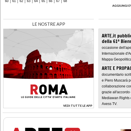
60
61
62
63
64
65
66
67
68
AGGIUNGI E
LE NOSTRE APP
ARTE.it pubbli
della 61ª Bien
occasione dell'ape
Internazionale d'A
Mappa Geopolitica
ARTE E PROPAG
documentario scrit
e Piero Muscarà pe
collaborazione con
grazie all'accordo 
Mediawan Rights c
Axess TV.
VEDI TUTTE LE APP
>