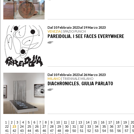
Dal 10 Febbraio 2023 al 19 Marzo 2023
VENEZIA
| SPAZIO PUNCH
PAREIDOLIA. I SEE FACES EVERYWHERE
Dal 10 Febbraio 2023 al 26 Marzo 2023
MILANO
| TRIENNALE MILANO
DIACHRONICLES. GIULIA PARLATO
1
2
3
4
5
6
7
8
9
10
11
12
13
14
15
16
17
18
19
2
22
23
24
25
26
27
28
29
30
31
32
33
34
35
36
37
38
3
41
42
43
44
45
46
47
48
49
50
51
52
53
54
55
56
57
5