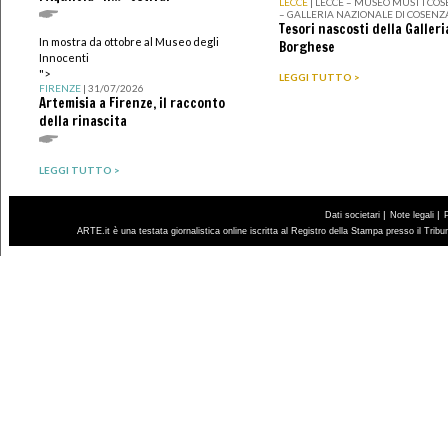
LECCE
| LECCE – MUSEO MUST I CO
– GALLERIA NAZIONALE DI COSENZ
Tesori nascosti della Galleri
In mostra da ottobre al Museo degli
Borghese
Innocenti
">
LEGGI TUTTO >
FIRENZE
| 31/07/2026
Artemisia a Firenze, il racconto
della rinascita
LEGGI TUTTO >
|
|
Dati societari
Note legali
ARTE.it è una testata giornalistica online iscritta al Registro della Stampa presso il Trib