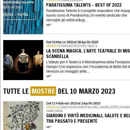
PARATISSIMA TALENTS - BEST OF 2022
Paratissima Talents è il progetto espositivo che inau
nuovo corso di Paratissima.Un evento dedicato che
raccoglie gli artisti pi&ug...
Dal 10 Marzo 2023 al 28 Aprile 2023
VENEZIA
| MAGAZZINO DEL SALE 3
LA SCENA MAGICA. L'ARTE TEATRALE DI MI
SCANDELLA
L’Istituto per il Teatro e il Melodramma della Fondazi
Giorgio Cini organizza con l’Accademia di Belle Arti d
Venezia un omaggio all&r...
TUTTE LE
MOSTRE
DEL 10 MARZO 2023
Dal 11 Febbraio 2023 al 2 Aprile 2023
VENEZIA
| SALE MONUMENTALI DELLA BIBLIOTECA NAZ
MARCIANA
GIARDINI E VIRTÙ MEDICINALI, SALUTE E BE
TRA PASSATO E PRESENTE