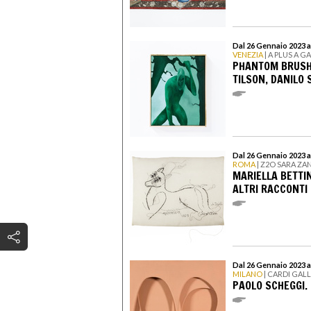
Dal 26 Gennaio 2023 a
VENEZIA
| A PLUS A G
PHANTOM BRUSH
TILSON, DANILO 
Dal 26 Gennaio 2023 a
ROMA
| Z2O SARA ZA
MARIELLA BETTIN
ALTRI RACCONTI
Dal 26 Gennaio 2023 al
MILANO
| CARDI GAL
PAOLO SCHEGGI.