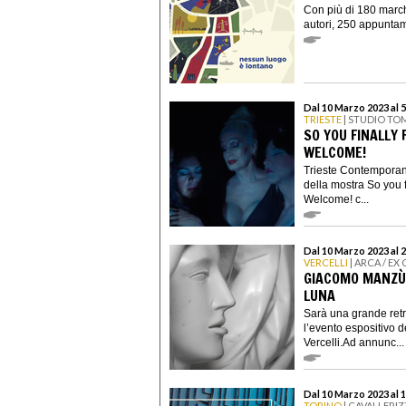
Con più di 180 marchi 
autori, 250 appuntame
Dal 10 Marzo 2023 al 
TRIESTE
| STUDIO T
SO YOU FINALLY 
WELCOME!
Trieste Contemporanea
della mostra So you f
Welcome! c...
Dal 10 Marzo 2023 al 
VERCELLI
| ARCA / EX
GIACOMO MANZÙ.
LUNA
Sarà una grande ret
l’evento espositivo 
Vercelli.Ad annunc...
Dal 10 Marzo 2023 al 1
TORINO
| CAVALLERI