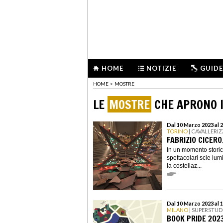
HOME
NOTIZIE
GUIDE
HOME
>
MOSTRE
LE
MOSTRE
CHE APRONO I
Dal 10 Marzo 2023 al 2
TORINO
| CAVALLERI
FABRIZIO CICERO
In un momento storico
spettacolari scie lum
la costellaz...
Dal 10 Marzo 2023 al 
MILANO
| SUPERSTUD
BOOK PRIDE 202