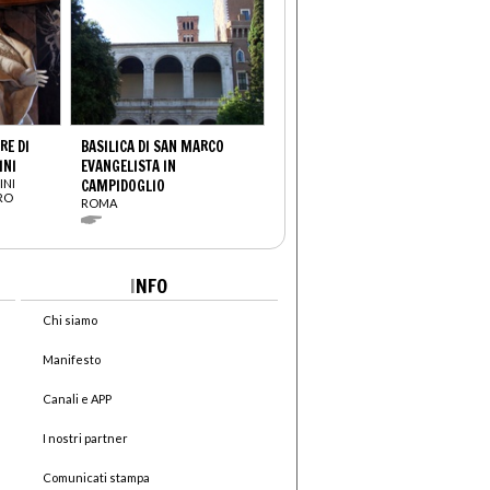
E DI
BASILICA DI SAN MARCO
INI
EVANGELISTA IN
INI
CAMPIDOGLIO
TRO
ROMA
I
NFO
Chi siamo
Manifesto
Canali e APP
I nostri partner
Comunicati stampa