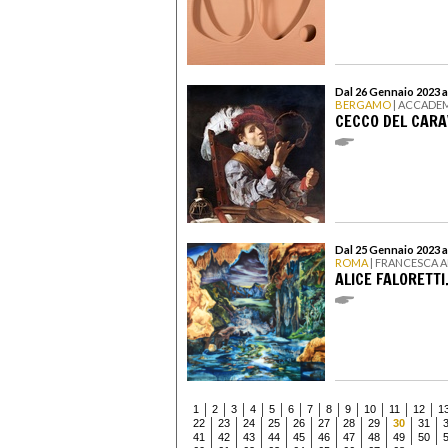
Dal 26 Gennaio 2023 a
BERGAMO
| ACCADE
CECCO DEL CARA
Dal 25 Gennaio 2023 a
ROMA
| FRANCESCA 
ALICE FALORETTI
1
2
3
4
5
6
7
8
9
10
11
12
1
22
23
24
25
26
27
28
29
30
31
41
42
43
44
45
46
47
48
49
50