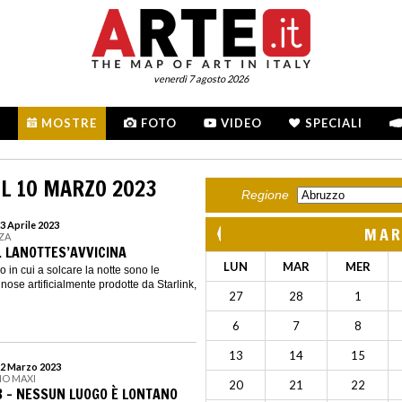
venerdì 7 agosto 2026
MOSTRE
FOTO
VIDEO
SPECIALI
L 10 MARZO 2023
Regione
3 Aprile 2023
MAR
ZZA
. LANOTTES’AVVICINA
LUN
MAR
MER
 in cui a solcare la notte sono le
inose artificialmente prodotte da Starlink,
27
28
1
6
7
8
13
14
15
12 Marzo 2023
IO MAXI
20
21
22
3 - NESSUN LUOGO È LONTANO