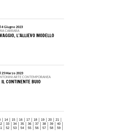
l 4 Giugno 2023
MIA CARRARA
VAGGIO, L’ALLIEVO MODELLO
l 25 Marzo 2023
ANTONINI ARTE CONTEMPORANEA
. IL CONTINENTE BUIO
3
14
15
16
17
18
19
20
21
32
33
34
35
36
37
38
39
40
51
52
53
54
55
56
57
58
59