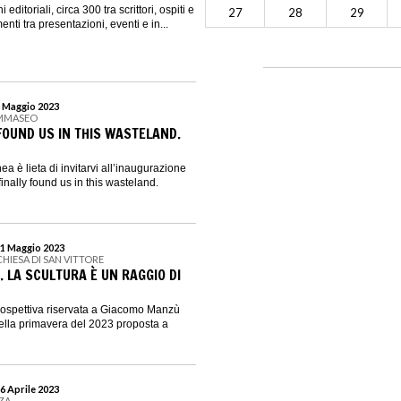
editoriali, circa 300 tra scrittori, ospiti e
27
28
29
nti tra presentazioni, eventi e in...
5 Maggio 2023
OMMASEO
FOUND US IN THIS WASTELAND.
 è lieta di invitarvi all’inaugurazione
inally found us in this wasteland.
21 Maggio 2023
 CHIESA DI SAN VITTORE
 LA SCULTURA È UN RAGGIO DI
rospettiva riservata a Giacomo Manzù
della primavera del 2023 proposta a
6 Aprile 2023
ZZA