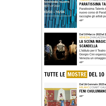
PARATISSIMA TA
Paratissima Talents 
nuovo corso di Para
raccoglie gli artisti p
Dal 10 Marzo 2023 al 2
VENEZIA
| MAGAZZINO
LA SCENA MAGICA
SCANDELLA
L’Istituto per il Tea
Giorgio Cini organizz
Venezia un omaggio a
TUTTE LE
MOSTRE
DEL 10
Dal 26 Gennaio 2023 a
MILANO
| OSART GAL
FENI CHULUMANC