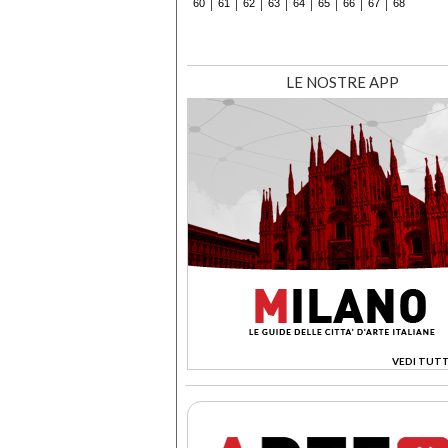
60
61
62
63
64
65
66
67
68
LE NOSTRE APP
VEDI TUTT
>