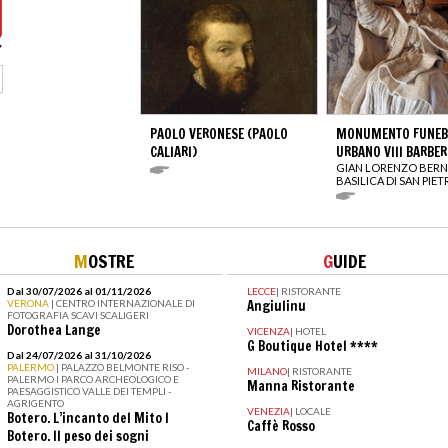
PAOLO VERONESE (PAOLO
MONUMENTO FUNEBR
CALIARI)
URBANO VIII BARBER
GIAN LORENZO BERN
BASILICA DI SAN PIE
M
OSTRE
G
UIDE
Dal 30/07/2026 al 01/11/2026
LECCE
|
RISTORANTE
VERONA
| CENTRO INTERNAZIONALE DI
Angiulinu
FOTOGRAFIA SCAVI SCALIGERI
Dorothea Lange
VICENZA
|
HOTEL
G Boutique Hotel ****
Dal 24/07/2026 al 31/10/2026
PALERMO
| PALAZZO BELMONTE RISO -
MILANO
|
RISTORANTE
PALERMO I PARCO ARCHEOLOGICO E
Manna Ristorante
PAESAGGISTICO VALLE DEI TEMPLI -
AGRIGENTO
VENEZIA
|
LOCALE
Botero. L’incanto del Mito I
Caffè Rosso
Botero. Il peso dei sogni