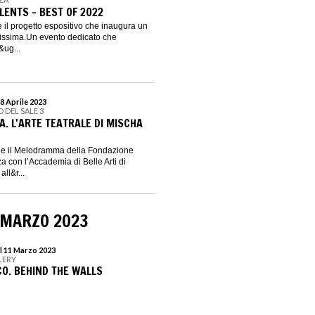
LENTS - BEST OF 2022
è il progetto espositivo che inaugura un
tissima.Un evento dedicato che
i&ug...
8 Aprile 2023
 DEL SALE 3
. L'ARTE TEATRALE DI MISCHA
tro e il Melodramma della Fondazione
a con l’Accademia di Belle Arti di
ll&r...
 MARZO 2023
l 11 Marzo 2023
LERY
O. BEHIND THE WALLS