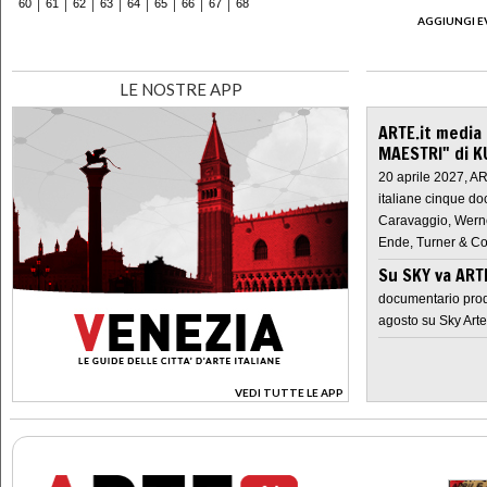
60
61
62
63
64
65
66
67
68
AGGIUNGI E
LE NOSTRE APP
ARTE.it media
MAESTRI" di K
20 aprile 2027, A
italiane cinque do
Caravaggio, Werne
Ende, Turner & Co
Su SKY va AR
documentario prod
agosto su Sky Arte
VEDI TUTTE LE APP
>