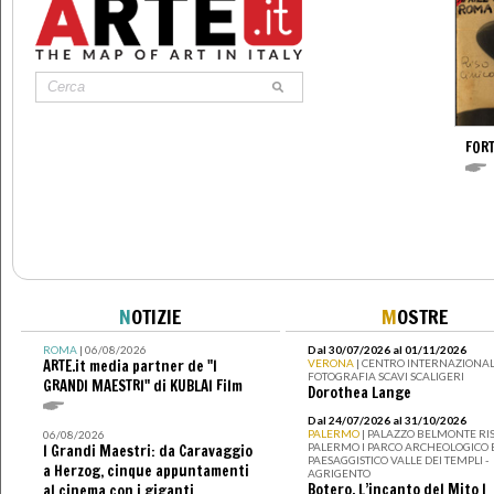
FOR
N
OTIZIE
M
OSTRE
ROMA
| 06/08/2026
Dal 30/07/2026 al 01/11/2026
ARTE.it media partner de "I
VERONA
| CENTRO INTERNAZIONAL
FOTOGRAFIA SCAVI SCALIGERI
GRANDI MAESTRI" di KUBLAI Film
Dorothea Lange
Dal 24/07/2026 al 31/10/2026
PALERMO
| PALAZZO BELMONTE RIS
06/08/2026
PALERMO I PARCO ARCHEOLOGICO 
I Grandi Maestri: da Caravaggio
PAESAGGISTICO VALLE DEI TEMPLI -
a Herzog, cinque appuntamenti
AGRIGENTO
Botero. L’incanto del Mito I
al cinema con i giganti