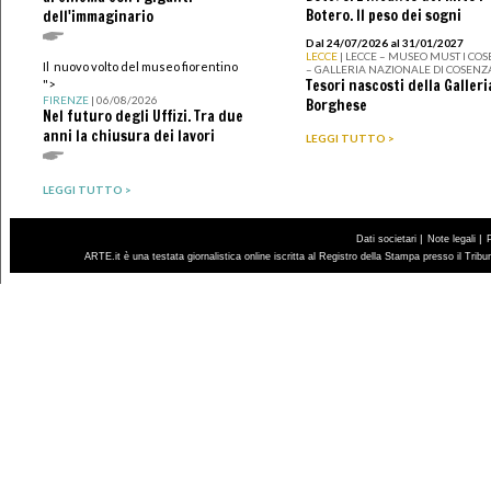
Botero. Il peso dei sogni
dell'immaginario
Dal 24/07/2026 al 31/01/2027
LECCE
| LECCE – MUSEO MUST I CO
Il nuovo volto del museo fiorentino
– GALLERIA NAZIONALE DI COSENZ
Tesori nascosti della Galleri
">
FIRENZE
| 06/08/2026
Borghese
Nel futuro degli Uffizi. Tra due
anni la chiusura dei lavori
LEGGI TUTTO >
LEGGI TUTTO >
|
|
Dati societari
Note legali
ARTE.it è una testata giornalistica online iscritta al Registro della Stampa presso il Trib