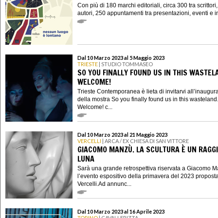
Con più di 180 marchi editoriali, circa 300 tra scrittori,
autori, 250 appuntamenti tra presentazioni, eventi e in
Dal 10 Marzo 2023 al 5 Maggio 2023
TRIESTE
| STUDIO TOMMASEO
SO YOU FINALLY FOUND US IN THIS WASTEL
WELCOME!
Trieste Contemporanea è lieta di invitarvi all’inaugur
della mostra So you finally found us in this wasteland
Welcome! c...
Dal 10 Marzo 2023 al 21 Maggio 2023
VERCELLI
| ARCA / EX CHIESA DI SAN VITTORE
GIACOMO MANZÙ. LA SCULTURA È UN RAGGI
LUNA
Sarà una grande retrospettiva riservata a Giacomo 
l’evento espositivo della primavera del 2023 propost
Vercelli.Ad annunc...
Dal 10 Marzo 2023 al 16 Aprile 2023
TORINO
| CAVALLERIZZA