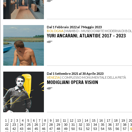
Dal 1 Febbraio 2022 al 7 Maggio 2023
BOLOGNA
| MAMBO – MUSEO D’ARTE MODERNA DI B
YURI ANCARANI. ATLANTIDE 2017 - 2023
Dal 1 Settembre 2021 al 30 Aprile 2023
VENEZIA
| COMPLESSO MONUMENTALE DELLA PIETÀ
MODIGLIANI OPERA VISION
1
2
3
4
5
6
7
8
9
10
11
12
13
14
15
16
17
18
19
2
22
23
24
25
26
27
28
29
30
31
32
33
34
35
36
37
38
3
41
42
43
44
45
46
47
48
49
50
51
52
53
54
55
56
57
5