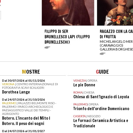
FILIPPO DI SER
RAGAZZO CON LA CA
BRUNELLESCO LAPI (FILIPPO
DI FRUTTA
BRUNELLESCHI)
MICHELANGELO MERI
(CARAVAGGIO)
GALLERIA BORGHESE
M
OSTRE
G
UIDE
Dal 30/07/2026 al 01/11/2026
VENEZIA
|
OPERA
VERONA
| CENTRO INTERNAZIONALE DI
Le pie Donne
FOTOGRAFIA SCAVI SCALIGERI
Dorothea Lange
ROMA
|
CHIESA
Chiesa di Sant’Ignazio di Loyola
Dal 24/07/2026 al 31/10/2026
PALERMO
| PALAZZO BELMONTE RISO -
PALERMO
|
OPERA
PALERMO I PARCO ARCHEOLOGICO E
Trionfo dell'ordine Domenicano
PAESAGGISTICO VALLE DEI TEMPLI -
AGRIGENTO
CASERTA
|
NEGOZIO
Botero. L’incanto del Mito I
Le Fornaci Ceramica Artistica e
Botero. Il peso dei sogni
Tradizionale
Dal 24/07/2026 al 31/01/2027