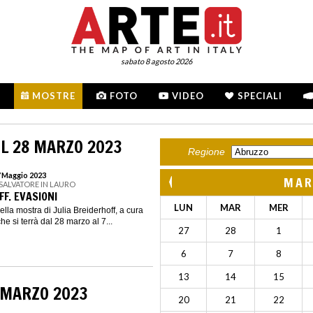
sabato 8 agosto 2026
MOSTRE
FOTO
VIDEO
SPECIALI
L 28 MARZO 2023
Regione
7 Maggio 2023
MAR
 SALVATORE IN LAURO
FF. EVASIONI
LUN
MAR
MER
 della mostra di Julia Breiderhoff, a cura
e si terrà dal 28 marzo al 7...
27
28
1
6
7
8
13
14
15
 MARZO 2023
20
21
22