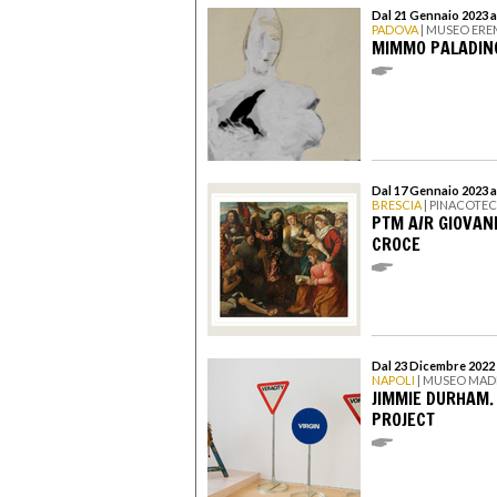
Dal 21 Gennaio 2023 al
PADOVA
| MUSEO ERE
MIMMO PALADINO
Dal 17 Gennaio 2023 a
BRESCIA
| PINACOTE
PTM A/R GIOVANN
CROCE
Dal 23 Dicembre 2022 
NAPOLI
| MUSEO MAD
JIMMIE DURHAM.
PROJECT