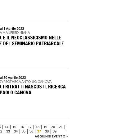
l 1 Aprile 2023
CA MANFREDINIANA
 E IL NEOCLASSICISMO NELLE
E DEL SEMINARIO PATRIARCALE
al 30 Aprile 2023
 GYPSOTHECA ANTONIO CANOVA
 I RITRATTI NASCOSTI. RICERCA
N PAOLO CANOVA
3
14
15
16
17
18
19
20
21
32
33
34
35
36
37
38
39
AGGIUNGI EVENTO >