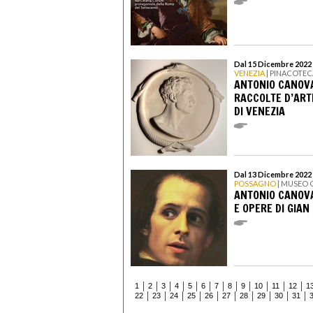
Dal 15 Dicembre 2022 a
VENEZIA
| PINACOTE
ANTONIO CANOVA
RACCOLTE D’ART
DI VENEZIA
Dal 13 Dicembre 2022 
POSSAGNO
| MUSEO
ANTONIO CANOVA
E OPERE DI GIA
1
2
3
4
5
6
7
8
9
10
11
12
1
22
23
24
25
26
27
28
29
30
31