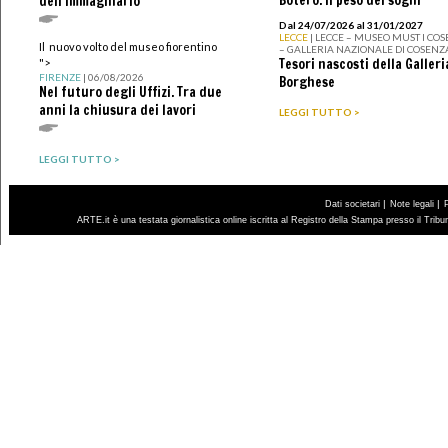
dell'immaginario
Dal 24/07/2026 al 31/01/2027
LECCE
| LECCE – MUSEO MUST I CO
Il nuovo volto del museo fiorentino
– GALLERIA NAZIONALE DI COSENZ
Tesori nascosti della Galleri
">
FIRENZE
| 06/08/2026
Borghese
Nel futuro degli Uffizi. Tra due
anni la chiusura dei lavori
LEGGI TUTTO >
LEGGI TUTTO >
|
|
Dati societari
Note legali
ARTE.it è una testata giornalistica online iscritta al Registro della Stampa presso il Trib