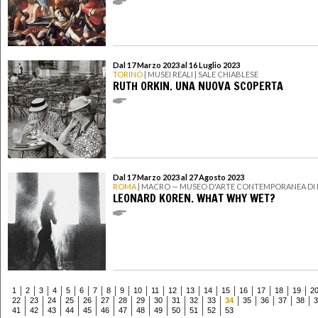
Dal 17 Marzo 2023 al 16 Luglio 2023
TORINO
| MUSEI REALI | SALE CHIABLESE
RUTH ORKIN. UNA NUOVA SCOPERTA
Dal 17 Marzo 2023 al 27 Agosto 2023
ROMA
| MACRO — MUSEO D'ARTE CONTEMPORANEA DI
LEONARD KOREN. WHAT WHY WET?
1
2
3
4
5
6
7
8
9
10
11
12
13
14
15
16
17
18
19
2
22
23
24
25
26
27
28
29
30
31
32
33
34
35
36
37
38
3
41
42
43
44
45
46
47
48
49
50
51
52
53