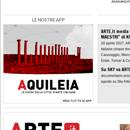
AGGIUNGI E
LE NOSTRE APP
ARTE.it media
MAESTRI" di K
20 aprile 2027, A
italiane cinque do
Caravaggio, Werne
Ende, Turner & Co
Su SKY va AR
documentario prod
agosto su Sky Arte
VEDI TUTTE LE APP
>