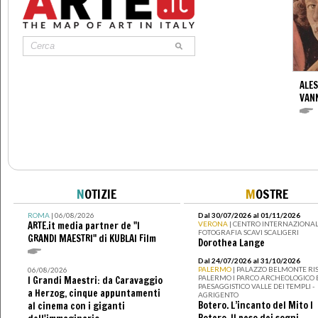
ALES
VANN
N
OTIZIE
M
OSTRE
ROMA
| 06/08/2026
Dal 30/07/2026 al 01/11/2026
ARTE.it media partner de "I
VERONA
| CENTRO INTERNAZIONAL
FOTOGRAFIA SCAVI SCALIGERI
GRANDI MAESTRI" di KUBLAI Film
Dorothea Lange
Dal 24/07/2026 al 31/10/2026
PALERMO
| PALAZZO BELMONTE RIS
06/08/2026
PALERMO I PARCO ARCHEOLOGICO 
I Grandi Maestri: da Caravaggio
PAESAGGISTICO VALLE DEI TEMPLI -
a Herzog, cinque appuntamenti
AGRIGENTO
Botero. L’incanto del Mito I
al cinema con i giganti
Botero. Il peso dei sogni