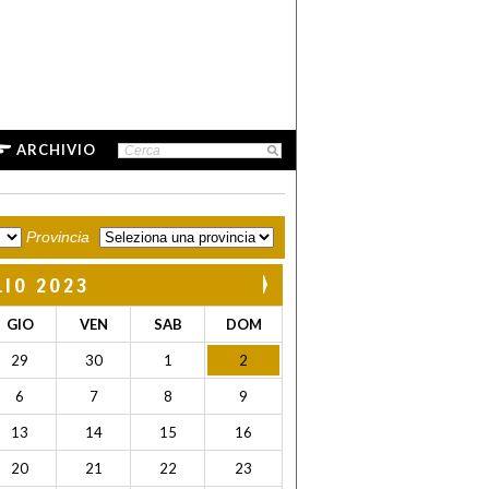
ARCHIVIO
Provincia
LIO 2023
GIO
VEN
SAB
DOM
29
30
1
2
6
7
8
9
13
14
15
16
20
21
22
23