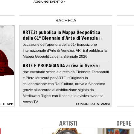
AGGIUNGI EVENTO >
BACHECA
ARTE.it pubblica la Mappa Geopolitica
della 61ª Biennale d'Arte di Venezia
In
occasione dell'apertura della 61ª Esposizione
Internazionale d'Arte di Venezia, ARTE.it pubblica la
Mappa Geopolitica della Biennale 2026
ARTE E PROPAGANDA arriva in Svezia
Il
documentario scritto e diretto da Eleonora Zamparutti
e Piero Muscarà per ARTE.it Originals in
collaborazione con Rai Cultura, arriva a Stoccolma
grazie all'accordo di distribuzione siglato da
Mediawan Rights con il canale televisivo svedese
Axess TV.
E LE APP
COMUNICATI STAMPA
>
ARTISTI
OPERE