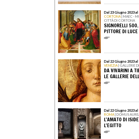
Dal 23 Giugno 2023 al
CORTONA
| MAEC - 
CITTÀ DI CORTONA
SIGNORELLI 500
PITTORE DI LUCE
Dal 22 Giugno 2023 al
VENEZIA
| GALLERIE 
DA VIVARINI A T
LE GALLERIE DE
Dal 22 Giugno 2023 al
ROMA
| DOMUS AURE
L'AMATO DI ISID
L'EGITTO