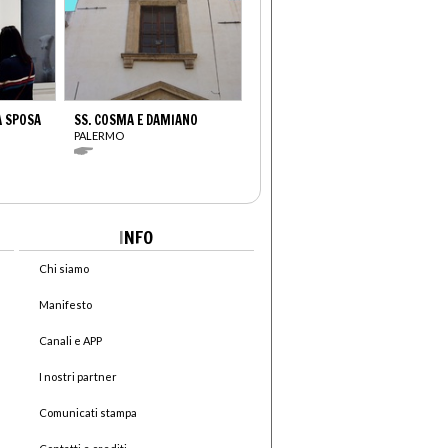
A SPOSA
SS. COSMA E DAMIANO
PALERMO
I
NFO
Chi siamo
Manifesto
Canali e APP
I nostri partner
Comunicati stampa