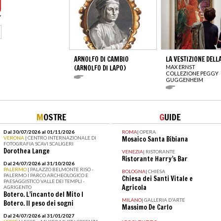
ARNOLFO DI CAMBIO
LA VESTIZIONE DELL
(ARNOLFO DI LAPO)
MAX ERNST
COLLEZIONE PEGGY
GUGGENHEIM
M
OSTRE
G
UIDE
Dal 30/07/2026 al 01/11/2026
ROMA
|
OPERA
VERONA
| CENTRO INTERNAZIONALE DI
Mosaico Santa Bibiana
FOTOGRAFIA SCAVI SCALIGERI
Dorothea Lange
VENEZIA
|
RISTORANTE
Ristorante Harry’s Bar
Dal 24/07/2026 al 31/10/2026
PALERMO
| PALAZZO BELMONTE RISO -
BOLOGNA
|
CHIESA
PALERMO I PARCO ARCHEOLOGICO E
Chiesa dei Santi Vitale e
PAESAGGISTICO VALLE DEI TEMPLI -
Agricola
AGRIGENTO
Botero. L’incanto del Mito I
MILANO
|
GALLERIA D'ARTE
Botero. Il peso dei sogni
Massimo De Carlo
Dal 24/07/2026 al 31/01/2027