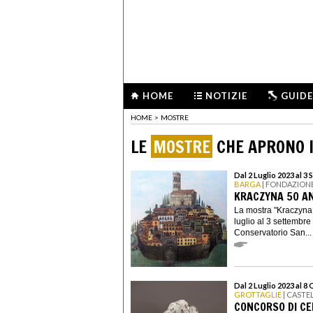
HOME
NOTIZIE
GUIDE
HOME
>
MOSTRE
LE
MOSTRE
CHE APRONO I
Dal 2 Luglio 2023 al 3
BARGA
| FONDAZION
KRACZYNA 50 AN
La mostra "Kraczyna
luglio al 3 settembr
Conservatorio San...
Dal 2 Luglio 2023 al 8
GROTTAGLIE
| CASTE
CONCORSO DI C