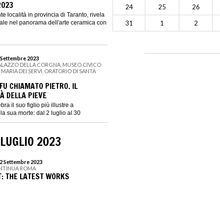
2023
24
25
26
te località in provincia di Taranto, rivela
nale nel panorama dell'arte ceramica con
31
1
2
0 Settembre 2023
PALAZZO DELLA CORGNA, MUSEO CIVICO
MARIA DEI SERVI, ORATORIO DI SANTA
 FU CHIAMATO PIETRO. IL
À DELLA PIEVE
ra il suo figlio più illustre a
a sua morte: dal 2 luglio al 30
 LUGLIO 2023
 2 Settembre 2023
ONTINUA ROMA
T: THE LATEST WORKS