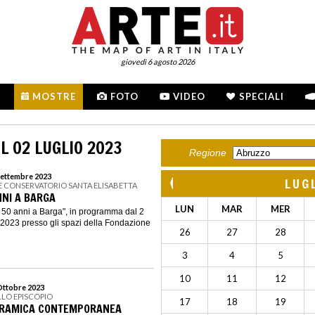
giovedì 6 agosto 2026
MOSTRE
FOTO
VIDEO
SPECIALI
L 02 LUGLIO 2023
Regione
 Settembre 2023
LUG
E CONSERVATORIO SANTA ELISABETTA
NI A BARGA
LUN
MAR
MER
 50 anni a Barga", in programma dal 2
e 2023 presso gli spazi della Fondazione
26
27
28
3
4
5
10
11
12
 Ottobre 2023
LLO EPISCOPIO
17
18
19
ERAMICA CONTEMPORANEA