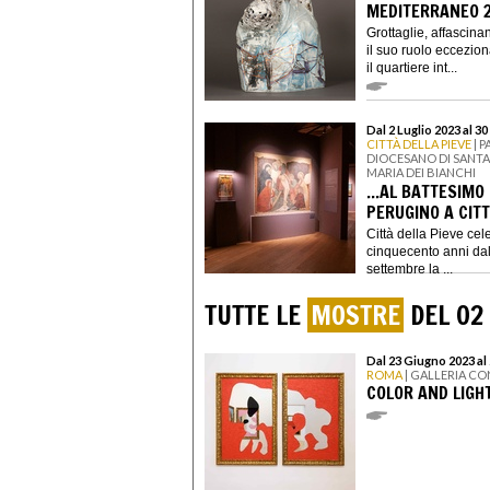
MEDITERRANEO 
Grottaglie, affascinan
il suo ruolo eccezio
il quartiere int...
Dal 2 Luglio 2023 al 3
CITTÀ DELLA PIEVE
| 
DIOCESANO DI SANTA 
MARIA DEI BIANCHI
...AL BATTESIMO
PERUGINO A CITT
Città della Pieve celeb
cinquecento anni dall
settembre la ...
TUTTE LE
MOSTRE
DEL 02
Dal 23 Giugno 2023 al
ROMA
| GALLERIA C
COLOR AND LIGH