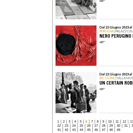
Dal 22 Giugno 2023 al
PERUGIA
| PALAZZO 
NERO PERUGINO 
Dal 22 Giugno 2023 a
RICCIONE
| VILLA MU
UN CERTAIN ROB
1
2
3
4
5
6
7
8
9
10
11
12
1
22
23
24
25
26
27
28
29
30
31
41
42
43
44
45
46
47
48
49