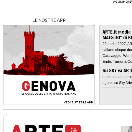
AGGIUNGI E
LE NOSTRE APP
ARTE.it media
MAESTRI" di K
20 aprile 2027, A
italiane cinque do
Caravaggio, Werne
Ende, Turner & Co
Su SKY va AR
documentario prod
agosto su Sky Arte
VEDI TUTTE LE APP
>