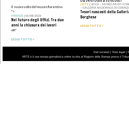
Dal 24/07/2026 al 31/01/2027
LECCE
| LECCE – MUSEO MUST I CO
Il nuovo volto del museo fiorentino
– GALLERIA NAZIONALE DI COSENZ
Tesori nascosti della Galleri
">
FIRENZE
| 06/08/2026
Borghese
Nel futuro degli Uffizi. Tra due
anni la chiusura dei lavori
LEGGI TUTTO >
LEGGI TUTTO >
|
|
Dati societari
Note legali
ARTE.it è una testata giornalistica online iscritta al Registro della Stampa presso il Trib