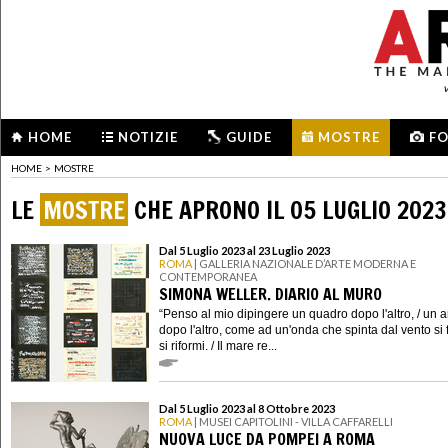
HOME
NOTIZIE
GUIDE
MOSTRE
F
HOME
>
MOSTRE
LE
MOSTRE
CHE APRONO IL 05 LUGLIO 2023
Dal 5 Luglio 2023 al 23 Luglio 2023
ROMA
| GALLERIA NAZIONALE D’ARTE MODERNA E
CONTEMPORANEA
SIMONA WELLER. DIARIO AL MURO
“Penso al mio dipingere un quadro dopo l'altro, / un 
dopo l'altro, come ad un'onda che spinta dal vento si 
si riformi. / Il mare re...
Dal 5 Luglio 2023 al 8 Ottobre 2023
ROMA
| MUSEI CAPITOLINI - VILLA CAFFARELLI
NUOVA LUCE DA POMPEI A ROMA