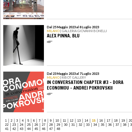
Dal 25 Maggio 2023 al 8 Luglio 2023
MILANO
| GALLERIA GIOVANNI BONELLI
ALEX PINNA. BLU
Dal 23 Maggio 2023 al 7 Luglio 2023
MILANO
| RIBOT GALLERY
IN CONVERSATION CHAPTER #3 - DORA
ECONOMOU - ANDREI POKROVSKII
1
2
3
4
5
6
7
8
9
10
11
12
13
14
15
16
17
18
19
2
22
23
24
25
26
27
28
29
30
31
32
33
34
35
36
37
38
3
41
42
43
44
45
46
47
48