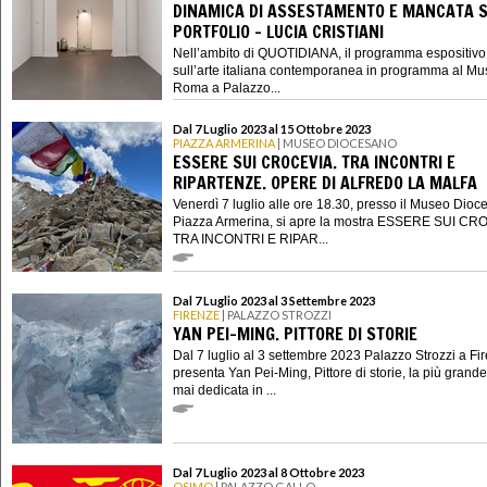
DINAMICA DI ASSESTAMENTO E MANCATA S
PORTFOLIO - LUCIA CRISTIANI
Nell’ambito di QUOTIDIANA, il programma espositivo
sull’arte italiana contemporanea in programma al Mu
Roma a Palazzo...
Dal 7 Luglio 2023 al 15 Ottobre 2023
PIAZZA ARMERINA
| MUSEO DIOCESANO
ESSERE SUI CROCEVIA. TRA INCONTRI E
RIPARTENZE. OPERE DI ALFREDO LA MALFA
Venerdì 7 luglio alle ore 18.30, presso il Museo Dioc
Piazza Armerina, si apre la mostra ESSERE SUI CR
TRA INCONTRI E RIPAR...
Dal 7 Luglio 2023 al 3 Settembre 2023
FIRENZE
| PALAZZO STROZZI
YAN PEI-MING. PITTORE DI STORIE
Dal 7 luglio al 3 settembre 2023 Palazzo Strozzi a Fi
presenta Yan Pei-Ming, Pittore di storie, la più grand
mai dedicata in ...
Dal 7 Luglio 2023 al 8 Ottobre 2023
OSIMO
| PALAZZO GALLO