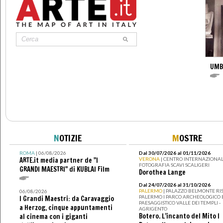
UMB
N
OTIZIE
M
OSTRE
ROMA
| 06/08/2026
Dal 30/07/2026 al 01/11/2026
ARTE.it media partner de "I
VERONA
| CENTRO INTERNAZIONAL
FOTOGRAFIA SCAVI SCALIGERI
GRANDI MAESTRI" di KUBLAI Film
Dorothea Lange
Dal 24/07/2026 al 31/10/2026
PALERMO
| PALAZZO BELMONTE RIS
06/08/2026
PALERMO I PARCO ARCHEOLOGICO 
I Grandi Maestri: da Caravaggio
PAESAGGISTICO VALLE DEI TEMPLI -
a Herzog, cinque appuntamenti
AGRIGENTO
Botero. L’incanto del Mito I
al cinema con i giganti