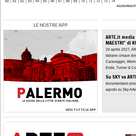
60
61
62
63
64
65
66
67
68
69
70
71
72
73
74
AGGIUNGI E
LE NOSTRE APP
ARTE.it media
MAESTRI" di K
20 aprile 2027, A
italiane cinque do
Caravaggio, Werne
Ende, Turner & Co
Su SKY va AR
documentario prod
agosto su Sky Arte
VEDI TUTTE LE APP
>