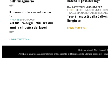
Botero. Il peso dei sogni
dell'immaginario
Dal 24/07/2026 al 31/01/2027
LECCE
| LECCE – MUSEO MUST I CO
Il nuovo volto del museo fiorentino
– GALLERIA NAZIONALE DI COSENZ
Tesori nascosti della Galleri
">
FIRENZE
| 06/08/2026
Borghese
Nel futuro degli Uffizi. Tra due
anni la chiusura dei lavori
LEGGI TUTTO >
LEGGI TUTTO >
|
|
Dati societari
Note legali
ARTE.it è una testata giornalistica online iscritta al Registro della Stampa presso il Trib