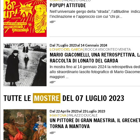
POPUP! ATTITUDE
Nell’universale gergo della “strada”, l’attitudine indic
l’inclinazione e l’approccio con cui “chi pi...
Dal 7 Luglio 2023 al 14 Gennaio 2024
LONATO DEL GARDA
| ROCCA VISCONTEO VENETA
MARIO GIACOMELLI, UNA RETROSPETTIVA. L
RACCOLTA DI LONATO DEL GARDA
In mostra fino al 14 gennaio 2024 la retrospettiva ded
allo straordinario lascito fotografico di Mario Giacomell
maggiori ...
TUTTE LE
MOSTRE
DEL 07 LUGLIO 2023
Dal 22 Aprile 2023 al 23 Luglio 2023
MANTOVA
| PALAZZO DUCALE
UN PITTORE DI GRAN MAESTRIA. IL GRECHE
TORNA A MANTOVA