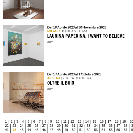
Dal 19 Aprile 2023 al 30 Novembre 2023
MILANO
| BANCA SISTEMA
LAURINA PAPERINA. I WANT TO BELIEVE
Dal 17 Aprile 2023 al 1 Ottobre 2023
ANGERA
| ROCCA DI ANGERA
OLTRE IL BUIO
1
2
3
4
5
6
7
8
9
10
11
12
13
14
15
16
17
18
19
2
22
23
24
25
26
27
28
29
30
31
32
33
34
35
36
37
38
3
41
42
43
44
45
46
47
48
49
50
51
52
53
54
55
56
57
5