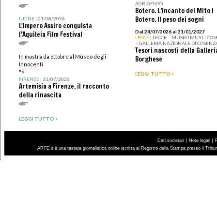
AGRIGENTO
Botero. L’incanto del Mito I
Botero. Il peso dei sogni
UDINE
| 01/08/2026
L'Impero Assiro conquista
Dal 24/07/2026 al 31/01/2027
l'Aquileia Film Festival
LECCE
| LECCE – MUSEO MUST I CO
– GALLERIA NAZIONALE DI COSENZ
Tesori nascosti della Galleri
In mostra da ottobre al Museo degli
Borghese
Innocenti
">
LEGGI TUTTO >
FIRENZE
| 31/07/2026
Artemisia a Firenze, il racconto
della rinascita
LEGGI TUTTO >
|
|
Dati societari
Note legali
ARTE.it è una testata giornalistica online iscritta al Registro della Stampa presso il Trib