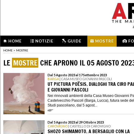
HOME
NOTIZIE
GUIDE
MOSTRE
F
HOME
>
MOSTRE
LE
MOSTRE
CHE APRONO IL 05 AGOSTO 202
Dal 5 Agosto 2023 al 17 Settembre 2023
BARGA
| CASA MUSEO GIOVANNI PASCOLI
UT PICTURA POËSIS. DIALOGHI TRA CIRO P
E GIOVANNI PASCOLI
Nei rinnovati ambienti della Casa Museo Giovanni Pa
Castelvecchio Pascoli (Barga, Lucca), futura sede de
Studi pascoliano, dal 5 agost...
Dal 5 Agosto 2023 al 29 Ottobre 2023
CAROVIGNO
| CASTELLO DI CAROVIGNO
SHOZO SHIMAMOTO. A BERSAGLIO CON LA