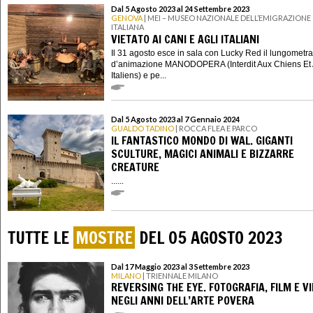
Dal 5 Agosto 2023 al 24 Settembre 2023
GENOVA
| MEI – MUSEO NAZIONALE DELL’EMIGRAZIONE
ITALIANA
VIETATO AI CANI E AGLI ITALIANI
Il 31 agosto esce in sala con Lucky Red il lungometr
d’animazione MANODOPERA (Interdit Aux Chiens Et
Italiens) e pe...
Dal 5 Agosto 2023 al 7 Gennaio 2024
GUALDO TADINO
| ROCCA FLEA E PARCO
IL FANTASTICO MONDO DI WAL. GIGANTI
SCULTURE, MAGICI ANIMALI E BIZZARRE
CREATURE
......
TUTTE LE
MOSTRE
DEL 05 AGOSTO 2023
Dal 17 Maggio 2023 al 3 Settembre 2023
MILANO
| TRIENNALE MILANO
REVERSING THE EYE. FOTOGRAFIA, FILM E V
NEGLI ANNI DELL’ARTE POVERA