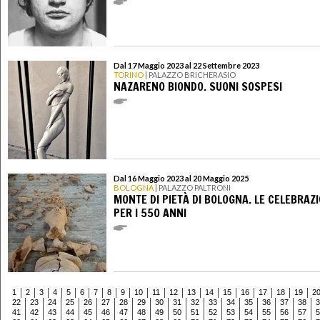
Dal 17 Maggio 2023 al 22 Settembre 2023
TORINO
| PALAZZO BRICHERASIO
NAZARENO BIONDO. SUONI SOSPESI
Dal 16 Maggio 2023 al 20 Maggio 2025
BOLOGNA
| PALAZZO PALTRONI
MONTE DI PIETÀ DI BOLOGNA. LE CELEBRAZI
PER I 550 ANNI
1
2
3
4
5
6
7
8
9
10
11
12
13
14
15
16
17
18
19
2
22
23
24
25
26
27
28
29
30
31
32
33
34
35
36
37
38
3
41
42
43
44
45
46
47
48
49
50
51
52
53
54
55
56
57
5