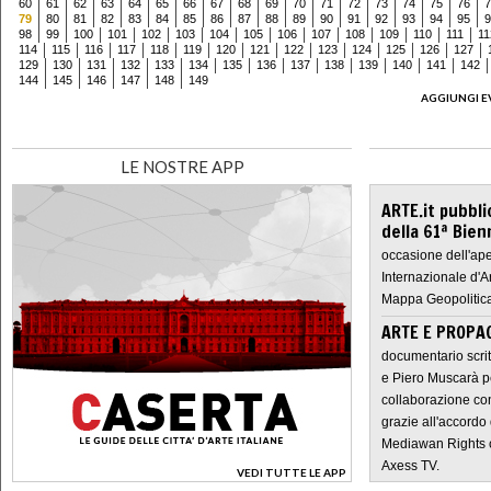
60
61
62
63
64
65
66
67
68
69
70
71
72
73
74
75
76
7
79
80
81
82
83
84
85
86
87
88
89
90
91
92
93
94
95
9
98
99
100
101
102
103
104
105
106
107
108
109
110
111
11
114
115
116
117
118
119
120
121
122
123
124
125
126
127
129
130
131
132
133
134
135
136
137
138
139
140
141
142
144
145
146
147
148
149
AGGIUNGI E
LE NOSTRE APP
ARTE.it pubbli
della 61ª Bien
occasione dell'ape
Internazionale d'A
Mappa Geopolitica
ARTE E PROPAG
documentario scrit
e Piero Muscarà pe
collaborazione con
grazie all'accordo 
Mediawan Rights c
Axess TV.
VEDI TUTTE LE APP
>