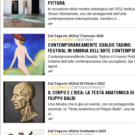
PITTURA
In occasione della mostra antologica del 2011 dedica
Shozo Shimamoto, uno dei protagonisti dell’arte
contemporanea internazionale, membro e ...
Dal 5 Agosto 2023 al 7 Gennaio 2024
GUALDO TADINO
| SEDI VARIE
CONTEMPORANEAMENTE GUALDO TADINO.
FESTIVAL IN UMBRIA DELL’ARTE CONTEMP
ContemporaneaMente Gualdo Tadino è il nuovo Festi
Umbria dell’arte contemporanea che accoglierà, dal 
agost...
Dal 5 Agosto 2023 al 29 Ottobre 2023
COLLEPARDO
| CERTOSA DI TRISULTI
IL CORPO E L'IDEA: LA TESTA ANATOMICA DI
FILIPPO BALBI
Una Mostra che è già un evento, con un protagonista
assoluto, la “Testa anatomica di Filippo Balbi”, una ta
ol...
Dal 5 Agosto 2023 al 3 Settembre 2023
COMO
| SAN PIETRO IN ATRIO