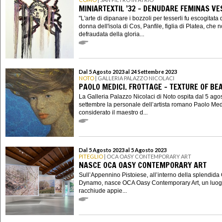
MINIARTEXTIL ’32 - DENUDARE FEMINAS VE
"L'arte di dipanare i bozzoli per tesserli fu escogitata
donna dell'isola di Cos, Panfile, figlia di Platea, che 
defraudata della gloria...
Dal 5 Agosto 2023 al 24 Settembre 2023
NOTO
| GALLERIA PALAZZO NICOLACI
PAOLO MEDICI. FROTTAGE - TEXTURE OF BE
La Galleria Palazzo Nicolaci di Noto ospita dal 5 ago
settembre la personale dell’artista romano Paolo Med
considerato il maestro d...
Dal 5 Agosto 2023 al 5 Agosto 2023
PITEGLIO
| OCA OASY CONTEMPORARY ART
NASCE OCA OASY CONTEMPORARY ART
Sull’Appennino Pistoiese, all’interno della splendida
Dynamo, nasce OCA Oasy Contemporary Art, un luog
racchiude appie...