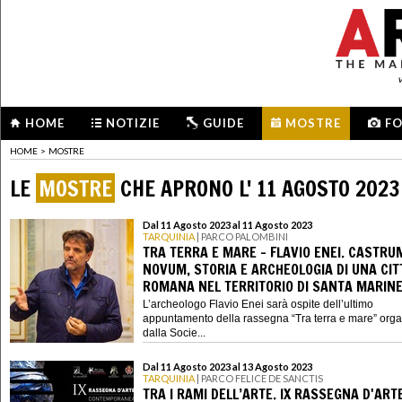
HOME
NOTIZIE
GUIDE
MOSTRE
F
HOME
>
MOSTRE
LE
MOSTRE
CHE APRONO L' 11 AGOSTO 2023
Dal 11 Agosto 2023 al 11 Agosto 2023
TARQUINIA
| PARCO PALOMBINI
TRA TERRA E MARE - FLAVIO ENEI. CASTRU
NOVUM, STORIA E ARCHEOLOGIA DI UNA CIT
ROMANA NEL TERRITORIO DI SANTA MARIN
L’archeologo Flavio Enei sarà ospite dell’ultimo
appuntamento della rassegna “Tra terra e mare” orga
dalla Socie...
Dal 11 Agosto 2023 al 13 Agosto 2023
TARQUINIA
| PARCO FELICE DE SANCTIS
TRA I RAMI DELL’ARTE. IX RASSEGNA D'ART