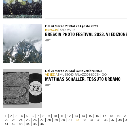
Dal 24 Marzo 2023 al 27 Agosto 2023
BRESCIA
| SEDI VARIE
BRESCIA PHOTO FESTIVAL 2023. VI EDIZION
Dal 24 Marzo 2023 al 26 Novembre 2023
VENEZIA
| MUSEO DI PALAZZO MOCENIGO
MATTHIAS SCHALLER. TESSUTO URBANO
1
2
3
4
5
6
7
8
9
10
11
12
13
14
15
16
17
18
19
2
22
23
24
25
26
27
28
29
30
31
32
33
34
35
36
37
38
3
41
42
43
44
45
46