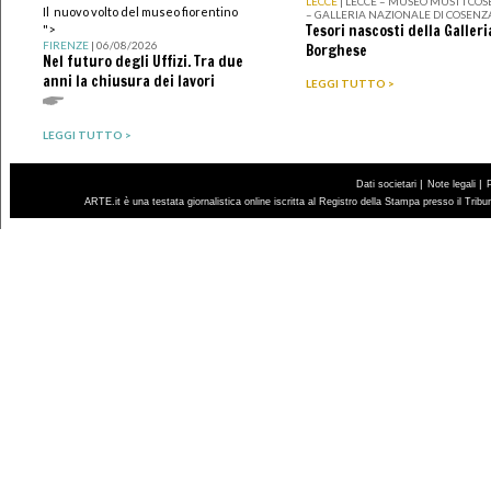
LECCE
| LECCE – MUSEO MUST I CO
Il nuovo volto del museo fiorentino
– GALLERIA NAZIONALE DI COSENZ
Tesori nascosti della Galleri
">
FIRENZE
| 06/08/2026
Borghese
Nel futuro degli Uffizi. Tra due
anni la chiusura dei lavori
LEGGI TUTTO >
LEGGI TUTTO >
|
|
Dati societari
Note legali
ARTE.it è una testata giornalistica online iscritta al Registro della Stampa presso il Trib