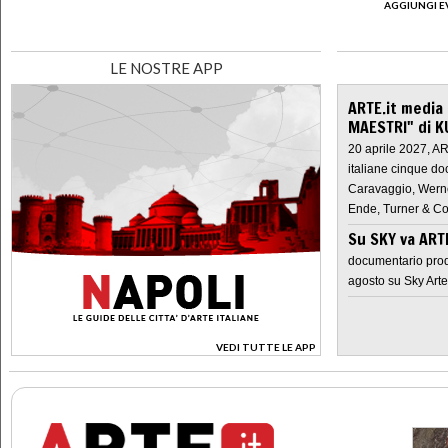
AGGIUNGI E
LE NOSTRE APP
ARTE.it media
MAESTRI" di K
20 aprile 2027, A
italiane cinque do
Caravaggio, Werne
Ende, Turner & Co
Su SKY va AR
documentario prod
agosto su Sky Arte
VEDI TUTTE LE APP
>