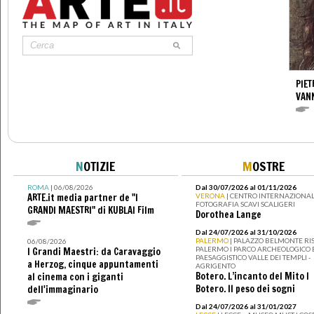
PIET
VAN
N
OTIZIE
M
OSTRE
ROMA
| 06/08/2026
Dal 30/07/2026 al 01/11/2026
ARTE.it media partner de "I
VERONA
| CENTRO INTERNAZIONAL
FOTOGRAFIA SCAVI SCALIGERI
GRANDI MAESTRI" di KUBLAI Film
Dorothea Lange
Dal 24/07/2026 al 31/10/2026
PALERMO
| PALAZZO BELMONTE RIS
06/08/2026
PALERMO I PARCO ARCHEOLOGICO 
I Grandi Maestri: da Caravaggio
PAESAGGISTICO VALLE DEI TEMPLI -
a Herzog, cinque appuntamenti
AGRIGENTO
Botero. L’incanto del Mito I
al cinema con i giganti
Botero. Il peso dei sogni
dell'immaginario
Dal 24/07/2026 al 31/01/2027