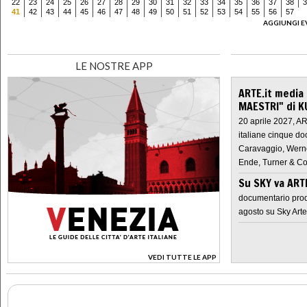
22
23
24
25
26
27
28
29
30
31
32
33
34
35
36
37
38
3
41
42
43
44
45
46
47
48
49
50
51
52
53
54
55
56
57
AGGIUNGI E
LE NOSTRE APP
ARTE.it media
MAESTRI" di K
20 aprile 2027, A
italiane cinque do
Caravaggio, Werne
Ende, Turner & Co
Su SKY va AR
documentario prod
agosto su Sky Arte
VEDI TUTTE LE APP
>