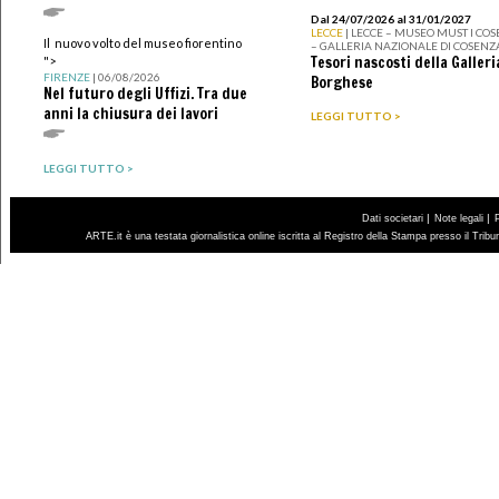
Dal 24/07/2026 al 31/01/2027
LECCE
| LECCE – MUSEO MUST I CO
Il nuovo volto del museo fiorentino
– GALLERIA NAZIONALE DI COSENZ
Tesori nascosti della Galleri
">
FIRENZE
| 06/08/2026
Borghese
Nel futuro degli Uffizi. Tra due
anni la chiusura dei lavori
LEGGI TUTTO >
LEGGI TUTTO >
|
|
Dati societari
Note legali
ARTE.it è una testata giornalistica online iscritta al Registro della Stampa presso il Trib