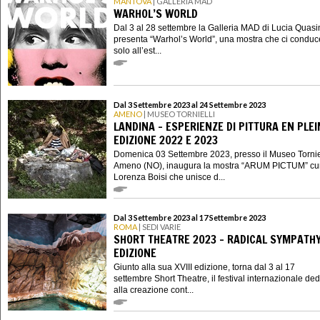
MANTOVA
| GALLERIA MAD
WARHOL’S WORLD
Dal 3 al 28 settembre la Galleria MAD di Lucia Quas
presenta “Warhol’s World”, una mostra che ci condu
solo all’est...
Dal 3 Settembre 2023 al 24 Settembre 2023
AMENO
| MUSEO TORNIELLI
LANDINA – ESPERIENZE DI PITTURA EN PLEIN
EDIZIONE 2022 E 2023
Domenica 03 Settembre 2023, presso il Museo Torniel
Ameno (NO), inaugura la mostra “ARUM PICTUM” cu
Lorenza Boisi che unisce d...
Dal 3 Settembre 2023 al 17 Settembre 2023
ROMA
| SEDI VARIE
SHORT THEATRE 2023 - RADICAL SYMPATHY.
EDIZIONE
Giunto alla sua XVIII edizione, torna dal 3 al 17
settembre Short Theatre, il festival internazionale ded
alla creazione cont...