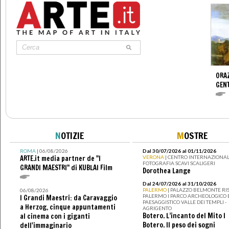
ORAZ
GENT
N
OTIZIE
M
OSTRE
ROMA
| 06/08/2026
Dal 30/07/2026 al 01/11/2026
ARTE.it media partner de "I
VERONA
| CENTRO INTERNAZIONAL
FOTOGRAFIA SCAVI SCALIGERI
GRANDI MAESTRI" di KUBLAI Film
Dorothea Lange
Dal 24/07/2026 al 31/10/2026
PALERMO
| PALAZZO BELMONTE RIS
06/08/2026
PALERMO I PARCO ARCHEOLOGICO 
I Grandi Maestri: da Caravaggio
PAESAGGISTICO VALLE DEI TEMPLI -
a Herzog, cinque appuntamenti
AGRIGENTO
Botero. L’incanto del Mito I
al cinema con i giganti
Botero. Il peso dei sogni
dell'immaginario