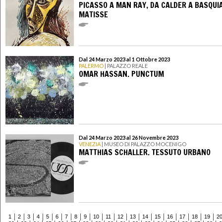
PICASSO A MAN RAY, DA CALDER A BASQUI
MATISSE
Dal 24 Marzo 2023 al 1 Ottobre 2023
PALERMO
| PALAZZO REALE
OMAR HASSAN. PUNCTUM
Dal 24 Marzo 2023 al 26 Novembre 2023
VENEZIA
| MUSEO DI PALAZZO MOCENIGO
MATTHIAS SCHALLER. TESSUTO URBANO
1
2
3
4
5
6
7
8
9
10
11
12
13
14
15
16
17
18
19
2