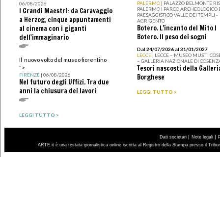
PALERMO
| PALAZZO BELMONTE RIS
06/08/2026
PALERMO I PARCO ARCHEOLOGICO 
I Grandi Maestri: da Caravaggio
PAESAGGISTICO VALLE DEI TEMPLI -
a Herzog, cinque appuntamenti
AGRIGENTO
Botero. L’incanto del Mito I
al cinema con i giganti
Botero. Il peso dei sogni
dell'immaginario
Dal 24/07/2026 al 31/01/2027
LECCE
| LECCE – MUSEO MUST I CO
Il nuovo volto del museo fiorentino
– GALLERIA NAZIONALE DI COSENZ
Tesori nascosti della Galleri
">
FIRENZE
| 06/08/2026
Borghese
Nel futuro degli Uffizi. Tra due
anni la chiusura dei lavori
LEGGI TUTTO >
LEGGI TUTTO >
|
|
Dati societari
Note legali
ARTE.it è una testata giornalistica online iscritta al Registro della Stampa presso il Trib