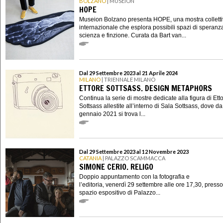
BOLZANO
| MUSEION
HOPE
Museion Bolzano presenta HOPE, una mostra collett
internazionale che esplora possibili spazi di speranza
scienza e finzione. Curata da Bart van...
Dal 29 Settembre 2023 al 21 Aprile 2024
MILANO
| TRIENNALE MILANO
ETTORE SOTTSASS. DESIGN METAPHORS
Continua la serie di mostre dedicate alla figura di Ett
Sottsass allestite all’interno di Sala Sottsass, dove da
gennaio 2021 si trova l...
Dal 29 Settembre 2023 al 12 Novembre 2023
CATANIA
| PALAZZO SCAMMACCA
SIMONE CERIO. RELIGO
Doppio appuntamento con la fotografia e
l’editoria, venerdì 29 settembre alle ore 17,30, presso
spazio espositivo di Palazzo...