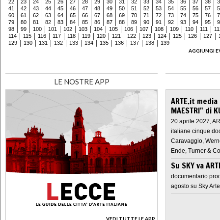
22
23
24
25
26
27
28
29
30
31
32
33
34
35
36
37
38
3
41
42
43
44
45
46
47
48
49
50
51
52
53
54
55
56
57
5
60
61
62
63
64
65
66
67
68
69
70
71
72
73
74
75
76
7
79
80
81
82
83
84
85
86
87
88
89
90
91
92
93
94
95
9
98
99
100
101
102
103
104
105
106
107
108
109
110
111
11
114
115
116
117
118
119
120
121
122
123
124
125
126
127
129
130
131
132
133
134
135
136
137
138
139
AGGIUNGI E
LE NOSTRE APP
ARTE.it media
MAESTRI" di K
20 aprile 2027, A
italiane cinque do
Caravaggio, Werne
Ende, Turner & Co
Su SKY va AR
documentario prod
agosto su Sky Arte
VEDI TUTTE LE APP