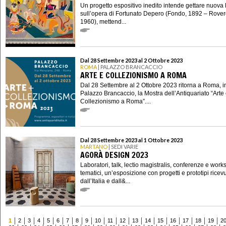
Un progetto espositivo inedito intende gettare nuova 
sull’opera di Fortunato Depero (Fondo, 1892 – Rover
1960), mettend...
Dal 28 Settembre 2023 al 2 Ottobre 2023
ROMA
| PALAZZO BRANCACCIO
ARTE E COLLEZIONISMO A ROMA
Dal 28 Settembre al 2 Ottobre 2023 ritorna a Roma, i
Palazzo Brancaccio, la Mostra dell’Antiquariato “Arte
Collezionismo a Roma”....
Dal 28 Settembre 2023 al 1 Ottobre 2023
MARTANO
| SEDI VARIE
AGORÀ DESIGN 2023
Laboratori, talk, lectio magistralis, conferenze e wor
tematici, un’esposizione con progetti e prototipi ricevu
dall’Italia e dall&...
1
2
3
4
5
6
7
8
9
10
11
12
13
14
15
16
17
18
19
2