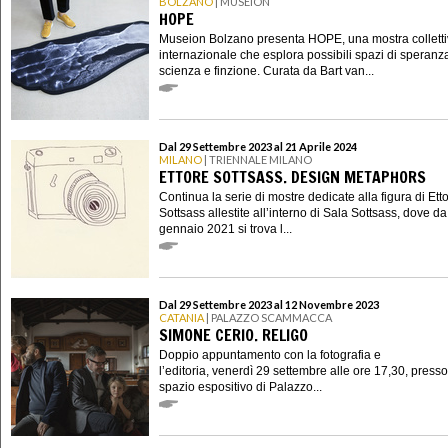
BOLZANO
| MUSEION
HOPE
Museion Bolzano presenta HOPE, una mostra collett
internazionale che esplora possibili spazi di speranza
scienza e finzione. Curata da Bart van...
Dal 29 Settembre 2023 al 21 Aprile 2024
MILANO
| TRIENNALE MILANO
ETTORE SOTTSASS. DESIGN METAPHORS
Continua la serie di mostre dedicate alla figura di Ett
Sottsass allestite all’interno di Sala Sottsass, dove da
gennaio 2021 si trova l...
Dal 29 Settembre 2023 al 12 Novembre 2023
CATANIA
| PALAZZO SCAMMACCA
SIMONE CERIO. RELIGO
Doppio appuntamento con la fotografia e
l’editoria, venerdì 29 settembre alle ore 17,30, presso
spazio espositivo di Palazzo...