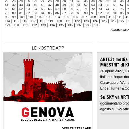
22
23
24
25
26
27
28
29
30
31
32
33
34
35
36
37
38
3
41
42
43
44
45
46
47
48
49
50
51
52
53
54
55
56
57
5
60
61
62
63
64
65
66
67
68
69
70
71
72
73
74
75
76
7
79
80
81
82
83
84
85
86
87
88
89
90
91
92
93
94
95
9
98
99
100
101
102
103
104
105
106
107
108
109
110
111
11
114
115
116
117
118
119
120
121
122
123
124
125
126
127
129
130
131
132
133
134
135
136
137
138
139
AGGIUNGI E
LE NOSTRE APP
ARTE.it media
MAESTRI" di K
20 aprile 2027, A
italiane cinque do
Caravaggio, Werne
Ende, Turner & Co
Su SKY va AR
documentario prod
agosto su Sky Arte
VEDI TUTTE LE APP