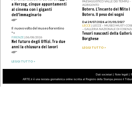
PAESAGGISTICO VALLE DEI TEMPLI -
a Herzog, cinque appuntamenti
AGRIGENTO
Botero. L’incanto del Mito I
al cinema con i giganti
Botero. Il peso dei sogni
dell'immaginario
Dal 24/07/2026 al 31/01/2027
LECCE
| LECCE – MUSEO MUST I CO
Il nuovo volto del museo fiorentino
– GALLERIA NAZIONALE DI COSENZ
Tesori nascosti della Galleri
">
FIRENZE
| 06/08/2026
Borghese
Nel futuro degli Uffizi. Tra due
anni la chiusura dei lavori
LEGGI TUTTO >
LEGGI TUTTO >
|
|
Dati societari
Note legali
ARTE.it è una testata giornalistica online iscritta al Registro della Stampa presso il Trib