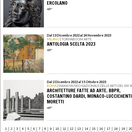
ERCOLANO
Dal 13 Dicembre 2022 al 24 Novembre 2023
MILANO
| TORNABUONI ARTE
ANTOLOGIA SCELTA 2023
Dal 2 Dicembre 2022 al 15 Ottobre 2023
ROMA
| MAXXI MUSEO NAZIONALE DELLE ARTI DEL XXI
ARCHITETTURE FATTE AD ARTE. BBPR,
COSTANTINO DARDI, MONACO-LUCCICHENTI,
MORETTI
1
2
3
4
5
6
7
8
9
10
11
12
13
14
15
16
17
18
19
2