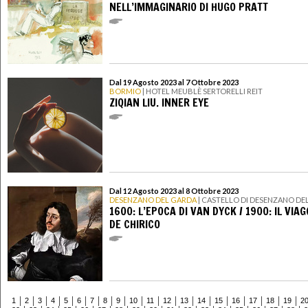
NELL’IMMAGINARIO DI HUGO PRATT
Dal 19 Agosto 2023 al 7 Ottobre 2023
BORMIO
| HOTEL MEUBLÈ SERTORELLI REIT
ZIQIAN LIU. INNER EYE
Dal 12 Agosto 2023 al 8 Ottobre 2023
DESENZANO DEL GARDA
| CASTELLO DI DESENZANO DE
1600: L’EPOCA DI VAN DYCK / 1900: IL VIAG
DE CHIRICO
1
2
3
4
5
6
7
8
9
10
11
12
13
14
15
16
17
18
19
2