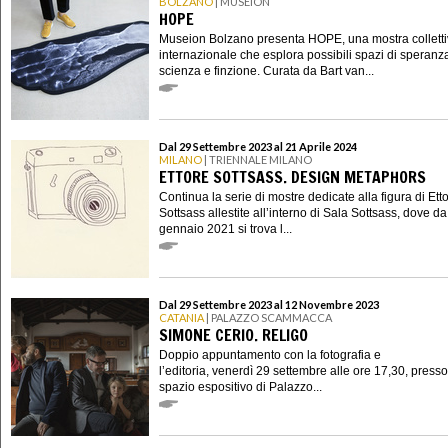
BOLZANO
| MUSEION
HOPE
Museion Bolzano presenta HOPE, una mostra collett
internazionale che esplora possibili spazi di speranza
scienza e finzione. Curata da Bart van...
Dal 29 Settembre 2023 al 21 Aprile 2024
MILANO
| TRIENNALE MILANO
ETTORE SOTTSASS. DESIGN METAPHORS
Continua la serie di mostre dedicate alla figura di Ett
Sottsass allestite all’interno di Sala Sottsass, dove da
gennaio 2021 si trova l...
Dal 29 Settembre 2023 al 12 Novembre 2023
CATANIA
| PALAZZO SCAMMACCA
SIMONE CERIO. RELIGO
Doppio appuntamento con la fotografia e
l’editoria, venerdì 29 settembre alle ore 17,30, presso
spazio espositivo di Palazzo...