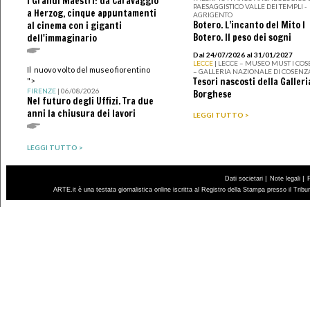
I Grandi Maestri: da Caravaggio
PAESAGGISTICO VALLE DEI TEMPLI -
a Herzog, cinque appuntamenti
AGRIGENTO
Botero. L’incanto del Mito I
al cinema con i giganti
Botero. Il peso dei sogni
dell'immaginario
Dal 24/07/2026 al 31/01/2027
LECCE
| LECCE – MUSEO MUST I CO
Il nuovo volto del museo fiorentino
– GALLERIA NAZIONALE DI COSENZ
Tesori nascosti della Galleri
">
FIRENZE
| 06/08/2026
Borghese
Nel futuro degli Uffizi. Tra due
anni la chiusura dei lavori
LEGGI TUTTO >
LEGGI TUTTO >
|
|
Dati societari
Note legali
ARTE.it è una testata giornalistica online iscritta al Registro della Stampa presso il Trib