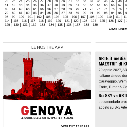
22
23
24
25
26
27
28
29
30
31
32
33
34
35
36
37
38
3
41
42
43
44
45
46
47
48
49
50
51
52
53
54
55
56
57
5
60
61
62
63
64
65
66
67
68
69
70
71
72
73
74
75
76
7
79
80
81
82
83
84
85
86
87
88
89
90
91
92
93
94
95
9
98
99
100
101
102
103
104
105
106
107
108
109
110
111
11
114
115
116
117
118
119
120
121
122
123
124
125
126
127
129
130
131
132
133
134
135
136
137
138
139
AGGIUNGI E
LE NOSTRE APP
ARTE.it media
MAESTRI" di K
20 aprile 2027, A
italiane cinque do
Caravaggio, Werne
Ende, Turner & Co
Su SKY va AR
documentario prod
agosto su Sky Arte
VEDI TUTTE LE APP