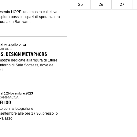
25
26
27
senta HOPE, una mostra collettiva
plora possibili spazi di speranza tra
urata da Bart van...
al 21 Aprile 2024
 MILANO
SS. DESIGN METAPHORS
mostre dedicate alla figura di Ettore
l’interno di Sala Sottsass, dove da
l...
 al 12 Novembre 2023
SCAMMACCA
ELIGO
 con la fotografia e
9 settembre alle ore 17,30, presso lo
Palazzo...