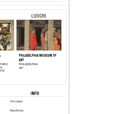
LUOGHI
A
PHILADELPHIA MUSEUM OF
ART
RTORIO
PHILADELPHIA
IA
RTE
I
NFO
Chi siamo
Manifesto