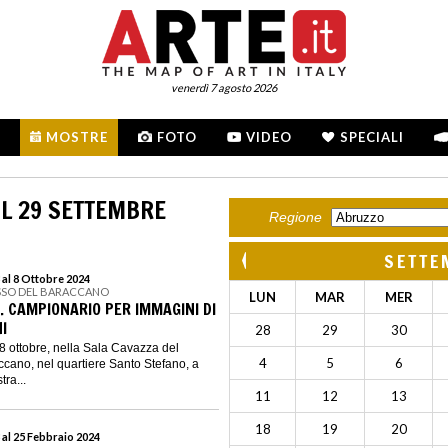
venerdì 7 agosto 2026
MOSTRE
FOTO
VIDEO
SPECIALI
L 29 SETTEMBRE
Regione
SETTE
 al 8 Ottobre 2024
SSO DEL BARACCANO
LUN
MAR
MER
D. CAMPIONARIO PER IMMAGINI DI
I
28
29
30
’8 ottobre, nella Sala Cavazza del
4
5
6
cano, nel quartiere Santo Stefano, a
ra...
11
12
13
18
19
20
 al 25 Febbraio 2024