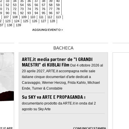
32
33
34
35
36
37
38
39
40
51
52
53
54
55
56
57
58
59
70
71
72
73
74
75
76
77
78
89
90
91
92
93
94
95
96
97
107
108
109
110
111
112
113
2
123
124
125
126
127
128
37
138
139
AGGIUNGI EVENTO >
BACHECA
ARTE.it media partner de "I GRANDI
MAESTRI" di KUBLAI Film
Dal 4 ottobre 2026 al
20 aprile 2027, ARTE.it accompagna nelle sale
italiane cinque documentari d'arte dedicati a
Caravaggio, Werner Herzog, Frida Kahlo, Michael
Ende, Turner & Constable
Su SKY va ARTE E PROPAGANDA
Il
documentario prodotto da ARTE.it in onda dal 2
agosto su Sky Arte
E LE APP
COMUNICATI STAMPA