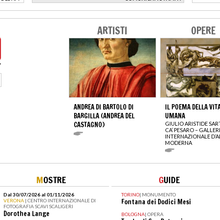
>
ARTISTI
OPERE
ANDREA DI BARTOLO DI
IL POEMA DELLA VIT
BARGILLA (ANDREA DEL
UMANA
CASTAGNO)
GIULIO ARISTIDE SA
CA’ PESARO – GALLER
INTERNAZIONALE D’A
MODERNA
M
OSTRE
G
UIDE
Dal 30/07/2026 al 01/11/2026
TORINO
|
MONUMENTO
VERONA
| CENTRO INTERNAZIONALE DI
Fontana dei Dodici Mesi
FOTOGRAFIA SCAVI SCALIGERI
Dorothea Lange
BOLOGNA
|
OPERA