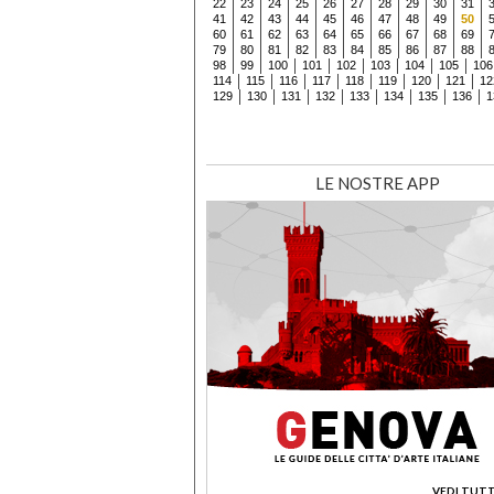
22
23
24
25
26
27
28
29
30
31
41
42
43
44
45
46
47
48
49
50
60
61
62
63
64
65
66
67
68
69
79
80
81
82
83
84
85
86
87
88
98
99
100
101
102
103
104
105
106
114
115
116
117
118
119
120
121
12
129
130
131
132
133
134
135
136
1
LE NOSTRE APP
VEDI TUTT