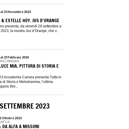
 al 25 Novembre 2023
 & ESTELLE HOY. JUS D'ORANGE
no presenta, da venerdì 29 settembre a
023, la mostra Jus d’Orange, che v...
 al 25 Febbraio 2024
MIA CARRARA
LUCE MIA. PITTURA DI STORIA E
23 Accademia Carrara presenta Tutta in
ura di Storia e Melodramma, l’ultima
rgamo Bre...
 SETTEMBRE 2023
22 Ottobre 2023
 MA*GA
: DA ALFA A MISSONI