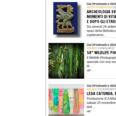
Dal 29 Settembre 2023 
SESTO FIORENTINO
| 
ARCHEOLOGIA SV
MOMENTI DI VIT
E DOPO GLI ETRU
Da venerdì 29 settem
spazi della Bibliotec
ospiteranno...
Dal 29 Settembre 2023
MILANO
| HANGAR21
58° WILDLIFE P
Il Wildlife Photogra
speciale con una ve
di...
Dal 29 Settembre 2023
MILANO
| ICA MILANO
LEDA CATUNDA. 
Fondazione ICA Mila
sabato 25 novembre 
dell’...