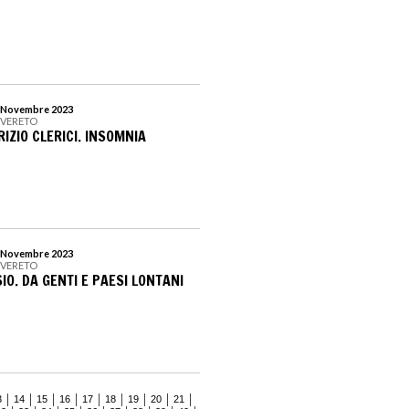
 5 Novembre 2023
OVERETO
RIZIO CLERICI. INSOMNIA
 5 Novembre 2023
OVERETO
IO. DA GENTI E PAESI LONTANI
3
14
15
16
17
18
19
20
21