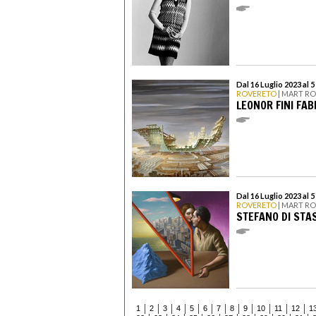
Dal 16 Luglio 2023 al
ROVERETO
| MART R
LEONOR FINI FAB
Dal 16 Luglio 2023 al
ROVERETO
| MART R
STEFANO DI STAS
1
2
3
4
5
6
7
8
9
10
11
12
1