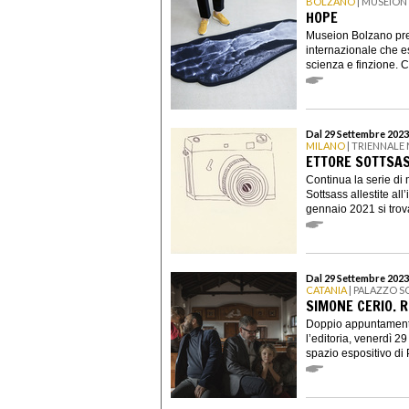
BOLZANO
| MUSEION
HOPE
Museion Bolzano pre
internazionale che es
scienza e finzione. C
Dal 29 Settembre 2023 
MILANO
| TRIENNALE
ETTORE SOTTSA
Continua la serie di 
Sottsass allestite al
gennaio 2021 si trova 
Dal 29 Settembre 2023
CATANIA
| PALAZZO 
SIMONE CERIO. R
Doppio appuntamento
l’editoria, venerdì 2
spazio espositivo di 