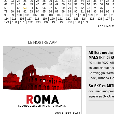
22
23
24
25
26
27
28
29
30
31
32
33
34
35
36
37
38
3
41
42
43
44
45
46
47
48
49
50
51
52
53
54
55
56
57
5
60
61
62
63
64
65
66
67
68
69
70
71
72
73
74
75
76
7
79
80
81
82
83
84
85
86
87
88
89
90
91
92
93
94
95
9
98
99
100
101
102
103
104
105
106
107
108
109
110
111
11
114
115
116
117
118
119
120
121
122
123
124
125
126
127
129
130
131
132
133
134
135
136
137
138
139
AGGIUNGI E
LE NOSTRE APP
ARTE.it media
MAESTRI" di K
20 aprile 2027, A
italiane cinque do
Caravaggio, Werne
Ende, Turner & Co
Su SKY va AR
documentario prod
agosto su Sky Arte
VEDI TUTTE LE APP