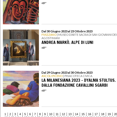
Dal 30 Giugno 2023 al 23 Ottobre 2023
FIVIZZANO
| MUSEO D’ARTE SACRA DI SAN GIOVANNI DE
AGOSTINIANI
ANDREA MARKÒ. ALPE DI LUNI
Dal 29 Giugno 2023 al 30 Ottobre 2023
ASCOLI PICENO
| PINACOTECA CIVICA
LA MILANESIANA 2023 - DYALMA STULTUS.
DALLA FONDAZIONE CAVALLINI SGARBI
1
2
3
4
5
6
7
8
9
10
11
12
13
14
15
16
17
18
19
2