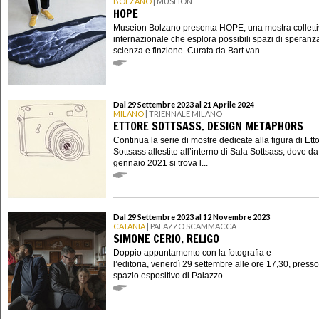
BOLZANO
| MUSEION
HOPE
Museion Bolzano presenta HOPE, una mostra collett
internazionale che esplora possibili spazi di speranza
scienza e finzione. Curata da Bart van...
Dal 29 Settembre 2023 al 21 Aprile 2024
MILANO
| TRIENNALE MILANO
ETTORE SOTTSASS. DESIGN METAPHORS
Continua la serie di mostre dedicate alla figura di Ett
Sottsass allestite all’interno di Sala Sottsass, dove da
gennaio 2021 si trova l...
Dal 29 Settembre 2023 al 12 Novembre 2023
CATANIA
| PALAZZO SCAMMACCA
SIMONE CERIO. RELIGO
Doppio appuntamento con la fotografia e
l’editoria, venerdì 29 settembre alle ore 17,30, presso
spazio espositivo di Palazzo...