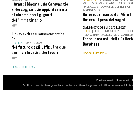
PALERMO I PARCO ARCHEOLOGICO 
I Grandi Maestri: da Caravaggio
PAESAGGISTICO VALLE DEI TEMPLI -
a Herzog, cinque appuntamenti
AGRIGENTO
Botero. L’incanto del Mito I
al cinema con i giganti
Botero. Il peso dei sogni
dell'immaginario
Dal 24/07/2026 al 31/01/2027
LECCE
| LECCE – MUSEO MUST I CO
Il nuovo volto del museo fiorentino
– GALLERIA NAZIONALE DI COSENZ
Tesori nascosti della Galleri
">
FIRENZE
| 06/08/2026
Borghese
Nel futuro degli Uffizi. Tra due
anni la chiusura dei lavori
LEGGI TUTTO >
LEGGI TUTTO >
|
|
Dati societari
Note legali
ARTE.it è una testata giornalistica online iscritta al Registro della Stampa presso il Trib