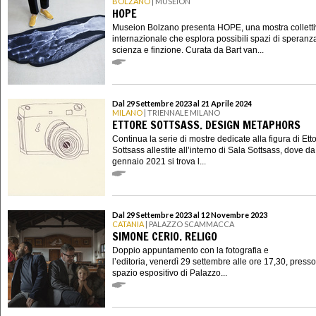
BOLZANO
| MUSEION
HOPE
Museion Bolzano presenta HOPE, una mostra collett
internazionale che esplora possibili spazi di speranza
scienza e finzione. Curata da Bart van...
Dal 29 Settembre 2023 al 21 Aprile 2024
MILANO
| TRIENNALE MILANO
ETTORE SOTTSASS. DESIGN METAPHORS
Continua la serie di mostre dedicate alla figura di Ett
Sottsass allestite all’interno di Sala Sottsass, dove da
gennaio 2021 si trova l...
Dal 29 Settembre 2023 al 12 Novembre 2023
CATANIA
| PALAZZO SCAMMACCA
SIMONE CERIO. RELIGO
Doppio appuntamento con la fotografia e
l’editoria, venerdì 29 settembre alle ore 17,30, presso
spazio espositivo di Palazzo...