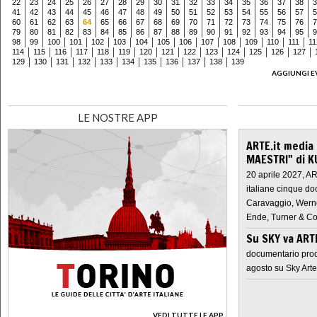
22
23
24
25
26
27
28
29
30
31
32
33
34
35
36
37
38
3
41
42
43
44
45
46
47
48
49
50
51
52
53
54
55
56
57
5
60
61
62
63
64
65
66
67
68
69
70
71
72
73
74
75
76
7
79
80
81
82
83
84
85
86
87
88
89
90
91
92
93
94
95
9
98
99
100
101
102
103
104
105
106
107
108
109
110
111
11
114
115
116
117
118
119
120
121
122
123
124
125
126
127
129
130
131
132
133
134
135
136
137
138
139
AGGIUNGI E
LE NOSTRE APP
ARTE.it media
MAESTRI" di K
20 aprile 2027, A
italiane cinque do
Caravaggio, Werne
Ende, Turner & Co
Su SKY va AR
documentario prod
agosto su Sky Arte
VEDI TUTTE LE APP